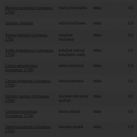
Mareca penelope (Linnaeus,
Kačica hvizdárka
vtáky
0,0
1758)
Spatula clypeata
kačica lyžičiarka
vtáky
0,0
Tringa glareola Linnaeus,
kalužiak
vtáky
0,0
1758
močiarny
Actitis hypoleucos (Linnaeus,
kalužiak riečny(
vtáky
0,0
1758)
kalužiačik malý)
Circus aeruginosus
kaňa močiarna
vtáky
0,0
(Linnaeus, 1758)
Circus pygargus (Linnaeus,
kaňa popolavá
vtáky
0,0
1758)
Serinus serinus (Linnaeus,
Kanárik záhradný
vtáky
0,0
1766)
(poľný)
Coloeus monedula
Kavka tmavá
vtáky
0,0
(Linnaeus, 1758)
Tadorna tadorna (Linnaeus,
kazarka pestrá
vtáky
0,0
1758)