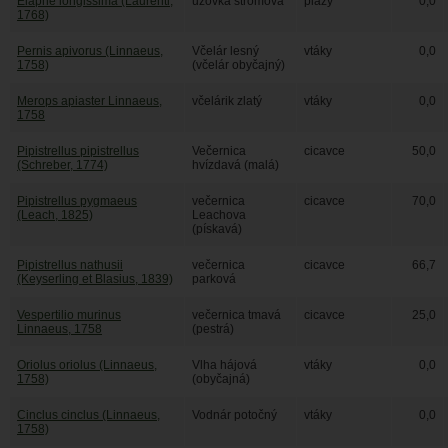
Elaphe longissima (Laurenti,
užovka stromová
plazy
0,0
1768)
Pernis apivorus (Linnaeus,
Včelár lesný
vtáky
0,0
1758)
(včelár obyčajný)
Merops apiaster Linnaeus,
včelárik zlatý
vtáky
0,0
1758
Pipistrellus pipistrellus
Večernica
cicavce
50,0
(Schreber, 1774)
hvízdavá (malá)
Pipistrellus pygmaeus
večernica
cicavce
70,0
(Leach, 1825)
Leachova
(pískavá)
Pipistrellus nathusii
večernica
cicavce
66,7
(Keyserling et Blasius, 1839)
parková
Vespertilio murinus
večernica tmavá
cicavce
25,0
Linnaeus, 1758
(pestrá)
Oriolus oriolus (Linnaeus,
Vlha hájová
vtáky
0,0
1758)
(obyčajná)
Cinclus cinclus (Linnaeus,
Vodnár potočný
vtáky
0,0
1758)