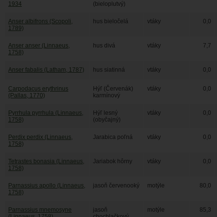
1934
(bieloplutvý)
Anser albifrons (Scopoli,
hus bieločelá
vtáky
0,0
1789)
Anser anser (Linnaeus,
hus divá
vtáky
7,7
1758)
Anser fabalis (Latham, 1787)
hus siatinná
vtáky
0,0
Carpodacus erythrinus
Hýľ (Červenák)
vtáky
0,0
(Pallas, 1770)
karmínový
Pyrrhula pyrrhula (Linnaeus,
Hýľ lesný
vtáky
0,0
1758)
(obyčajný)
Perdix perdix (Linnaeus,
Jarabica poľná
vtáky
0,0
1758)
Tetrastes bonasia (Linnaeus,
Jariabok hôrny
vtáky
0,0
1758)
Parnassius apollo (Linnaeus,
jasoň červenooký
motýle
80,0
1758)
Parnassius mnemosyne
jasoň
motýle
85,3
(Linnaeus, 1758)
chochlačkový