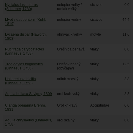
Nyctalus lasiopterus
netopier veľký /
cicavce
0,0
(Schreber, 1780)
raniak veľký
Myotis daubentonii (Kuhl,
netopier vodný
cicavce
44,4
1819)
Lycaena dispar (Haworth,
ohniváčik veľký
motýle
11,6
1803)
Nucifraga caryocatactes
Orešnica perlavá
vtáky
0,0
(Linnaeus, 1758)
Troglodytes troglodytes
Oriešok hnedý
vtáky
12,5
(Linnaeus, 1758)
(obyčajný)
Haliaeetus albicilla
orliak morský
vtáky
3,8
(Linnaeus, 1758)
Aquila heliaca Savigny, 1809
orol kráľovský
vtáky
8,3
Clanga pomarina Brehm,
Orol krikľavý
Accipitridae
0,0
1831
Aquila chrysaetos (Linnaeus,
orol skalný
vtáky
0,0
1758)