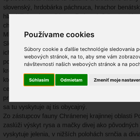
slovenský, hrdobárka páchnuca, hrachor benátsky
hlaváčik jarný, poniklec veľkokvetý, ľalia zlatohla
chránených druhov.
Používame cookies
Mladšie pohorie sopečného pôvodu - Vtáčnik je 
Slovenského stredohoria. Najrozšírenejšie v jeho
Súbory cookie a ďalšie technológie sledovania p
ich pyroklastiká. Pre Vtáčnik sú typické bukové 
webových stránok, na to, aby sme vám zobrazova
porasty buka a jedle. Vrchol Vtáčnika pokrývajú 
návštevnosti našich webových stránok a na pocho
krovitého vzrastu, tzv. listnatá kosodrevina s p
ktorej sa objavujú horské druhy rastlinstva, ako
Súhlasím
Odmietam
Zmeniť moje nastave
cesnačkovitá, kamzičník rakúsky, chlpana lesná, i
prilbica moldavská a pozoruhodný výskyt má ška
sa tu vyskytuje aj tis obycajný.
Zo zástupcov fauny Chránenej krajinnej oblasti Po
zaslúži výskyt rysa a mačky divej ako pôvodných 
vyskytuje jelenia, v nižších polohách srnčia a div