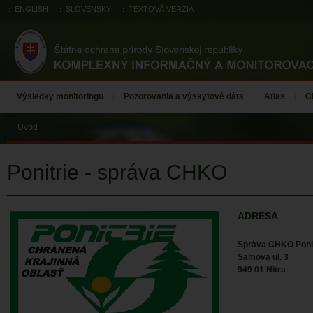
ENGLISH
SLOVENSKY
TEXTOVÁ VERZIA
Výsledky monitoringu
Pozorovania a výskytové dáta
Atlas
C
Úvod
Ponitrie - správa CHKO
ADRESA
Správa CHKO Ponit
Samova ul. 3
949 01 Nitra