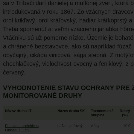
sa v Tríbeči darí danielej a muflónej zveri, ktorá
introdukovaná v roku 1867. Zo vzácnych dravcov 
orol krikľavý, orol kráľovský, hadiar krátkoprstý a
Treba spomenút aj veľmi vzácneho jariabka hôrne
Vtáčniku sú už pomerne nízke. Územie je bohat
a chránené bezstavovce, ako sú napríklad fúzač
obyčajný, cikáda vinicová, sága stepná. Z motýľov
chochlačkový, vidlochvost ovocný a feniklový, z 
červený.
VYHODNOTENIE STAVU OCHRANY PRE 
MONITOROVANÉ DRUHY
Názov druhu LT
Názov druhu SK
Taxonomická
Dobrý
skupina
(%)
Phasianus colchicus
bažant poľovný
vtáky
10,0
Linnaeus, 1758