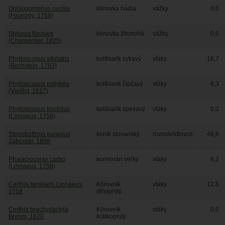
Ophiogomphus cecilia
klinovka hadia
vážky
0,0
(Fourcroy, 1758)
Stylurus flavipes
klinovka žltonohá
vážky
0,0
(Charpentier, 1825)
Phylloscopus sibilatrix
kolibiarik sykavý
vtáky
16,7
(Bechstein, 1793)
Phylloscopus collybita
kolibiarik čipčavý
vtáky
8,3
(Vieillot, 1817)
Phylloscopus trochilus
kolibiarik spevavý
vtáky
0,0
(Linnaeus, 1758)
Stenobothrus eurasius
koník slovanský
rovnokrídlovce
48,6
Zubovski, 1898
Phalacrocorax carbo
kormorán veľký
vtáky
8,2
(Linnaeus, 1758)
Certhia familiaris Linnaeus,
Kôrovník
vtáky
12,5
1758
dlhoprstý
Certhia brachydactyla
Kôrovník
vtáky
0,0
Brehm, 1820
krátkoprstý