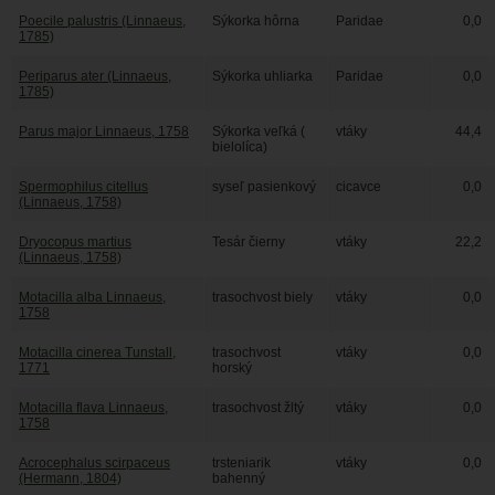
Poecile palustris (Linnaeus,
Sýkorka hôrna
Paridae
0,0
1785)
Periparus ater (Linnaeus,
Sýkorka uhliarka
Paridae
0,0
1785)
Parus major Linnaeus, 1758
Sýkorka veľká (
vtáky
44,4
bielolíca)
Spermophilus citellus
syseľ pasienkový
cicavce
0,0
(Linnaeus, 1758)
Dryocopus martius
Tesár čierny
vtáky
22,2
(Linnaeus, 1758)
Motacilla alba Linnaeus,
trasochvost biely
vtáky
0,0
1758
Motacilla cinerea Tunstall,
trasochvost
vtáky
0,0
1771
horský
Motacilla flava Linnaeus,
trasochvost žltý
vtáky
0,0
1758
Acrocephalus scirpaceus
trsteniarik
vtáky
0,0
(Hermann, 1804)
bahenný