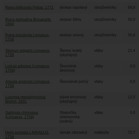
Rana ridibunda Pallas, 1771
skokan rapotavý
obojživelníky
68,8
Rana dalmatina Bonaparte,
skokan štíhly
obojživelníky
50,0
1840
Rana esculenta Linnaeus,
skokan zelený
obojživelníky
55,6
1758
Sturnus vulgaris Linnaeus,
Škorec lesklý
vtáky
21,4
1758
(obyčajný)
Lullula arborea (Linnaeus,
Škovránik
vtáky
0,0
1758)
stromový
Alauda arvensis Linnaeus,
Škovránok poľný
vtáky
0,0
1758
Luscinia megarhynchos
slávik krovinový
vtáky
12,5
Brehm, 1831
(obyčajný)
Gallinula chloropus
Sliepočka
vtáky
0,0
(Linnaeus, 1758)
zelenonohá
(vodná)
Helix pomatia LINNAEUS,
slimák záhradný
mäkkýše
72,7
1758