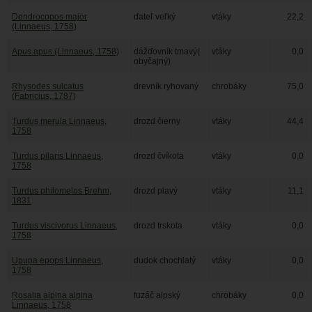
Dendrocopos major
ďateľ veľký
vtáky
22,2
(Linnaeus, 1758)
Apus apus (Linnaeus, 1758)
dážďovník tmavý(
vtáky
0,0
obyčajný)
Rhysodes sulcatus
drevník ryhovaný
chrobáky
75,0
(Fabricius, 1787)
Turdus merula Linnaeus,
drozd čierny
vtáky
44,4
1758
Turdus pilaris Linnaeus,
drozd čvíkota
vtáky
0,0
1758
Turdus philomelos Brehm,
drozd plavý
vtáky
11,1
1831
Turdus viscivorus Linnaeus,
drozd trskota
vtáky
0,0
1758
Upupa epops Linnaeus,
dudok chochlatý
vtáky
0,0
1758
Rosalia alpina alpina
fuzáč alpský
chrobáky
0,0
Linnaeus, 1758