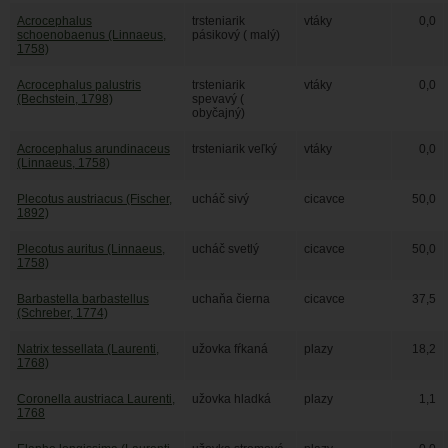
Acrocephalus
trsteniarik
vtáky
0,0
schoenobaenus (Linnaeus,
pásikový ( malý)
1758)
Acrocephalus palustris
trsteniarik
vtáky
0,0
(Bechstein, 1798)
spevavý (
obyčajný)
Acrocephalus arundinaceus
trsteniarik veľký
vtáky
0,0
(Linnaeus, 1758)
Plecotus austriacus (Fischer,
ucháč sivý
cicavce
50,0
1892)
Plecotus auritus (Linnaeus,
ucháč svetlý
cicavce
50,0
1758)
Barbastella barbastellus
uchaňa čierna
cicavce
37,5
(Schreber, 1774)
Natrix tessellata (Laurenti,
užovka fŕkaná
plazy
18,2
1768)
Coronella austriaca Laurenti,
užovka hladká
plazy
1,1
1768