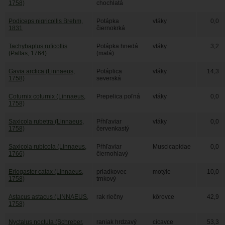
1758)
chochlatá
Podiceps nigricollis Brehm,
Potápka
vtáky
0,0
1831
čiernokrká
Tachybaptus ruficollis
Potápka hnedá
vtáky
3,2
(Pallas, 1764)
(malá)
Gavia arctica (Linnaeus,
Potáplica
vtáky
14,3
1758)
severská
Coturnix coturnix (Linnaeus,
Prepelica poľná
vtáky
0,0
1758)
Saxicola rubetra (Linnaeus,
Pŕhľaviar
vtáky
0,0
1758)
červenkastý
Saxicola rubicola (Linnaeus,
Pŕhľaviar
Muscicapidae
0,0
1766)
čiernohlavý
Eriogaster catax (Linnaeus,
priadkovec
motýle
10,0
1758)
trnkový
Astacus astacus (LINNAEUS,
rak riečny
kôrovce
42,9
1758)
Nyctalus noctula (Schreber,
raniak hrdzavý
cicavce
53,3