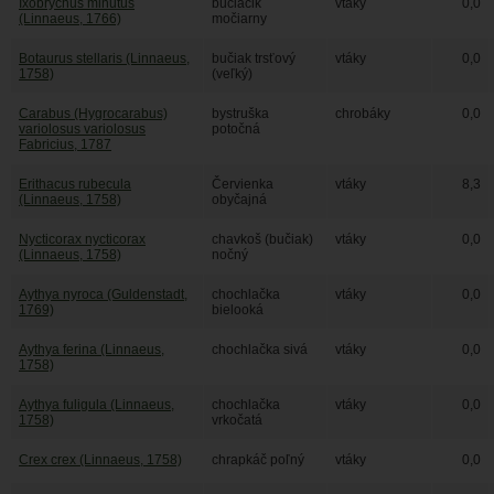
Ixobrychus minutus
bučiačik
vtáky
0,0
(Linnaeus, 1766)
močiarny
Botaurus stellaris (Linnaeus,
bučiak trsťový
vtáky
0,0
1758)
(veľký)
Carabus (Hygrocarabus)
bystruška
chrobáky
0,0
variolosus variolosus
potočná
Fabricius, 1787
Erithacus rubecula
Červienka
vtáky
8,3
(Linnaeus, 1758)
obyčajná
Nycticorax nycticorax
chavkoš (bučiak)
vtáky
0,0
(Linnaeus, 1758)
nočný
Aythya nyroca (Guldenstadt,
chochlačka
vtáky
0,0
1769)
bielooká
Aythya ferina (Linnaeus,
chochlačka sivá
vtáky
0,0
1758)
Aythya fuligula (Linnaeus,
chochlačka
vtáky
0,0
1758)
vrkočatá
Crex crex (Linnaeus, 1758)
chrapkáč poľný
vtáky
0,0