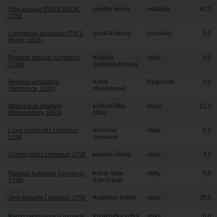
Unio crassus PHILIPSSON,
korýtko riečne
mäkkýše
40,0
1788
Limoniscus violaceus (P.W.J.
kováčik fialový
chrobáky
0,0
Muller, 1821)
Regulus regulus (Linnaeus,
Králiček
vtáky
0,0
1758)
(králik)zlatohlavý
Regulus ignicapilla
Králik
Regulidae
0,0
(Temminck, 1820)
ohnivohlavý
Ablepharus kitaibelii
krátkonôžka
plazy
21,3
(Bibron&Bory, 1863)
štíhla
Loxia curvirostra Linnaeus,
Krivonos
vtáky
0,0
1758
smrekový
Corvus corax Linnaeus, 1758
krkavec čierny
vtáky
3,3
Pandion haliaetus (Linnaeus,
kršiak rybár
vtáky
0,0
1758)
(rybožravý)
Jynx torquilla Linnaeus, 1758
Krutohlav hnedý
vtáky
20,0
Remiz pendulinus (Linnaeus,
Kúdeľníčka lužná
vtáky
0,0