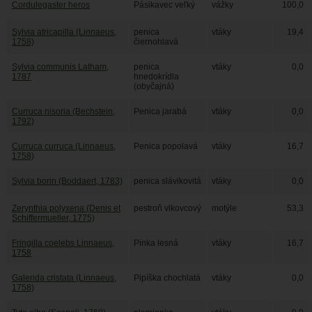
Cordulegaster heros
Pásikavec veľký
vážky
100,0
Sylvia atricapilla (Linnaeus,
penica
vtáky
19,4
1758)
čiernohlavá
Sylvia communis Latham,
penica
vtáky
0,0
1787
hnedokrídla
(obyčajná)
Curruca nisoria (Bechstein,
Penica jarabá
vtáky
0,0
1792)
Curruca curruca (Linnaeus,
Penica popolavá
vtáky
16,7
1758)
Sylvia borin (Boddaert, 1783)
penica slávikovitá
vtáky
0,0
Zerynthia polyxena (Denis et
pestroň vlkovcový
motýle
53,3
Schiffermueller, 1775)
Fringilla coelebs Linnaeus,
Pinka lesná
vtáky
16,7
1758
Galerida cristata (Linnaeus,
Pipíška chochlatá
vtáky
0,0
1758)