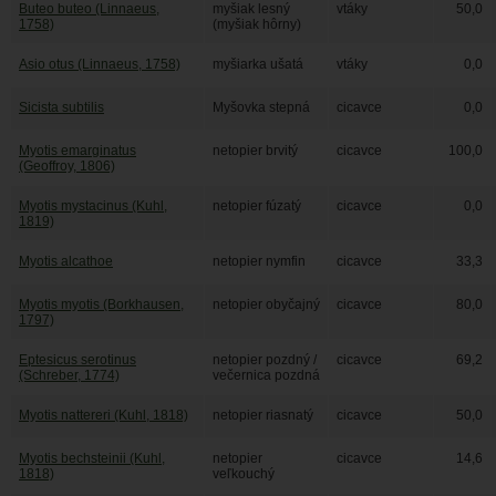
Buteo buteo (Linnaeus,
myšiak lesný
vtáky
50,0
1758)
(myšiak hôrny)
Asio otus (Linnaeus, 1758)
myšiarka ušatá
vtáky
0,0
Sicista subtilis
Myšovka stepná
cicavce
0,0
Myotis emarginatus
netopier brvitý
cicavce
100,0
(Geoffroy, 1806)
Myotis mystacinus (Kuhl,
netopier fúzatý
cicavce
0,0
1819)
Myotis alcathoe
netopier nymfin
cicavce
33,3
Myotis myotis (Borkhausen,
netopier obyčajný
cicavce
80,0
1797)
Eptesicus serotinus
netopier pozdný /
cicavce
69,2
(Schreber, 1774)
večernica pozdná
Myotis nattereri (Kuhl, 1818)
netopier riasnatý
cicavce
50,0
Myotis bechsteinii (Kuhl,
netopier
cicavce
14,6
1818)
veľkouchý