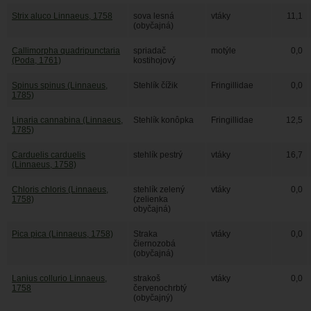
Strix aluco Linnaeus, 1758
sova lesná
vtáky
11,1
(obyčajná)
Callimorpha quadripunctaria
spriadač
motýle
0,0
(Poda, 1761)
kostihojový
Spinus spinus (Linnaeus,
Stehlík čížik
Fringillidae
0,0
1785)
Linaria cannabina (Linnaeus,
Stehlík konôpka
Fringillidae
12,5
1785)
Carduelis carduelis
stehlík pestrý
vtáky
16,7
(Linnaeus, 1758)
Chloris chloris (Linnaeus,
stehlík zelený
vtáky
0,0
1758)
(zelienka
obyčajná)
Pica pica (Linnaeus, 1758)
Straka
vtáky
0,0
čiernozobá
(obyčajná)
Lanius collurio Linnaeus,
strakoš
vtáky
0,0
1758
červenochrbtý
(obyčajný)