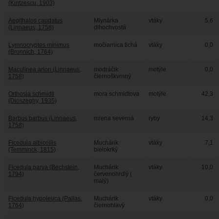
(Kiritzescu, 1903)
Aegithalos caudatus
Mlynárka
vtáky
5,6
(Linnaeus, 1758)
dlhochvostá
Lymnocryptes minimus
močiarnica tichá
vtáky
0,0
(Brunnich, 1764)
Maculinea arion (Linnaeus,
modráčik
motýle
0,0
1758)
čiernoškvrnný
Orthosia schmidti
mora schmidtova
motýle
42,3
(Dioszeghy, 1935)
Barbus barbus (Linnaeus,
mrena severná
ryby
14,3
1758)
Ficedula albicollis
Muchárik
vtáky
7,1
(Temminck, 1815)
bielokrký
Ficedula parva (Bechstein,
Muchárik
vtáky
10,0
1794)
červenohrdlý (
malý)
Ficedula hypoleuca (Pallas,
Muchárik
vtáky
0,0
1764)
čiernohlavý