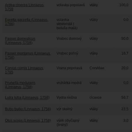
Ardea cinerea Linnaeus,
volavka popolavá
vtáky
100,0
1758
Egretta garzetta (Linnaeus,
volavka
vtáky
0,0
1766)
striebristá (
beluša malá)
Passer domesticus
Vrabec domový
vtáky
50,0
(Linnaeus, 1758)
Passer montanus (Linnaeus,
Vrabec poľný
vtáky
16,7
1758)
Corvus cornix Linnaeus,
Vrana popolavá
Corvidae
20,0
1785
Prunella modularis
vrchárka modrá
vtáky
0,0
(Linnaeus, 1758)
Lutra lutra (Linnaeus, 1758)
Vydra riečna
cicavce
56,7
Bubo bubo (Linnaeus, 1758)
výr skalný
vtáky
23,5
Otus scops (Linnaeus, 1758)
výrik obyčajný
vtáky
3,0
(lesný)