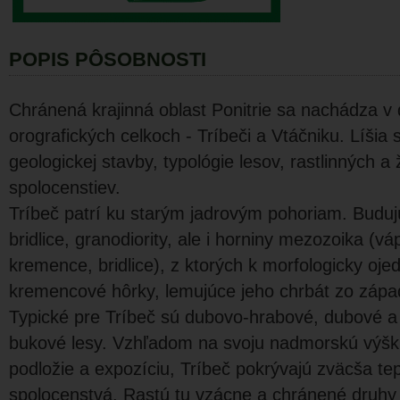
POPIS PÔSOBNOSTI
Chránená krajinná oblast Ponitrie sa nachádza v
orografických celkoch - Tríbeči a Vtáčniku. Líšia 
geologickej stavby, typológie lesov, rastlinných a
spolocenstiev.
Tríbeč patrí ku starým jadrovým pohoriam. Budujú
bridlice, granodiority, ale i horniny mezozoika (v
kremence, bridlice), z ktorých k morfologicky oje
kremencové hôrky, lemujúce jeho chrbát zo zápa
Typické pre Tríbeč sú dubovo-hrabové, dubové a
bukové lesy. Vzhľadom na svoju nadmorskú výšk
podložie a expozíciu, Tríbeč pokrývajú zväcša tep
spolocenstvá. Rastú tu vzácne a chránené druhy