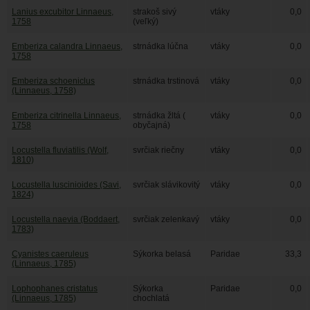
Lanius excubitor Linnaeus,
strakoš sivý
vtáky
0,0
1758
(veľký)
Emberiza calandra Linnaeus,
strnádka lúčna
vtáky
0,0
1758
Emberiza schoeniclus
strnádka trstinová
vtáky
0,0
(Linnaeus, 1758)
Emberiza citrinella Linnaeus,
strnádka žltá (
vtáky
0,0
1758
obyčajná)
Locustella fluviatilis (Wolf,
svrčiak riečny
vtáky
0,0
1810)
Locustella luscinioides (Savi,
svrčiak slávikovitý
vtáky
0,0
1824)
Locustella naevia (Boddaert,
svrčiak zelenkavý
vtáky
0,0
1783)
Cyanistes caeruleus
Sýkorka belasá
Paridae
33,3
(Linnaeus, 1785)
Lophophanes cristatus
Sýkorka
Paridae
0,0
(Linnaeus, 1785)
chochlatá