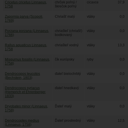
Cricetus cricetus Linnaeus,
chrček poľný /
cicavce
37,9
1758
škrečok poľný
Zapornia parva (Scopoli,
Chriašť malý
vtáky
0,0
1769)
Porzana porzana (Linnaeus,
chriašteľ (chriašť)
vtáky
0,0
1766)
bodkovaný
Rallus aquaticus Linnaeus,
chriašteľ vodný
vtáky
13,3
1758
Misgurnus fossilis (Linnaeus,
čík európsky
ryby
0,0
1758)
Dendrocopos leucotos
ďateľ bielochrbtý
vtáky
0,0
(Bechstein, 1803)
Dendrocopos syriacus
ďateľ hnedkavý
vtáky
0,0
(Hemprich et Ehrenberger,
1833)
Dryobates minor (Linnaeus,
Ďateľ malý
vtáky
0,0
1758)
Dendrocoptes medius
Ďateľ prostredný
vtáky
12,5
(Linnaeus, 1758)