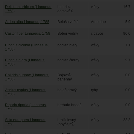
Delichon urbicum (Linnaeus,
belorítka
vtáky
16,7
1758)
domováX
Ardea alba Linnaeus, 1785
Beluša veľká
Ardeidae
5,9
Castor fiber Linnaeus, 1758
Bobor vodný
cicavce
90,0
Ciconia ciconia (Linnaeus,
bocian biely
vtáky
7,1
1758)
Ciconia nigra (Linnaeus,
bocian čierny
vtáky
9,7
1758)
Calidris pugnax (Linnaeus,
Bojovník
vtáky
0,0
1758)
bahenný
Aspius aspius (Linnaeus,
boleň dravý
ryby
0,0
1758)
Riparia riparia (Linnaeus,
brehuľa hnedá
vtáky
0,0
1758)
Sitta europaea Linnaeus,
brhlík lesný
vtáky
33,3
1758
(obyčajný)