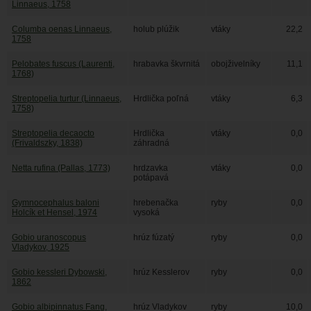
Linnaeus, 1758
Columba oenas Linnaeus,
holub plúžik
vtáky
22,2
1758
Pelobates fuscus (Laurenti,
hrabavka škvrnitá
obojživelníky
11,1
1768)
Streptopelia turtur (Linnaeus,
Hrdlička poľná
vtáky
6,3
1758)
Streptopelia decaocto
Hrdlička
vtáky
0,0
(Frivaldszky, 1838)
záhradná
Netta rufina (Pallas, 1773)
hrdzavka
vtáky
0,0
potápavá
Gymnocephalus baloni
hrebenačka
ryby
0,0
Holcík et Hensel, 1974
vysoká
Gobio uranoscopus
hrúz fúzatý
ryby
0,0
Vladykov, 1925
Gobio kessleri Dybowski,
hrúz Kesslerov
ryby
0,0
1862
Gobio albipinnatus Fang,
hrúz Vladykov
ryby
10,0