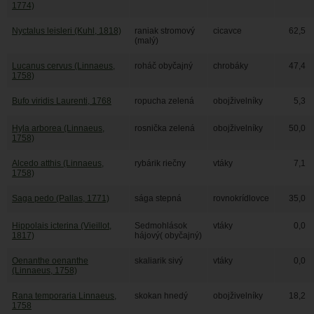
1774)
Nyctalus leisleri (Kuhl, 1818)
raniak stromový
cicavce
62,5
(malý)
Lucanus cervus (Linnaeus,
roháč obyčajný
chrobáky
47,4
1758)
Bufo viridis Laurenti, 1768
ropucha zelená
obojživelníky
5,3
Hyla arborea (Linnaeus,
rosnička zelená
obojživelníky
50,0
1758)
Alcedo atthis (Linnaeus,
rybárik riečny
vtáky
7,1
1758)
Saga pedo (Pallas, 1771)
sága stepná
rovnokrídlovce
35,0
Hippolais icterina (Vieillot,
Sedmohlások
vtáky
0,0
1817)
hájový( obyčajný)
Oenanthe oenanthe
skaliarik sivý
vtáky
0,0
(Linnaeus, 1758)
Rana temporaria Linnaeus,
skokan hnedý
obojživelníky
18,2
1758