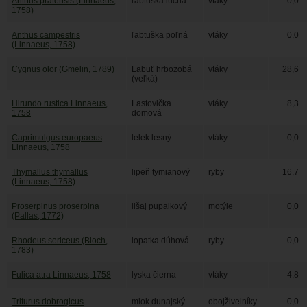
Anthus pratensis (Linnaeus,
ľabtuška lúčna
vtáky
0,0
1758)
Anthus campestris
ľabtuška poľná
vtáky
0,0
(Linnaeus, 1758)
Cygnus olor (Gmelin, 1789)
Labuť hrbozobá
vtáky
28,6
(veľká)
Hirundo rustica Linnaeus,
Lastovička
vtáky
8,3
1758
domová
Caprimulgus europaeus
lelek lesný
vtáky
0,0
Linnaeus, 1758
Thymallus thymallus
lipeň tymianový
ryby
16,7
(Linnaeus, 1758)
Proserpinus proserpina
lišaj pupalkový
motýle
0,0
(Pallas, 1772)
Rhodeus sericeus (Bloch,
lopatka dúhová
ryby
0,0
1783)
Fulica atra Linnaeus, 1758
lyska čierna
vtáky
4,8
Triturus dobrogicus
mlok dunajský
obojživelníky
0,0