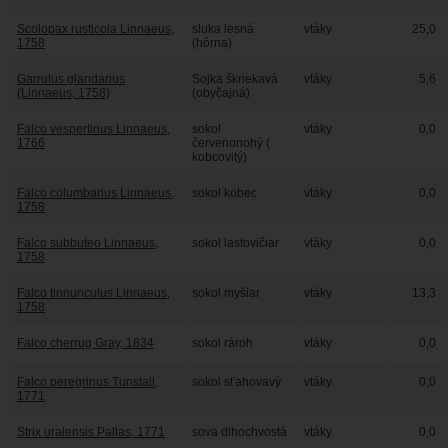
Scolopax rusticola Linnaeus,
sluka lesná
vtáky
25,0
1758
(hôrna)
Garrulus glandarius
Sojka škriekavá
vtáky
5,6
(Linnaeus, 1758)
(obyčajná)
Falco vespertinus Linnaeus,
sokol
vtáky
0,0
1766
červenonohý (
kobcovitý)
Falco columbarius Linnaeus,
sokol kobec
vtáky
0,0
1758
Falco subbuteo Linnaeus,
sokol lastovičiar
vtáky
0,0
1758
Falco tinnunculus Linnaeus,
sokol myšiar
vtáky
13,3
1758
Falco cherrug Gray, 1834
sokol rároh
vtáky
0,0
Falco peregrinus Tunstall,
sokol sťahovavý
vtáky
0,0
1771
Strix uralensis Pallas, 1771
sova dlhochvostá
vtáky
0,0