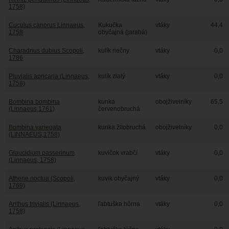
1758)
Cuculus canorus Linnaeus,
Kukučka
vtáky
44,4
1758
obyčajná (jarabá)
Charadrius dubius Scopoli,
kulík riečny
vtáky
0,0
1786
Pluvialis apricaria (Linnaeus,
kulík zlatý
vtáky
0,0
1758)
Bombina bombina
kunka
obojživelníky
65,5
(Linnaeus,1761)
červenobruchá
Bombina variegata
kunka žltobruchá
obojživelníky
0,0
(LINNAEUS,1758)
Glaucidium passerinum
kuvičok vrabčí
vtáky
0,0
(Linnaeus, 1758)
Athene noctua (Scopoli,
kuvik obyčajný
vtáky
0,0
1769)
Anthus trivialis (Linnaeus,
ľabtuška hôrna
vtáky
0,0
1758)