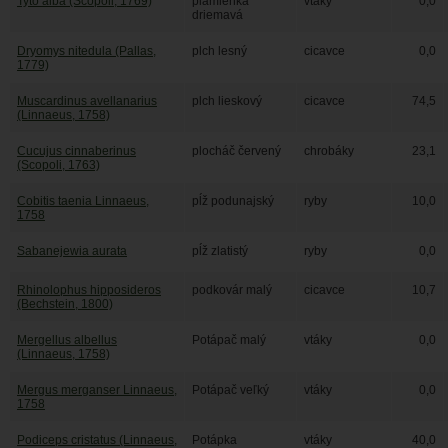
Tyto alba (Scopoli, 1769)
plamienka
vtáky
0,0
driemavá
Dryomys nitedula (Pallas,
plch lesný
cicavce
0,0
1779)
Muscardinus avellanarius
plch lieskový
cicavce
74,5
(Linnaeus, 1758)
Cucujus cinnaberinus
plocháč červený
chrobáky
23,1
(Scopoli, 1763)
Cobitis taenia Linnaeus,
pĺž podunajský
ryby
10,0
1758
Sabanejewia aurata
pĺž zlatistý
ryby
0,0
Rhinolophus hipposideros
podkovár malý
cicavce
10,7
(Bechstein, 1800)
Mergellus albellus
Potápač malý
vtáky
0,0
(Linnaeus, 1758)
Mergus merganser Linnaeus,
Potápač veľký
vtáky
0,0
1758
Podiceps cristatus (Linnaeus,
Potápka
vtáky
40,0