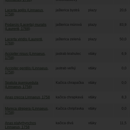
Lacerta agilis (Linnaeus,
jašterica bystrá
plazy
20,6
1758)
Podarcis (Lacerta) muralis
jašterica múrová
plazy
83,9
(Laurenti, 1768)
Lacerta viridis (Laurenti,
jašterica zelená
plazy
50,0
1768)
Accipiter nisus (Linnaeus,
jastrab krahulec
vtáky
6,9
1758)
Accipiter gentilis (Linnaeus,
jastrab veľký
vtáky
0,0
1758)
Spatula querquedula
Kačica chrapačka
vtáky
0,0
(Linnaeus, 1758)
Anas crecca Linnaeus, 1758
kačica chrapkavá
vtáky
8,3
Mareca strepera (Linnaeus,
Kačica chripľavka
vtáky
0,0
1758)
Anas platyrhynchos
kačica divá
vtáky
11,5
Linnaeus, 1758