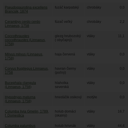
Pseudogaurotina excellens
fuzáč karpatský
chrobáky
0,0
Brancsik, 1874
Cerambyx cerdo cerdo
fúzač veľký
chrobáky
2,2
Linnaeus, 1758
Coccothraustes
glezg hrubozobý
vtáky
11,1
coccothraustes (Linnaeus,
( obyčajný)
1758)
Milvus milvus (Linnaeus,
haja červená
vtáky
0,0
1758)
Corvus frugilegus Linnaeus,
havran čierny
vtáky
0,0
1758
(poľný)
Bucephala clangula
hlaholka
vtáky
0,0
(Linnaeus, 1758)
severská
Hypodryas maturna
hnedáčik osikový
motýle
0,0
(Linnaeus, 1758)
Columba livia Gmelin, 1789,
holub domáci
vtáky
16,7
f. Domestica
(skalný)
Columba palumbus
holub hrivnák
vtáky
44,4