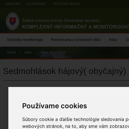
ENGLISH
SLOVENSKY
TEXTOVÁ VERZIA
Výsledky monitoringu
Pozorovania a výskytové dáta
Atlas
C
Úvod
Atlas
Atlas živočíchov
Sedmohlások hájový( obyčajný)
Sedmohlások 
Hippolais icterina (V
Používame cookies
ÚZEMIA NA MA
Atlas živočícho
Súbory cookie a ďalšie technológie sledovania p
ZÁZNAMY VÝSK
webových stránok, na to, aby sme vám zobrazova