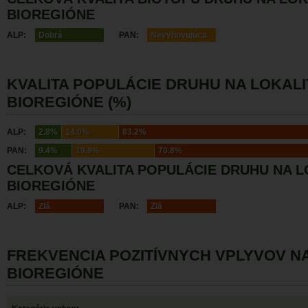
BIOREGIÓNE
ALP:
Dobrá
PAN:
Nevyhovujúca
KVALITA POPULÁCIE DRUHU NA LOKALI
BIOREGIÓNE (%)
ALP:
2.8%
14.0%
83.2%
PAN:
9.4%
19.8%
70.8%
CELKOVÁ KVALITA POPULÁCIE DRUHU NA L
BIOREGIÓNE
ALP:
Zlá
PAN:
Zlá
FREKVENCIA POZITÍVNYCH VPLYVOV N
BIOREGIÓNE