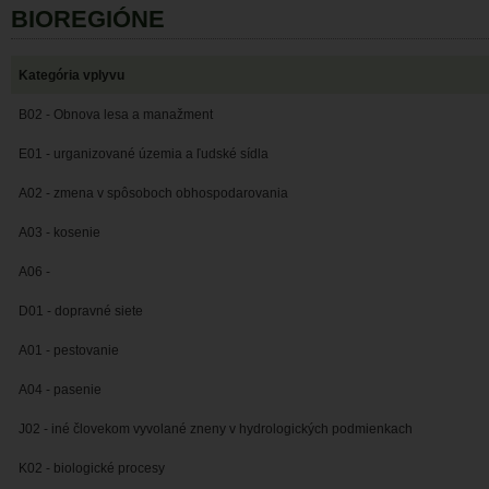
BIOREGIÓNE
Kategória vplyvu
B02 - Obnova lesa a manažment
E01 - urganizované územia a ľudské sídla
A02 - zmena v spôsoboch obhospodarovania
A03 - kosenie
A06 -
D01 - dopravné siete
A01 - pestovanie
A04 - pasenie
J02 - iné človekom vyvolané zneny v hydrologických podmienkach
K02 - biologické procesy