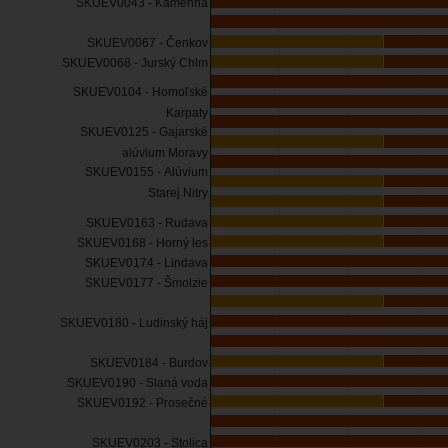
SKUEV0043 - Kamenná
SKUEV0067 - Čenkov
SKUEV0068 - Jurský Chlm
SKUEV0104 - Homoľské
Karpaty
SKUEV0125 - Gajarské
alúvium Moravy
SKUEV0155 - Alúvium
Starej Nitry
SKUEV0163 - Rudava
SKUEV0168 - Horný les
SKUEV0174 - Lindava
SKUEV0177 - Šmolzie
SKUEV0180 - Ludinský háj
SKUEV0184 - Burdov
SKUEV0190 - Slaná voda
SKUEV0192 - Prosečné
SKUEV0203 - Stolica