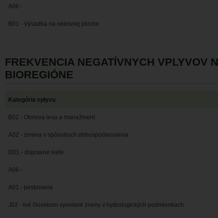
A06 -
B01 - Výsadba na nelesnej ploche
FREKVENCIA NEGATÍVNYCH VPLYVOV 
BIOREGIÓNE
Kategória vplyvu
B02 - Obnova lesa a manažment
A02 - zmena v spôsoboch obhospodarovania
D01 - dopravné siete
A06 -
A01 - pestovanie
J02 - iné človekom vyvolané zneny v hydrologických podmienkach