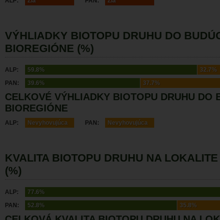
ALP:
Zlá
PAN:
Zlá
VÝHLIADKY BIOTOPU DRUHU DO BUDÚ
BIOREGIÓNE (%)
ALP:
59.8%
32.7%
PAN:
39.6%
37.7%
CELKOVÉ VÝHLIADKY BIOTOPU DRUHU DO 
BIOREGIÓNE
ALP:
Nevyhovujúca
PAN:
Nevyhovujúca
KVALITA BIOTOPU DRUHU NA LOKALITE
(%)
ALP:
77.6%
PAN:
52.8%
35.8%
CELKOVÁ KVALITA BIOTOPU DRUHU NA LOK