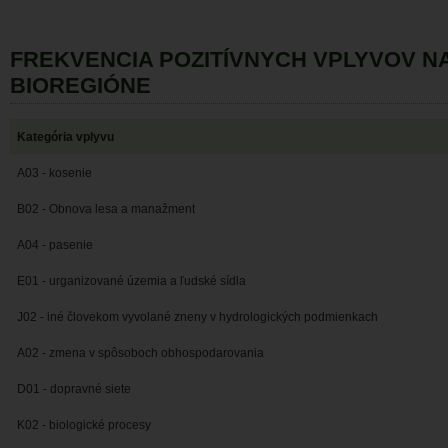
FREKVENCIA POZITÍVNYCH VPLYVOV 
BIOREGIÓNE
Kategória vplyvu
A03 - kosenie
B02 - Obnova lesa a manažment
A04 - pasenie
E01 - urganizované územia a ľudské sídla
J02 - iné človekom vyvolané zneny v hydrologických podmienkach
A02 - zmena v spôsoboch obhospodarovania
D01 - dopravné siete
K02 - biologické procesy