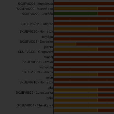
SKUEV0206 - Humenská
SKUEV0209 - Morské oko
SKUEV0222 - Jelešňa
SKUEV0232 - Laborec
SKUEV0290 - Horný tok
Hornádu
SKUEV0313 - Devínske
jazero
SKUEV0331 - Čergovský
Minčol
SKUEV0357 - Cerová
vrchovina
SKUEV0513 - Bencov
mlyn
SKUEV0816 - Horný tok
Ipľa
SKUEV0826 - Lomnianska
hoľa
SKUEV0904 - Gbelský les