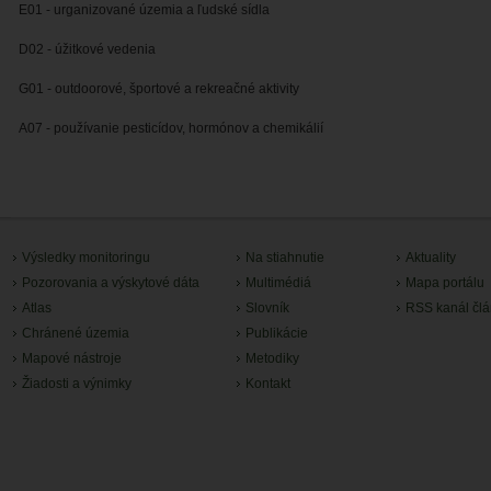
E01 - urganizované územia a ľudské sídla
D02 - úžitkové vedenia
G01 - outdoorové, športové a rekreačné aktivity
A07 - používanie pesticídov, hormónov a chemikálií
Výsledky monitoringu
Na stiahnutie
Aktuality
Pozorovania a výskytové dáta
Multimédiá
Mapa portálu
Atlas
Slovník
RSS kanál čl
Chránené územia
Publikácie
Mapové nástroje
Metodiky
Žiadosti a výnimky
Kontakt