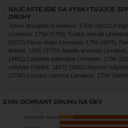
NAJČASTEJŠIE SA VYSKYTUJÚCE SP
DRUHY
Sylvia atricapilla (Linnaeus, 1758) (6621),Fringi
Linnaeus, 1758 (5793),Turdus merula Linnaeu
(5372),Parus major Linnaeus, 1758 (4076),Tur
Brehm, 1831 (3725),Alauda arvensis Linnaeus
(3451),Columba palumbus Linnaeus, 1758 (333
collybita (Vieillot, 1817) (3161),Sturnus vulgar
(2785),Cuculus canorus Linnaeus, 1758 (2604)
STAV OCHRANY DRUHU NA ÚEV
SKUEV0006 - Latorica