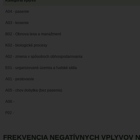
Kategória vplyvu
A04 - pasenie
A03 - kosenie
B02 - Obnova lesa a manažment
K02 - biologické procesy
A02 - zmena v spôsoboch obhospodarovania
E01 - urganizované územia a ľudské sídla
A01 - pestovanie
A05 - chov dobytka (bez pasenia)
A06 -
F02 -
FREKVENCIA NEGATÍVNYCH VPLYVOV 