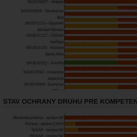
SKUEV0927 - Hrádok
SKUEV0958 - Stredný tok
Ipľa
SKUEV1125 - Gajarské
alúvium Moravy
SKUEV1227 - Čilížské
močiare
SKUEV2155 - Alúvium
Starej Nitry
SKUEV2222 - Jelešňa
SKUEV2367 - Holubyho
kopanice
SKUEV4009 - Dolný tok
Oľšavy
STAV OCHRANY DRUHU PRE KOMPETEN
Muránska planina - správa NP
Poľana - správa CHKO
TANAP - správa NP
PIENAP - správa NP