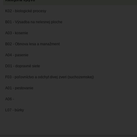
Kategória vplyvu
K02 - biologické procesy
B01 - Výsadba na nelesnej ploche
A03 - kosenie
B02 - Obnova lesa a manažment
A04 - pasenie
D01 - dopravné siete
F03 - poľovníctvo a odchyt divej zveri (suchozemskej)
A01 - pestovanie
A06 -
L07 - búrky