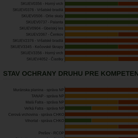
SKUEV0356 - Horný vrch
SKUEV0376 - Vršatské bradlá
SKUEV0506 - Orlie skaly
SKUEV0737 - Palanta
SKUEV0904 - Gbelský les
SKUEV2067 - Čenkov
SKUEV2376 - Vršatské bradlá
SKUEV3345 - Kečovské škrapy
SKUEV3356 - Horný vrch
SKUEV4052 - Čiastky
STAV OCHRANY DRUHU PRE KOMPETEN
Muránska planina - správa NP
TANAP - správa NP
Malá Fatra - správa NP
Veľká Fatra - správa NP
Cerová vrchovina - správa CHKO
Vihorlat - správa CHKO
Prešov - RCOP