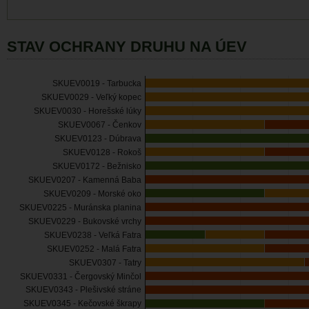
STAV OCHRANY DRUHU NA ÚEV
SKUEV0019 - Tarbucka
SKUEV0029 - Veľký kopec
SKUEV0030 - Horešské lúky
SKUEV0067 - Čenkov
SKUEV0123 - Dúbrava
SKUEV0128 - Rokoš
SKUEV0172 - Bežnisko
SKUEV0207 - Kamenná Baba
SKUEV0209 - Morské oko
SKUEV0225 - Muránska planina
SKUEV0229 - Bukovské vrchy
SKUEV0238 - Veľká Fatra
SKUEV0252 - Malá Fatra
SKUEV0307 - Tatry
SKUEV0331 - Čergovský Minčol
SKUEV0343 - Plešivské stráne
SKUEV0345 - Kečovské škrapy