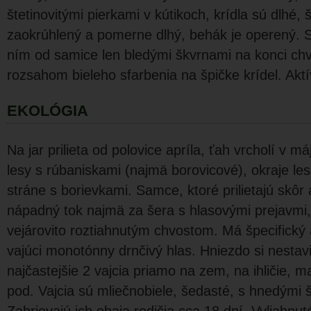
štetinovitými pierkami v kútikoch, krídla sú dlhé, 
zaokrúhlený a pomerne dlhý, behák je operený. S
ním od samice len bledými škvrnami na konci c
rozsahom bieleho sfarbenia na špičke krídel. Aktí
EKOLÓGIA
Na jar prilieta od polovice apríla, ťah vrcholí v má
lesy s rúbaniskami (najmä borovicové), okraje les
stráne s borievkami. Samce, ktoré prilietajú skô
nápadný tok najmä za šera s hlasovými prejavmi, 
vejárovito roztiahnu­tým chvostom. Má špecifický a
vajúci monotónny drnčivý hlas. Hniezdo si nestav
najčastejšie 2 vajcia priamo na zem, na ihličie, ma
pod. Vajcia sú mliečnobiele, šedasté, s hnedými 