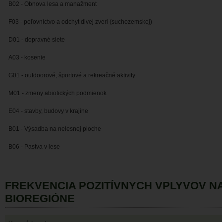
B02 - Obnova lesa a manažment
F03 - poľovníctvo a odchyt divej zveri (suchozemskej)
D01 - dopravné siete
A03 - kosenie
G01 - outdoorové, športové a rekreačné aktivity
M01 - zmeny abiotických podmienok
E04 - stavby, budovy v krajine
B01 - Výsadba na nelesnej ploche
B06 - Pastva v lese
FREKVENCIA POZITÍVNYCH VPLYVOV 
BIOREGIÓNE