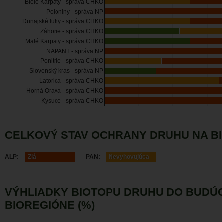
Biele Karpaty - správa CHKO
Poloniny - správa NP
Dunajské luhy - správa CHKO
Záhorie - správa CHKO
Malé Karpaty - správa CHKO
NAPANT - správa NP
Ponitrie - správa CHKO
Slovenský kras - správa NP
Latorica - správa CHKO
Horná Orava - správa CHKO
Kysuce - správa CHKO
CELKOVÝ STAV OCHRANY DRUHU NA B
ALP:
Zlá
PAN:
Nevyhovujúca
VÝHLIADKY BIOTOPU DRUHU DO BUDÚ
BIOREGIÓNE (%)