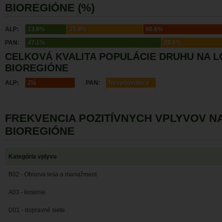
BIOREGIÓNE (%)
ALP:
13.6%
25.8%
60.6%
PAN:
47.1%
20.6%
CELKOVÁ KVALITA POPULÁCIE DRUHU NA L
BIOREGIÓNE
ALP:
Zlá
PAN:
Nevyhovujúca
FREKVENCIA POZITÍVNYCH VPLYVOV N
BIOREGIÓNE
Kategória vplyvu
B02 - Obnova lesa a manažment
A03 - kosenie
D01 - dopravné siete