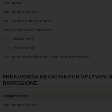
A04 - pasenie
K02 - biologické procesy
B01 - Výsadba na nelesnej ploche
B03 - Exploatácia bez obnovy lesa
C01 - baníctvo a lomy
D02 - úžitkové vedenia
F06 - poľovníctvo, rybárstvo alebo zber nešpecifikovaný vyššie
FREKVENCIA NEGATÍVNYCH VPLYVOV 
BIOREGIÓNE
Kategória vplyvu
K02 - biologické procesy