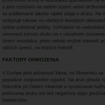
prítomnosti druhu a nedostatku špecialistov na t
o jeho rozšírení na našom území veľmi útržkovit
sú publikované takmer nijaké údaje o druhu. Na
vyskytuje takmer vo všetkých lesnatých oblastiac
vyššie položené polohy. Vzhľadom na nedostato
venovanú tomuto druhu sa v národnom zozname 
území neuvádza, preto nebolo možné stanoviť p
vtáčích území, na ktorých hniezdi.
FAKTORY OHROZENIA
V Európe jeho početnosť klesá, na Slovensku sa
populácie zod­povedne vyjadriť. Na druh pôsobí n
hniezdisk pri čistení rúbanísk a vyrušovanie ľuď
prežívania druhu má tiež negatívny vplyv používa
insekticídov.