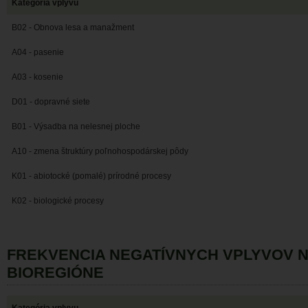
Kategória vplyvu
B02 - Obnova lesa a manažment
A04 - pasenie
A03 - kosenie
D01 - dopravné siete
B01 - Výsadba na nelesnej ploche
A10 - zmena štruktúry poľnohospodárskej pôdy
K01 - abiotocké (pomalé) prírodné procesy
K02 - biologické procesy
FREKVENCIA NEGATÍVNYCH VPLYVOV 
BIOREGIÓNE