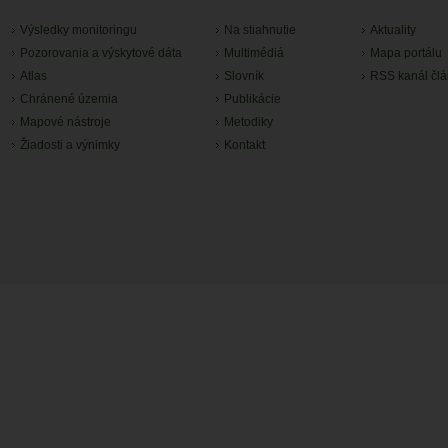
Výsledky monitoringu
Na stiahnutie
Aktuality
Pozorovania a výskytové dáta
Multimédiá
Mapa portálu
Atlas
Slovník
RSS kanál čl
Chránené územia
Publikácie
Mapové nástroje
Metodiky
Žiadosti a výnimky
Kontakt