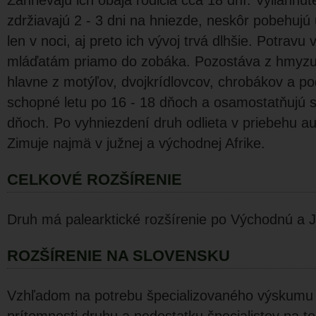
Zahrievajú ich obaja rodičia cca 18 dní. Vyliahnu
zdržiavajú 2 - 3 dni na hniezde, neskôr pobehujú
len v noci, aj preto ich vývoj trvá dlhšie. Potravu 
mláďatám priamo do zobáka. Pozostáva z hmyzu li
hlavne z motýľov, dvojkrídlovcov, chro­bákov a p
schopné letu po 16 - 18 dňoch a osamostatňujú s
dňoch. Po vyhniezdení druh odlieta v priebehu a
Zimuje najmä v južnej a východnej Afrike.
CELKOVÉ ROZŠÍRENIE
Druh má palearktické rozšírenie po Východnú a J
ROZŠÍRENIE NA SLOVENSKU
Vzhľadom na potrebu špe­cializovaného výskumu 