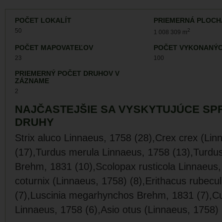
POČET LOKALÍT
PRIEMERNÁ PLOCH
50
2
1 008 309 m
POČET MAPOVATEĽOV
POČET VYKONANÝC
23
100
PRIEMERNÝ POČET DRUHOV V
ZÁZNAME
2
NAJČASTEJŠIE SA VYSKYTUJÚCE SP
DRUHY
Strix aluco Linnaeus, 1758 (28),Crex crex (Lin
(17),Turdus merula Linnaeus, 1758 (13),Turdu
Brehm, 1831 (10),Scolopax rusticola Linnaeus,
coturnix (Linnaeus, 1758) (8),Erithacus rubecu
(7),Luscinia megarhynchos Brehm, 1831 (7),C
Linnaeus, 1758 (6),Asio otus (Linnaeus, 1758) 