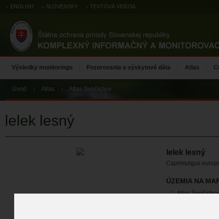
ENGLISH
SLOVENSKY
TEXTOVÁ VERZIA
Výsledky monitoringu
Pozorovania a výskytové dáta
Atlas
C
Úvod
Atlas
Atlas živočíchov
lelek lesný
lelek lesný
Caprimulgus europ
ÚZEMIA NA MA
Atlas živočícho
ZÁZNAMY VÝSK