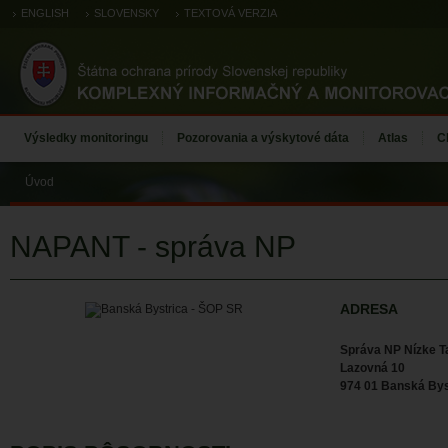
ENGLISH
SLOVENSKY
TEXTOVÁ VERZIA
Výsledky monitoringu
Pozorovania a výskytové dáta
Atlas
C
Úvod
NAPANT - správa NP
ADRESA
Správa NP Nízke T
Lazovná 10
974 01 Banská Bys