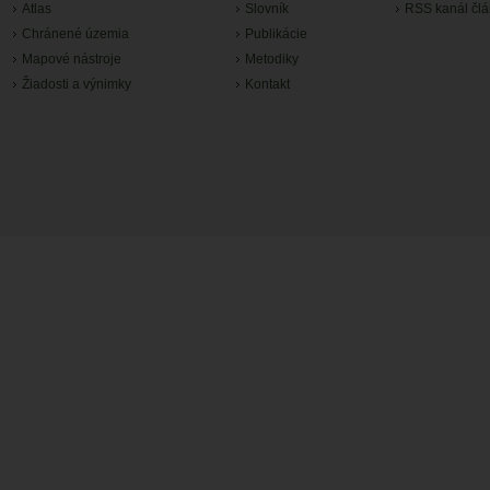
Atlas
Slovník
RSS kanál čl
Chránené územia
Publikácie
Mapové nástroje
Metodiky
Žiadosti a výnimky
Kontakt