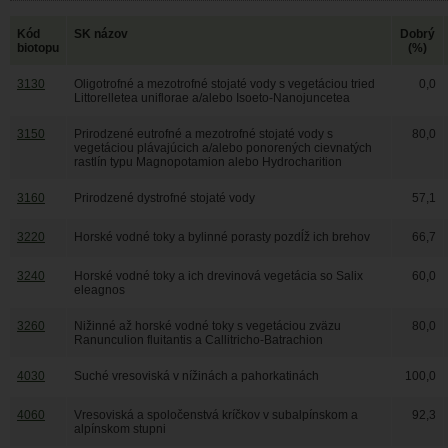
Kód
SK názov
Dobrý
biotopu
(%)
3130
Oligotrofné a mezotrofné stojaté vody s vegetáciou tried
0,0
Littorelletea uniflorae a/alebo Isoeto-Nanojuncetea
3150
Prirodzené eutrofné a mezotrofné stojaté vody s
80,0
vegetáciou plávajúcich a/alebo ponorených cievnatých
rastlín typu Magnopotamion alebo Hydrocharition
3160
Prirodzené dystrofné stojaté vody
57,1
3220
Horské vodné toky a bylinné porasty pozdĺž ich brehov
66,7
3240
Horské vodné toky a ich drevinová vegetácia so Salix
60,0
eleagnos
3260
Nižinné až horské vodné toky s vegetáciou zväzu
80,0
Ranunculion fluitantis a Callitricho-Batrachion
4030
Suché vresoviská v nížinách a pahorkatinách
100,0
4060
Vresoviská a spoločenstvá kríčkov v subalpínskom a
92,3
alpínskom stupni