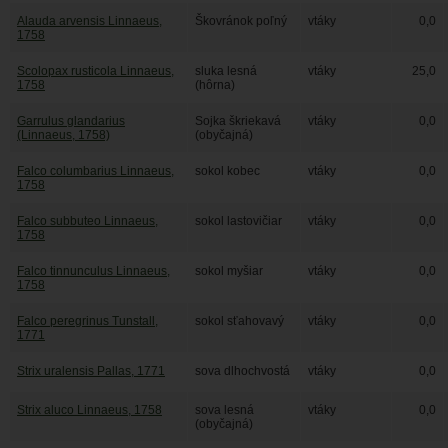
Alauda arvensis Linnaeus,
Škovránok poľný
vtáky
0,0
1758
Scolopax rusticola Linnaeus,
sluka lesná
vtáky
25,0
1758
(hôrna)
Garrulus glandarius
Sojka škriekavá
vtáky
0,0
(Linnaeus, 1758)
(obyčajná)
Falco columbarius Linnaeus,
sokol kobec
vtáky
0,0
1758
Falco subbuteo Linnaeus,
sokol lastovičiar
vtáky
0,0
1758
Falco tinnunculus Linnaeus,
sokol myšiar
vtáky
0,0
1758
Falco peregrinus Tunstall,
sokol sťahovavý
vtáky
0,0
1771
Strix uralensis Pallas, 1771
sova dlhochvostá
vtáky
0,0
Strix aluco Linnaeus, 1758
sova lesná
vtáky
0,0
(obyčajná)