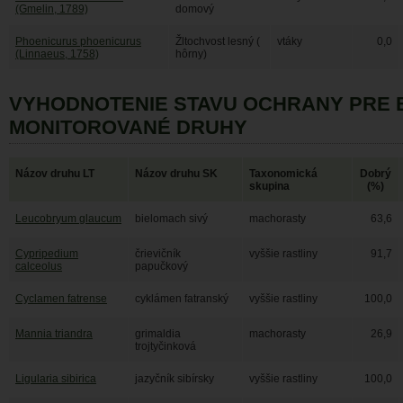
(Gmelin, 1789)
domový
Phoenicurus phoenicurus
Žltochvost lesný (
vtáky
0,0
(Linnaeus, 1758)
hôrny)
VYHODNOTENIE STAVU OCHRANY PRE 
MONITOROVANÉ DRUHY
Názov druhu LT
Názov druhu SK
Taxonomická
Dobrý
skupina
(%)
Leucobryum glaucum
bielomach sivý
machorasty
63,6
Cypripedium
črievičník
vyššie rastliny
91,7
calceolus
papučkový
Cyclamen fatrense
cyklámen fatranský
vyššie rastliny
100,0
Mannia triandra
grimaldia
machorasty
26,9
trojtyčinková
Ligularia sibirica
jazyčník sibírsky
vyššie rastliny
100,0