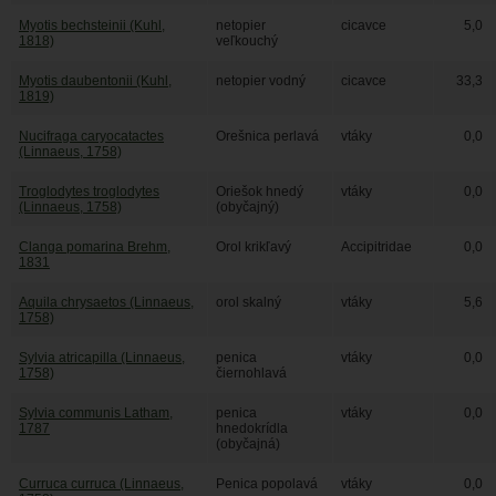
Myotis bechsteinii (Kuhl,
netopier
cicavce
5,0
1818)
veľkouchý
Myotis daubentonii (Kuhl,
netopier vodný
cicavce
33,3
1819)
Nucifraga caryocatactes
Orešnica perlavá
vtáky
0,0
(Linnaeus, 1758)
Troglodytes troglodytes
Oriešok hnedý
vtáky
0,0
(Linnaeus, 1758)
(obyčajný)
Clanga pomarina Brehm,
Orol krikľavý
Accipitridae
0,0
1831
Aquila chrysaetos (Linnaeus,
orol skalný
vtáky
5,6
1758)
Sylvia atricapilla (Linnaeus,
penica
vtáky
0,0
1758)
čiernohlavá
Sylvia communis Latham,
penica
vtáky
0,0
1787
hnedokrídla
(obyčajná)
Curruca curruca (Linnaeus,
Penica popolavá
vtáky
0,0