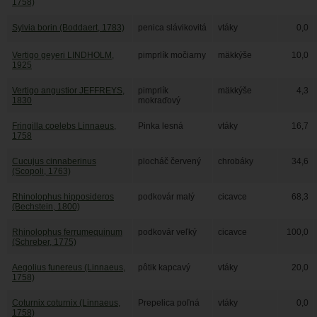
1758)
Sylvia borin (Boddaert, 1783)
penica slávikovitá
vtáky
0,0
Vertigo geyeri LINDHOLM,
pimprlík močiarny
mäkkýše
10,0
1925
Vertigo angustior JEFFREYS,
pimprlík
mäkkýše
4,3
1830
mokraďový
Fringilla coelebs Linnaeus,
Pinka lesná
vtáky
16,7
1758
Cucujus cinnaberinus
plocháč červený
chrobáky
34,6
(Scopoli, 1763)
Rhinolophus hipposideros
podkovár malý
cicavce
68,3
(Bechstein, 1800)
Rhinolophus ferrumequinum
podkovár veľký
cicavce
100,0
(Schreber, 1775)
Aegolius funereus (Linnaeus,
pôtik kapcavý
vtáky
20,0
1758)
Coturnix coturnix (Linnaeus,
Prepelica poľná
vtáky
0,0
1758)