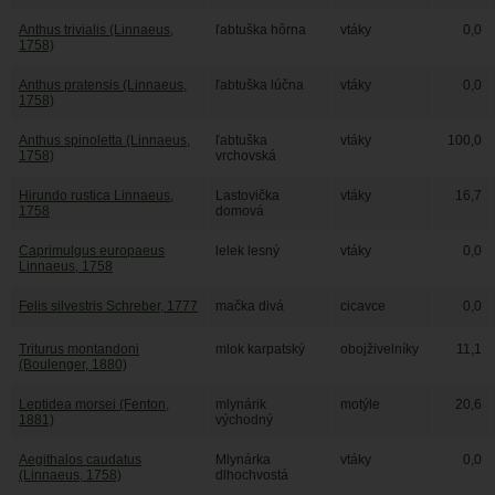
Anthus trivialis (Linnaeus,
ľabtuška hôrna
vtáky
0,0
1758)
Anthus pratensis (Linnaeus,
ľabtuška lúčna
vtáky
0,0
1758)
Anthus spinoletta (Linnaeus,
ľabtuška
vtáky
100,0
1758)
vrchovská
Hirundo rustica Linnaeus,
Lastovička
vtáky
16,7
1758
domová
Caprimulgus europaeus
lelek lesný
vtáky
0,0
Linnaeus, 1758
Felis silvestris Schreber, 1777
mačka divá
cicavce
0,0
Triturus montandoni
mlok karpatský
obojživelníky
11,1
(Boulenger, 1880)
Leptidea morsei (Fenton,
mlynárik
motýle
20,6
1881)
východný
Aegithalos caudatus
Mlynárka
vtáky
0,0
(Linnaeus, 1758)
dlhochvostá