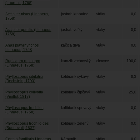
(Laurenti, 1768)
Accipiter nisus (Linnaeus,
jastrab krahulec
vtáky
0,0
1758)
Accipiter gentilis (Linnaeus,
jastrab veľký
vtáky
0,0
1758)
Anas platyrhynchos
kačica divá
vtáky
0,0
Linnaeus, 1758
Rupicapra rupicapra
kamzík vrchovský
cicavce
100,0
(Linnaeus, 1758)
Phylloscopus sibilatrix
kolibiarik sykavý
vtáky
8,3
(Bechstein, 1793)
Phylloscopus collybita
kolibiarik čipčavý
vtáky
25,0
(Vieillot, 1817)
Phylloscopus trochilus
kolibiarik spevavý
vtáky
0,0
(Linnaeus, 1758)
Phylloscopus trochiloides
kolibiarik zelený
vtáky
0,0
(Sundevall, 1837)
Certhia familiaris Linnaeus,
Kôrovník
vtáky
0,0