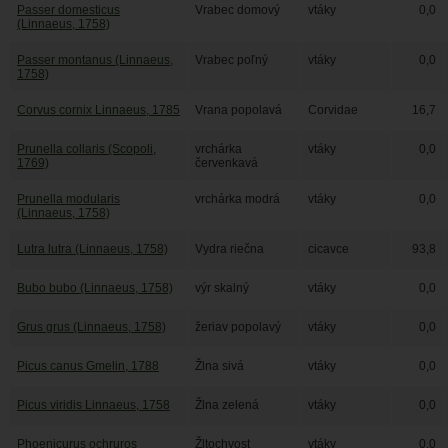
Passer domesticus
Vrabec domový
vtáky
0,0
(Linnaeus, 1758)
Passer montanus (Linnaeus,
Vrabec poľný
vtáky
0,0
1758)
Corvus cornix Linnaeus, 1785
Vrana popolavá
Corvidae
16,7
Prunella collaris (Scopoli,
vrchárka
vtáky
0,0
1769)
červenkavá
Prunella modularis
vrchárka modrá
vtáky
0,0
(Linnaeus, 1758)
Lutra lutra (Linnaeus, 1758)
Vydra riečna
cicavce
93,8
Bubo bubo (Linnaeus, 1758)
výr skalný
vtáky
0,0
Grus grus (Linnaeus, 1758)
žeriav popolavý
vtáky
0,0
Picus canus Gmelin, 1788
Žlna sivá
vtáky
0,0
Picus viridis Linnaeus, 1758
Žlna zelená
vtáky
0,0
Phoenicurus ochruros
Žltochvost
vtáky
0,0