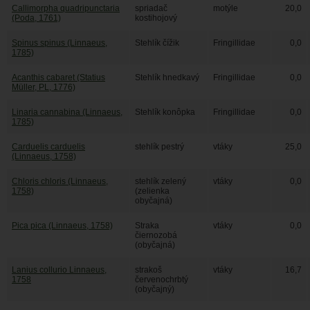
Callimorpha quadripunctaria
spriadač
motýle
20,0
(Poda, 1761)
kostihojový
Spinus spinus (Linnaeus,
Stehlík čížik
Fringillidae
0,0
1785)
Acanthis cabaret (Statius
Stehlík hnedkavý
Fringillidae
0,0
Müller, PL, 1776)
Linaria cannabina (Linnaeus,
Stehlík konôpka
Fringillidae
0,0
1785)
Carduelis carduelis
stehlík pestrý
vtáky
25,0
(Linnaeus, 1758)
Chloris chloris (Linnaeus,
stehlík zelený
vtáky
0,0
1758)
(zelienka
obyčajná)
Pica pica (Linnaeus, 1758)
Straka
vtáky
0,0
čiernozobá
(obyčajná)
Lanius collurio Linnaeus,
strakoš
vtáky
16,7
1758
červenochrbtý
(obyčajný)