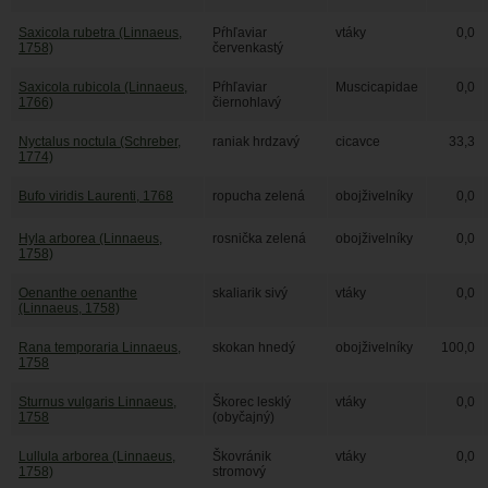
Saxicola rubetra (Linnaeus,
Pŕhľaviar
vtáky
0,0
1758)
červenkastý
Saxicola rubicola (Linnaeus,
Pŕhľaviar
Muscicapidae
0,0
1766)
čiernohlavý
Nyctalus noctula (Schreber,
raniak hrdzavý
cicavce
33,3
1774)
Bufo viridis Laurenti, 1768
ropucha zelená
obojživelníky
0,0
Hyla arborea (Linnaeus,
rosnička zelená
obojživelníky
0,0
1758)
Oenanthe oenanthe
skaliarik sivý
vtáky
0,0
(Linnaeus, 1758)
Rana temporaria Linnaeus,
skokan hnedý
obojživelníky
100,0
1758
Sturnus vulgaris Linnaeus,
Škorec lesklý
vtáky
0,0
1758
(obyčajný)
Lullula arborea (Linnaeus,
Škovránik
vtáky
0,0
1758)
stromový