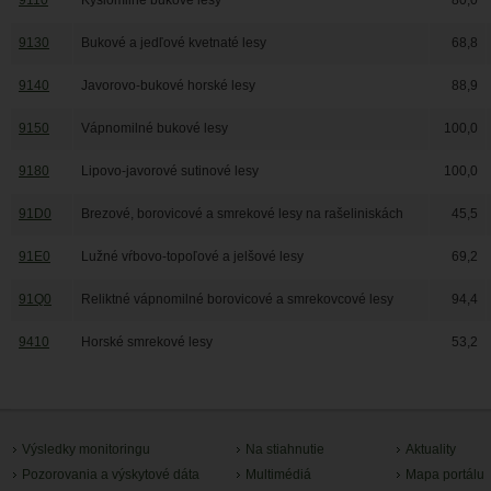
9110
Kyslomilné bukové lesy
80,0
9130
Bukové a jedľové kvetnaté lesy
68,8
9140
Javorovo-bukové horské lesy
88,9
9150
Vápnomilné bukové lesy
100,0
9180
Lipovo-javorové sutinové lesy
100,0
91D0
Brezové, borovicové a smrekové lesy na rašeliniskách
45,5
91E0
Lužné vŕbovo-topoľové a jelšové lesy
69,2
91Q0
Reliktné vápnomilné borovicové a smrekovcové lesy
94,4
9410
Horské smrekové lesy
53,2
Výsledky monitoringu
Na stiahnutie
Aktuality
Pozorovania a výskytové dáta
Multimédiá
Mapa portálu