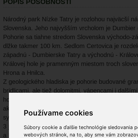
POPIS PÔSOBNOSTI
Národný park Nízke Tatry je rozlohou najväcší n
Slovenska. Jeho najvyšším vrcholom je Dumbier 
Pohorie sa tiahne stredom Slovenska východo-
dlžke takmer 100 km. Sedlom Certovica je rozdel
západnú - Dumbierske Tatry a východnú - Králov
Královej hole je pramenným miestom troch sloven
Hrona a Hnilca.
Z geologického hladiska je pohorie budované gran
bridlicami, ale tiež dolomitmi, vápencami i další
horninami. Na vápencové komplexy sa viažu rozs
ako Demänovský, Bystriansky a Dumbiersky kras.
Používame cookies
systém tvoria Demänovské jaskyne (24 km). V ú
3 jaskyne - Demänovská jaskyna slobody, Demän
Súbory cookie a ďalšie technológie sledovania p
webových stránok, na to, aby sme vám zobrazova
a Bystrianska jaskyna.