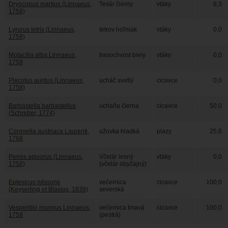
Dryocopus martius (Linnaeus,
Tesár čierny
vtáky
8,3
1758)
Lyrurus tetrix (Linnaeus,
tetrov hoľniak
vtáky
0,0
1758)
Motacilla alba Linnaeus,
trasochvost biely
vtáky
0,0
1758
Plecotus auritus (Linnaeus,
ucháč svetlý
cicavce
0,0
1758)
Barbastella barbastellus
uchaňa čierna
cicavce
50,0
(Schreber, 1774)
Coronella austriaca Laurenti,
užovka hladká
plazy
25,6
1768
Pernis apivorus (Linnaeus,
Včelár lesný
vtáky
0,0
1758)
(včelár obyčajný)
Eptesicus nilssonii
večernica
cicavce
100,0
(Keyserling et Blasius, 1839)
severská
Vespertilio murinus Linnaeus,
večernica tmavá
cicavce
100,0
1758
(pestrá)