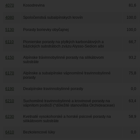
4070
Kosodrevina
81,6
4080
Spoločenstvá subalpínskych krovín
100,0
5130
Porasty borievky obyčajnej
100,0
6110
Pionierske porasty na plytkých karbonátových a
66,7
bázických substrátoch zväzu Alysso-Sedion albi
6150
Alpínske trávinnobylinné porasty na silikátovom
93,2
substráte
6170
Alpínske a subalpínske vápnomilné travinnobylinné
75,8
porasty
6190
Dealpínske travinnobylinné porasty
0,0
6210
Suchomilné travinnobylinné a krovinové porasty na
63,4
vápnitom podloží (*dôležité stanovištia Orchideaceae)
6230
Kvetnaté vysokohorské a horské psicové porasty na
58,9
silikátovom substráte
6410
Bezkolencové lúky
0,0