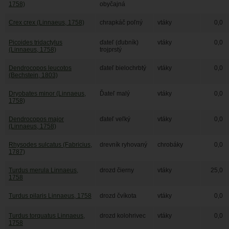
1758)
obyčajná
Crex crex (Linnaeus, 1758)
chrapkáč poľný
vtáky
0,0
Picoides tridactylus
ďateľ (ďubník)
vtáky
0,0
(Linnaeus, 1758)
trojprstý
Dendrocopos leucotos
ďateľ bielochrbtý
vtáky
0,0
(Bechstein, 1803)
Dryobates minor (Linnaeus,
Ďateľ malý
vtáky
0,0
1758)
Dendrocopos major
ďateľ veľký
vtáky
0,0
(Linnaeus, 1758)
Rhysodes sulcatus (Fabricius,
drevník ryhovaný
chrobáky
0,0
1787)
Turdus merula Linnaeus,
drozd čierny
vtáky
25,0
1758
Turdus pilaris Linnaeus, 1758
drozd čvíkota
vtáky
0,0
Turdus torquatus Linnaeus,
drozd kolohrivec
vtáky
0,0
1758