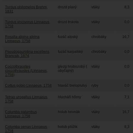
Turdus philomelos Brehm,
drozd plavý
vtáky
8,3
1831
Turdus viscivorus Linnaeus,
drozd trskota
vtáky
0,0
1758
Rosalia alpina alpina
fuzáč alpský
chrobáky
16,7
Linnaeus, 1758
Pseudogaurotina excellens
fuzáč karpatský
chrobáky
0,0
Brancsik, 1874
Coccothraustes
glezg hrubozobý (
vtáky
0,0
coccothraustes (Linnaeus,
obyčajný)
1758)
Cottus gobio Linnaeus, 1758
hlaváč bieloplutvý
ryby
0,0
Tetrao urogallus Linnaeus,
hlucháň hôrny
vtáky
7,1
1758
Columba palumbus
holub hrivnák
vtáky
16,7
Linnaeus, 1758
Columba oenas Linnaeus,
holub plúžik
vtáky
8,3
1758