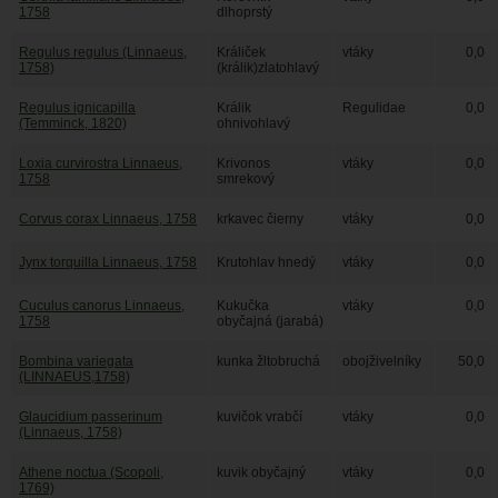
1758
dlhoprstý
Regulus regulus (Linnaeus,
Králiček
vtáky
0,0
1758)
(králik)zlatohlavý
Regulus ignicapilla
Králik
Regulidae
0,0
(Temminck, 1820)
ohnivohlavý
Loxia curvirostra Linnaeus,
Krivonos
vtáky
0,0
1758
smrekový
Corvus corax Linnaeus, 1758
krkavec čierny
vtáky
0,0
Jynx torquilla Linnaeus, 1758
Krutohlav hnedý
vtáky
0,0
Cuculus canorus Linnaeus,
Kukučka
vtáky
0,0
1758
obyčajná (jarabá)
Bombina variegata
kunka žltobruchá
obojživelníky
50,0
(LINNAEUS,1758)
Glaucidium passerinum
kuvičok vrabčí
vtáky
0,0
(Linnaeus, 1758)
Athene noctua (Scopoli,
kuvik obyčajný
vtáky
0,0
1769)