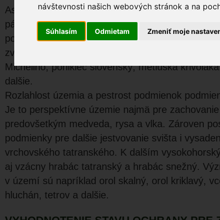
návštevnosti našich webových stránok a na pocho
Asi 90 % rozlohy územia pripadá na lesný pôdny
pásme 50 %). Kvetena je rozmanitá, s prevahou 
Súhlasím
Odmietam
Zmeniť moje nastave
podmienky chladnej klímy. Horskú flóru reprezen
zvoncek malický, horec Clusiov, plesnivec alpíns
Micheliho, poniklec slovenský, metluška krivolaká
dalšie.
Rozlahlost územia a pestrost podmienok podmienu
Je to perspektívne územie najmä pre zachovanie 
predovšetkým medveda, rysa a vlka. Zároven pos
podmienky pre dalšie jestvovanie svišta i vysad
vrchovského tatranského. K dalším vysokohorsk
aj vzácny hrabác tatranský a hrabác snežný. Vý
v území sú napríklad orol skalný, orol kriklavý, v
hluchán, tetrov a dalšie.