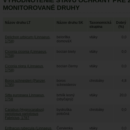
VYHODNOTENIE STAVU OCHRANY PRE 
MONITOROVANÉ DRUHY
Názov druhu LT
Názov druhu SK
Taxonomická
Dobrý
skupina
(%)
Delichon urbicum (Linnaeus,
belorítka
vtáky
0,0
1758)
domováX
Ciconia ciconia (Linnaeus,
bocian biely
vtáky
0,0
1758)
Ciconia nigra (Linnaeus,
bocian čierny
vtáky
0,0
1758)
Boros schneideri (Panzer,
boros
chrobáky
4,8
1795)
schneiderov
Sitta europaea Linnaeus,
brhlík lesný
vtáky
20,0
1758
(obyčajný)
Carabus (Hygrocarabus)
bystruška
chrobáky
0,0
variolosus variolosus
potočná
Fabricius, 1787
Erithacus rubecula (Linnaeus,
Červienka
vtáky
0,0