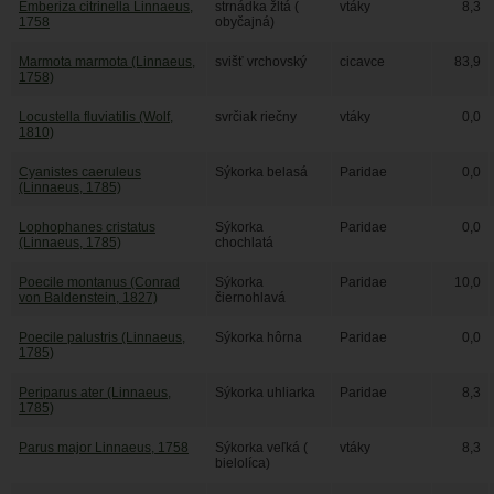
Emberiza citrinella Linnaeus,
strnádka žltá (
vtáky
8,3
1758
obyčajná)
Marmota marmota (Linnaeus,
svišť vrchovský
cicavce
83,9
1758)
Locustella fluviatilis (Wolf,
svrčiak riečny
vtáky
0,0
1810)
Cyanistes caeruleus
Sýkorka belasá
Paridae
0,0
(Linnaeus, 1785)
Lophophanes cristatus
Sýkorka
Paridae
0,0
(Linnaeus, 1785)
chochlatá
Poecile montanus (Conrad
Sýkorka
Paridae
10,0
von Baldenstein, 1827)
čiernohlavá
Poecile palustris (Linnaeus,
Sýkorka hôrna
Paridae
0,0
1785)
Periparus ater (Linnaeus,
Sýkorka uhliarka
Paridae
8,3
1785)
Parus major Linnaeus, 1758
Sýkorka veľká (
vtáky
8,3
bielolíca)