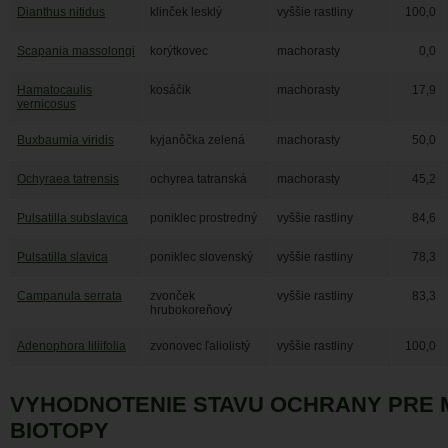
Dianthus nitidus
klinček lesklý
vyššie rastliny
100,0
Scapania massolongi
korýtkovec
machorasty
0,0
Hamatocaulis
kosáčik
machorasty
17,9
vernicosus
Buxbaumia viridis
kyjanôčka zelená
machorasty
50,0
Ochyraea tatrensis
ochyrea tatranská
machorasty
45,2
Pulsatilla subslavica
poniklec prostredný
vyššie rastliny
84,6
Pulsatilla slavica
poniklec slovenský
vyššie rastliny
78,3
Campanula serrata
zvonček
vyššie rastliny
83,3
hrubokoreňový
Adenophora liliifolia
zvonovec ľaliolistý
vyššie rastliny
100,0
VYHODNOTENIE STAVU OCHRANY PRE
BIOTOPY