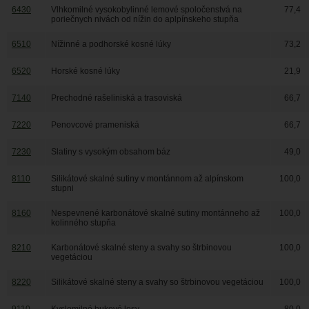
6430
Vlhkomilné vysokobylinné lemové spoločenstvá na
77,4
poriečnych nivách od nížin do aplpínskeho stupňa
6510
Nížinné a podhorské kosné lúky
73,2
6520
Horské kosné lúky
21,9
7140
Prechodné rašeliniská a trasoviská
66,7
7220
Penovcové prameniská
66,7
7230
Slatiny s vysokým obsahom báz
49,0
8110
Silikátové skalné sutiny v montánnom až alpínskom
100,0
stupni
8160
Nespevnené karbonátové skalné sutiny montánneho až
100,0
kolinného stupňa
8210
Karbonátové skalné steny a svahy so štrbinovou
100,0
vegetáciou
8220
Silikátové skalné steny a svahy so štrbinovou vegetáciou
100,0