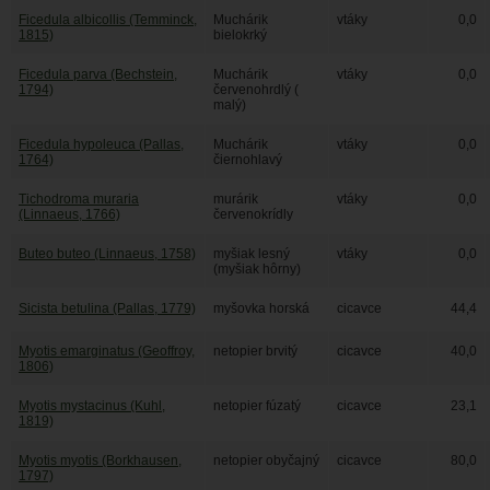
Ficedula albicollis (Temminck,
Muchárik
vtáky
0,0
1815)
bielokrký
Ficedula parva (Bechstein,
Muchárik
vtáky
0,0
1794)
červenohrdlý (
malý)
Ficedula hypoleuca (Pallas,
Muchárik
vtáky
0,0
1764)
čiernohlavý
Tichodroma muraria
murárik
vtáky
0,0
(Linnaeus, 1766)
červenokrídly
Buteo buteo (Linnaeus, 1758)
myšiak lesný
vtáky
0,0
(myšiak hôrny)
Sicista betulina (Pallas, 1779)
myšovka horská
cicavce
44,4
Myotis emarginatus (Geoffroy,
netopier brvitý
cicavce
40,0
1806)
Myotis mystacinus (Kuhl,
netopier fúzatý
cicavce
23,1
1819)
Myotis myotis (Borkhausen,
netopier obyčajný
cicavce
80,0
1797)