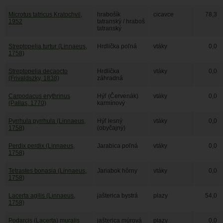
Microtus tatricus Kratochvil,
hrabošík
cicavce
78,3
1952
tatranský / hraboš
tatranský
Streptopelia turtur (Linnaeus,
Hrdlička poľná
vtáky
0,0
1758)
Streptopelia decaocto
Hrdlička
vtáky
0,0
(Frivaldszky, 1838)
záhradná
Carpodacus erythrinus
Hýľ (Červenák)
vtáky
0,0
(Pallas, 1770)
karmínový
Pyrrhula pyrrhula (Linnaeus,
Hýľ lesný
vtáky
0,0
1758)
(obyčajný)
Perdix perdix (Linnaeus,
Jarabica poľná
vtáky
0,0
1758)
Tetrastes bonasia (Linnaeus,
Jariabok hôrny
vtáky
0,0
1758)
Lacerta agilis (Linnaeus,
jašterica bystrá
plazy
54,0
1758)
Podarcis (Lacerta) muralis
jašterica múrová
plazy
0,0