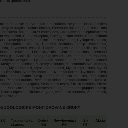
fizácia (prirodzená)
nitum moldavicum, Aconitum paniculatum, Acryptera fusca, Achillea
s, Anguis fragilis, Barbus barbus, Blechnum spicant, Bufo bufo, Bufo
lleri subsp. halleri, Carex canescens, Carex distans, Cephalanthera
m waldsteinii, Clematis alpina, Coeloglossum viride, Conioselinum
opus, Crataegus lindmanii, Crocidura suaveolens, Cystopteris sudica,
ata, Dactylorhiza majalis, Dianthus barbatus subsp. compactus,
lia, Dryopteris cristata, Elaphe longissima, Epipactis palustris,
inaceus concolor, Felis silvestris, Gentiana cruciata, Gentiana
oxus) glis, Gobio (Romanogobio) kessleri, Helleborus purpurascens,
s, Lathyrus laevigatus, Lycopodium annotinum, Martes foina, Martes
, Menyanthes trifoliata, Micromys minutus, Muscardinus avellanarius,
rius, Myotis brandtii, Myotis daubentonii, Myotis mystacinus, Myotis
Natrix tessellata, Neomys anomalus, Neomys fodiens, Nyctalus leisleri,
ulata, Padus avium subsp. praea, Parnassia palustris, Pedicularis
ellus, Plecotus auritus, Plecotus austriacus, Rana dalmatina, Rana kl.
ndra, Sciurus vulgaris, Scorzonera rosea, Sicista betulina, Silene
neus, Sorex minutus, Spiranthes spiralis, Tephroseris papposa subsp.
iturus alpestris, Triturus vulgaris, Vespertilio murinus, Viola dacica,
otoca vivipara
RE ZOOLOGICKÉ MONITOROVANÉ DRUHY
 SK
Taxonomická
Dobrý
Nevyhovujúci
Zlý
Akcia
skupina
(%)
(%)
(%)