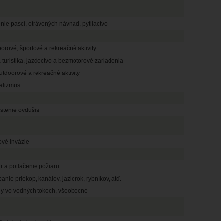
nie pascí, otrávených návnad, pytliactvo
orové, športové a rekreačné aktivity
 turistika, jazdectvo a bezmotorové zariadenia
utdoorové a rekreačné aktivity
alizmus
istenie ovdušia
ové invázie
r a potlačenie požiaru
anie priekop, kanálov, jazierok, rybníkov, atď.
y vo vodných tokoch, všeobecne