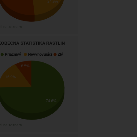
24.9%
di na zoznam
EOBECNÁ ŠTATISTIKA RASTLÍN
Priaznivý
Nevyhovujúci
Zlý
8.5%
16.9%
74.6%
di na zoznam