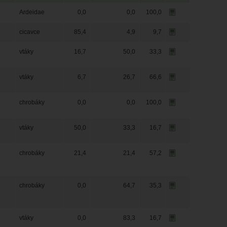
Ardeidae
0,0
0,0
100,0
cicavce
85,4
4,9
9,7
vtáky
16,7
50,0
33,3
vtáky
6,7
26,7
66,6
chrobáky
0,0
0,0
100,0
vtáky
50,0
33,3
16,7
chrobáky
21,4
21,4
57,2
chrobáky
0,0
64,7
35,3
vtáky
0,0
83,3
16,7