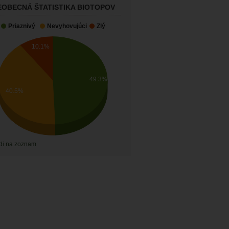
EOBECNÁ ŠTATISTIKA BIOTOPOV
Priaznivý
Nevyhovujúci
Zlý
10.1%
49.3%
40.5%
di na zoznam