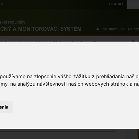
IA
HĽADAŤ
Na stiahnutie
Multi
výskytové dáta
Atlas
Chránené územia
Mapové nástroje
Žiad
sieť chránených území
Chránené vtáčie územia
 používame na zlepšenie vášho zážitku z prehliadania naš
VŠ
amy, na analýzu návštevnosti našich webových stránok a na
ŽI
VÝMERA ÚZEMIA
enia
40908,861
ha
DÁTUM AKTUALIZÁCIE
27.10.2017