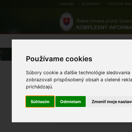
ENGLISH
SLOVENSKY
TEXTOVÁ VERZ
Výsledky monitoringu
Pozorovania a 
Úvod
Chránené územia
Európska 
Používame cookies
Bukovské vrchy
Súbory cookie a ďalšie technológie sledovania
zobrazovali prispôsobený obsah a cielené rekl
prichádzajú.
KÓD ÚZEMIA
Súhlasím
Odmietam
Zmeniť moje nastav
SKCHVU002
DÁTUM NÁVRHU
01.04.2004