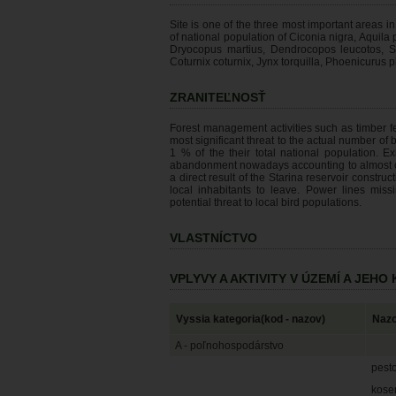
Site is one of the three most important areas i
of national population of Ciconia nigra, Aquila 
Dryocopus martius, Dendrocopos leucotos, Sylv
Coturnix coturnix, Jynx torquilla, Phoenicuru
ZRANITEĽNOSŤ
Forest management activities such as timber fe
most significant threat to the actual number of
1 % of the their total national population. E
abandonment nowadays accounting to almost one h
a direct result of the Starina reservoir constr
local inhabitants to leave. Power lines missi
potential threat to local bird populations.
VLASTNÍCTVO
VPLYVY A AKTIVITY V ÚZEMÍ A JEH
Vyssia kategoria(kod - nazov)
Nazo
A - poľnohospodárstvo
pest
kose