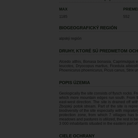
MAX
PRIEM
1185
552
BIOGEOGRAFICKÝ REGIÓN
alpský región
DRUHY, KTORÉ SÚ PREDMETOM OC
Alcedo atthis, Bonasa bonasia, Caprimulgus e
leucotos, Dryocopus martius, Ficedula albicolli
Phoenicurus phoenicurus, Picus canus, Strix ura
POPIS ÚZEMIA
Geologically the site consists of flysch rocks.
which more mountain edges run south. From th
east-west direction. The site is drained off wit
Zbojský potok stream. Part of the site is repr
biodiversity of the site especially with migrat
protection zone, from which 7 villages has 
meadows and pastures is utilized, the rest is b
3 000 inhabitants situated in the eastern part of 
CIELE OCHRANY