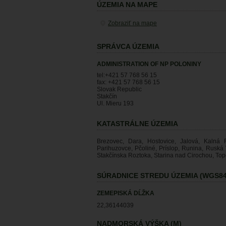
ÚZEMIA NA MAPE
Zobraziť na mape
SPRÁVCA ÚZEMIA
ADMINISTRATION OF NP POLONINY
tel:+421 57 768 56 15
fax: +421 57 768 56 15
Slovak Republic
Stakčín
Ul. Mieru 193
KATASTRÁLNE ÚZEMIA
Brezovec, Dara, Hostovice, Jalová, Kalná 
Parihuzovce, Pčoliné, Príslop, Runina, Ruská
Stakčínska Roztoka, Starina nad Cirochou, Topo
SÚRADNICE STREDU ÚZEMIA (WGS84
ZEMEPISKÁ DĹŽKA
22,36144039
NADMORSKÁ VÝŠKA (M)