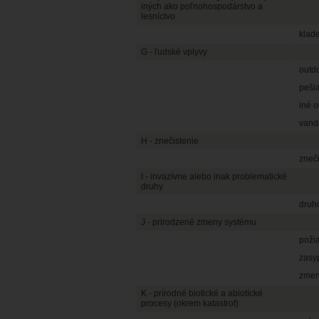
iných ako poľnohospodárstvo a
lesníctvo
klade
G - ľudské vplyvy
outdo
pešia
iné o
vand
H - znečistenie
zneč
I - invazívne alebo inak problematické
druhy
druh
J - prirodzené zmeny systému
požia
zasyp
zmen
K - prírodné biotické a abiotícké
procesy (okrem katastrof)