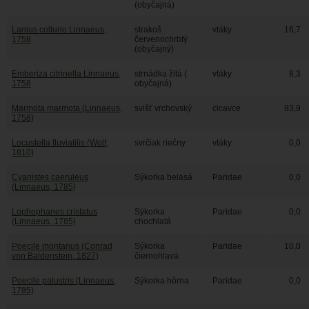
(obyčajná)
Lanius collurio Linnaeus,
strakoš
vtáky
16,7
1758
červenochrbtý
(obyčajný)
Emberiza citrinella Linnaeus,
strnádka žltá (
vtáky
8,3
1758
obyčajná)
Marmota marmota (Linnaeus,
svišť vrchovský
cicavce
83,9
1758)
Locustella fluviatilis (Wolf,
svrčiak riečny
vtáky
0,0
1810)
Cyanistes caeruleus
Sýkorka belasá
Paridae
0,0
(Linnaeus, 1785)
Lophophanes cristatus
Sýkorka
Paridae
0,0
(Linnaeus, 1785)
chochlatá
Poecile montanus (Conrad
Sýkorka
Paridae
10,0
von Baldenstein, 1827)
čiernohlavá
Poecile palustris (Linnaeus,
Sýkorka hôrna
Paridae
0,0
1785)