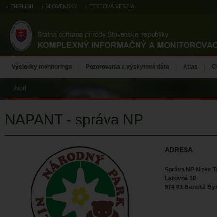
ENGLISH
SLOVENSKY
TEXTOVÁ VERZIA
Výsledky monitoringu
Pozorovania a výskytové dáta
Atlas
C
Úvod
NAPANT - správa NP
ADRESA
Správa NP Nízke T
Lazovná 10
974 01 Banská Bys