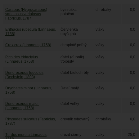
Carabus (Hygrocarabus)
bystruška
chrobáky
0,0
variolosus variolosus
potočná
Fabricius, 1787
Erithacus rubecula (Linnaeus,
Červienka
vtáky
0,0
1758)
obyčajná
Crex crex (Linnaeus, 1758)
chrapkáč poľný
vtáky
0,0
Picoides tridactylus
ďateľ (ďubník)
vtáky
0,0
(Linnaeus, 1758)
trojprstý
Dendrocopos leucotos
ďateľ bielochrbtý
vtáky
0,0
(Bechstein, 1803)
Dryobates minor (Linnaeus,
Ďateľ malý
vtáky
0,0
1758)
Dendrocopos major
ďateľ veľký
vtáky
0,0
(Linnaeus, 1758)
Rhysodes sulcatus (Fabricius,
drevník ryhovaný
chrobáky
0,0
1787)
Turdus merula Linnaeus,
drozd čierny
vtáky
25,0