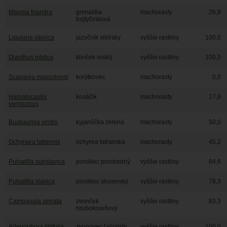
Mannia triandra
grimaldia
machorasty
26,9
trojtyčinková
Ligularia sibirica
jazyčník sibírsky
vyššie rastliny
100,0
Dianthus nitidus
klinček lesklý
vyššie rastliny
100,0
Scapania massolongi
korýtkovec
machorasty
0,0
Hamatocaulis
kosáčik
machorasty
17,9
vernicosus
Buxbaumia viridis
kyjanôčka zelená
machorasty
50,0
Ochyraea tatrensis
ochyrea tatranská
machorasty
45,2
Pulsatilla subslavica
poniklec prostredný
vyššie rastliny
84,6
Pulsatilla slavica
poniklec slovenský
vyššie rastliny
78,3
Campanula serrata
zvonček
vyššie rastliny
83,3
hrubokoreňový
Adenophora liliifolia
zvonovec ľaliolistý
vyššie rastliny
100,0