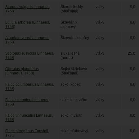
Sturnus vulgaris Linnaeus,
Škorec lesklý
vtáky
0,0
1758
(obyčajný)
Lullula arborea (Linnaeus,
Škovránik
vtáky
0,0
1758)
stromový
Alauda arvensis Linnaeus,
Škovránok poľný
vtáky
0,0
1758
Scolopax rusticola Linnaeus,
sluka lesná
vtáky
25,0
1758
(hôrna)
Garrulus glandarius
Sojka škriekavá
vtáky
0,0
(Linnaeus, 1758)
(obyčajná)
Falco columbarius Linnaeus,
sokol kobec
vtáky
0,0
1758
Falco subbuteo Linnaeus,
sokol lastovičiar
vtáky
0,0
1758
Falco tinnunculus Linnaeus,
sokol myšiar
vtáky
0,0
1758
Falco peregrinus Tunstall,
sokol sťahovavý
vtáky
0,0
1771