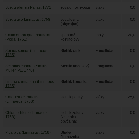
Strix uralensis Pallas, 1771
sova dlhochvostá
vtáky
0,0
Strix aluco Linnaeus, 1758
sova lesná
vtáky
0,0
(obyčajná)
Callimorpha quadripunctaria
spriadač
motýle
20,0
(Poda, 1761)
kostihojový
Spinus spinus (Linnaeus,
Stehlík čížik
Fringillidae
0,0
1785)
Acanthis cabaret (Statius
Stehlík hnedkavý
Fringillidae
0,0
Müller, PL, 1776)
Linaria cannabina (Linnaeus,
Stehlík konôpka
Fringillidae
0,0
1785)
Carduelis carduelis
stehlík pestrý
vtáky
25,0
(Linnaeus, 1758)
Chloris chloris (Linnaeus,
stehlík zelený
vtáky
0,0
1758)
(zelienka
obyčajná)
Pica pica (Linnaeus, 1758)
Straka
vtáky
0,0
čiernozobá