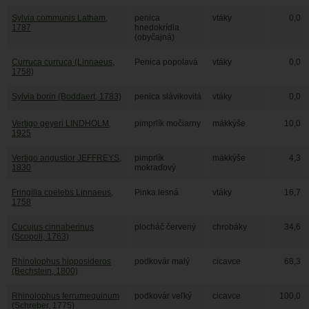
Sylvia communis Latham,
penica
vtáky
0,0
1787
hnedokrídla
(obyčajná)
Curruca curruca (Linnaeus,
Penica popolavá
vtáky
0,0
1758)
Sylvia borin (Boddaert, 1783)
penica slávikovitá
vtáky
0,0
Vertigo geyeri LINDHOLM,
pimprlík močiarny
mäkkýše
10,0
1925
Vertigo angustior JEFFREYS,
pimprlík
mäkkýše
4,3
1830
mokraďový
Fringilla coelebs Linnaeus,
Pinka lesná
vtáky
16,7
1758
Cucujus cinnaberinus
plocháč červený
chrobáky
34,6
(Scopoli, 1763)
Rhinolophus hipposideros
podkovár malý
cicavce
68,3
(Bechstein, 1800)
Rhinolophus ferrumequinum
podkovár veľký
cicavce
100,0
(Schreber, 1775)