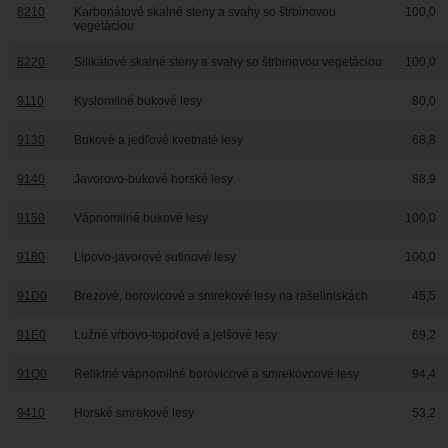
8210
Karbonátové skalné steny a svahy so štrbinovou
100,0
vegetáciou
8220
Silikátové skalné steny a svahy so štrbinovou vegetáciou
100,0
9110
Kyslomilné bukové lesy
80,0
9130
Bukové a jedľové kvetnaté lesy
68,8
9140
Javorovo-bukové horské lesy
88,9
9150
Vápnomilné bukové lesy
100,0
9180
Lipovo-javorové sutinové lesy
100,0
91D0
Brezové, borovicové a smrekové lesy na rašeliniskách
45,5
91E0
Lužné vŕbovo-topoľové a jelšové lesy
69,2
91Q0
Reliktné vápnomilné borovicové a smrekovcové lesy
94,4
9410
Horské smrekové lesy
53,2