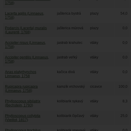
1758)
Lacerta agilis (Linnaeus,
jašterica bystrá
plazy
54,0
1758)
Podarcis (Lacerta) muralis
jašterica múrová
plazy
0,0
(Laurenti, 1768)
Accipiter nisus (Linnaeus,
jastrab krahulec
vtáky
0,0
1758)
Accipiter gentilis (Linnaeus,
jastrab veľký
vtáky
0,0
1758)
Anas platyrhynchos
kačica divá
vtáky
0,0
Linnaeus, 1758
Rupicapra rupicapra
kamzík vrchovský
cicavce
100,0
(Linnaeus, 1758)
Phylloscopus sibilatrix
kolibiarik sykavý
vtáky
8,3
(Bechstein, 1793)
Phylloscopus collybita
kolibiarik čipčavý
vtáky
25,0
(Vieillot, 1817)
Phylloscopus trochilus
kolibiarik spevavý
vtáky
0,0