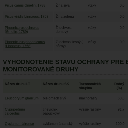
Picus canus Gmelin, 1788
Žlna sivá
vtáky
0,0
Picus viridis Linnaeus, 1758
Žlna zelená
vtáky
0,0
Phoenicurus ochruros
Žltochvost
vtáky
0,0
(Gmelin, 1789)
domový
Phoenicurus phoenicurus
Žltochvost lesný (
vtáky
0,0
(Linnaeus, 1758)
hôrny)
VYHODNOTENIE STAVU OCHRANY PRE 
MONITOROVANÉ DRUHY
Názov druhu LT
Názov druhu SK
Taxonomická
Dobrý
skupina
(%)
Leucobryum glaucum
bielomach sivý
machorasty
63,6
Cypripedium
črievičník
vyššie rastliny
91,7
calceolus
papučkový
Cyclamen fatrense
cyklámen fatranský
vyššie rastliny
100,0