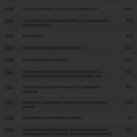
4030
Suché vresoviská v nížinách a pahorkatinách
100,0
4060
Vresoviská a spoločenstvá kríčkov v subalpínskom a
92,3
alpínskom stupni
4070
Kosodrevina
81,6
4080
Spoločenstvá subalpínskych krovín
100,0
5130
Porasty borievky obyčajnej
100,0
6110
Pionierske porasty na plytkých karbonátových a
66,7
bázických substrátoch zväzu Alysso-Sedion albi
6150
Alpínske trávinnobylinné porasty na silikátovom
93,2
substráte
6170
Alpínske a subalpínske vápnomilné travinnobylinné
75,8
porasty
6190
Dealpínske travinnobylinné porasty
0,0
6210
Suchomilné travinnobylinné a krovinové porasty na
63,4
vápnitom podloží (*dôležité stanovištia Orchideaceae)