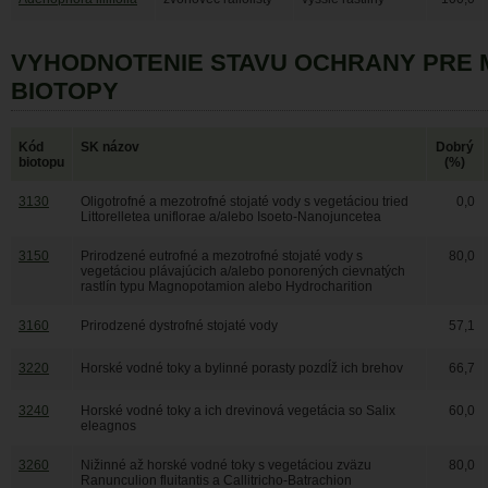
VYHODNOTENIE STAVU OCHRANY PRE
BIOTOPY
Kód
SK názov
Dobrý
biotopu
(%)
3130
Oligotrofné a mezotrofné stojaté vody s vegetáciou tried
0,0
Littorelletea uniflorae a/alebo Isoeto-Nanojuncetea
3150
Prirodzené eutrofné a mezotrofné stojaté vody s
80,0
vegetáciou plávajúcich a/alebo ponorených cievnatých
rastlín typu Magnopotamion alebo Hydrocharition
3160
Prirodzené dystrofné stojaté vody
57,1
3220
Horské vodné toky a bylinné porasty pozdĺž ich brehov
66,7
3240
Horské vodné toky a ich drevinová vegetácia so Salix
60,0
eleagnos
3260
Nižinné až horské vodné toky s vegetáciou zväzu
80,0
Ranunculion fluitantis a Callitricho-Batrachion