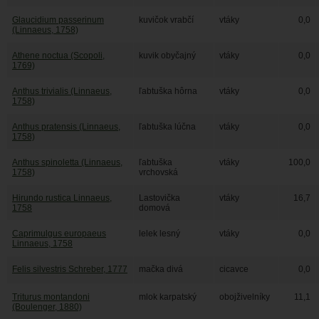
Glaucidium passerinum
kuvičok vrabčí
vtáky
0,0
(Linnaeus, 1758)
Athene noctua (Scopoli,
kuvik obyčajný
vtáky
0,0
1769)
Anthus trivialis (Linnaeus,
ľabtuška hôrna
vtáky
0,0
1758)
Anthus pratensis (Linnaeus,
ľabtuška lúčna
vtáky
0,0
1758)
Anthus spinoletta (Linnaeus,
ľabtuška
vtáky
100,0
1758)
vrchovská
Hirundo rustica Linnaeus,
Lastovička
vtáky
16,7
1758
domová
Caprimulgus europaeus
lelek lesný
vtáky
0,0
Linnaeus, 1758
Felis silvestris Schreber, 1777
mačka divá
cicavce
0,0
Triturus montandoni
mlok karpatský
obojživelníky
11,1
(Boulenger, 1880)