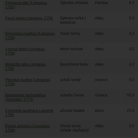
Periparus ater (Linnaeus,
Sýkorka uhliarka
Paridae
8,3
1785)
Parus major Linnaeus, 1758
Sýkorka veľká (
vtáky
8,3
bielolíca)
Dryocopus martius (Linnaeus,
Tesár čierny
vtáky
8,3
1758)
Lyrurus tetrix (Linnaeus,
tetrov hoľniak
vtáky
0,0
1758)
Motacilla alba Linnaeus,
trasochvost biely
vtáky
0,0
1758
Plecotus auritus (Linnaeus,
ucháč svetlý
cicavce
0,0
1758)
Barbastella barbastellus
uchaňa čierna
cicavce
50,0
(Schreber, 1774)
Coronella austriaca Laurenti,
užovka hladká
plazy
25,6
1768
Pernis apivorus (Linnaeus,
Včelár lesný
vtáky
0,0
1758)
(včelár obyčajný)