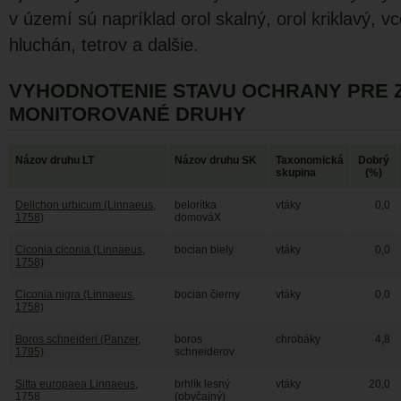
v území sú napríklad orol skalný, orol kriklavý, v
hluchán, tetrov a dalšie.
VYHODNOTENIE STAVU OCHRANY PRE 
MONITOROVANÉ DRUHY
Názov druhu LT
Názov druhu SK
Taxonomická
Dobrý
skupina
(%)
Delichon urbicum (Linnaeus,
belorítka
vtáky
0,0
1758)
domováX
Ciconia ciconia (Linnaeus,
bocian biely
vtáky
0,0
1758)
Ciconia nigra (Linnaeus,
bocian čierny
vtáky
0,0
1758)
Boros schneideri (Panzer,
boros
chrobáky
4,8
1795)
schneiderov
Sitta europaea Linnaeus,
brhlík lesný
vtáky
20,0
1758
(obyčajný)