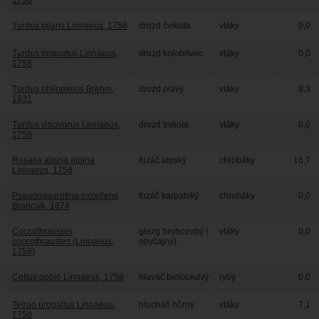
1758
Turdus pilaris Linnaeus, 1758
drozd čvíkota
vtáky
0,0
Turdus torquatus Linnaeus,
drozd kolohrivec
vtáky
0,0
1758
Turdus philomelos Brehm,
drozd plavý
vtáky
8,3
1831
Turdus viscivorus Linnaeus,
drozd trskota
vtáky
0,0
1758
Rosalia alpina alpina
fuzáč alpský
chrobáky
16,7
Linnaeus, 1758
Pseudogaurotina excellens
fuzáč karpatský
chrobáky
0,0
Brancsik, 1874
Coccothraustes
glezg hrubozobý (
vtáky
0,0
coccothraustes (Linnaeus,
obyčajný)
1758)
Cottus gobio Linnaeus, 1758
hlaváč bieloplutvý
ryby
0,0
Tetrao urogallus Linnaeus,
hlucháň hôrny
vtáky
7,1
1758