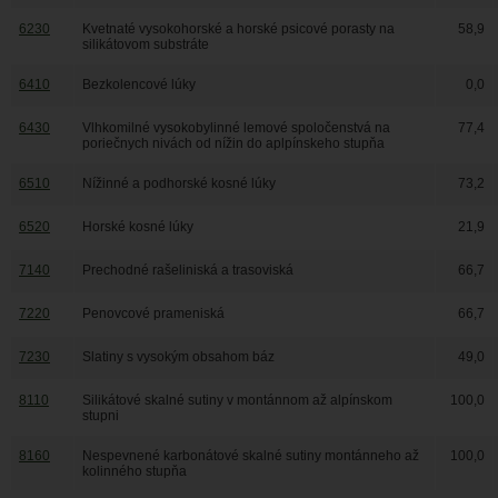
6230
Kvetnaté vysokohorské a horské psicové porasty na
58,9
silikátovom substráte
6410
Bezkolencové lúky
0,0
6430
Vlhkomilné vysokobylinné lemové spoločenstvá na
77,4
poriečnych nivách od nížin do aplpínskeho stupňa
6510
Nížinné a podhorské kosné lúky
73,2
6520
Horské kosné lúky
21,9
7140
Prechodné rašeliniská a trasoviská
66,7
7220
Penovcové prameniská
66,7
7230
Slatiny s vysokým obsahom báz
49,0
8110
Silikátové skalné sutiny v montánnom až alpínskom
100,0
stupni
8160
Nespevnené karbonátové skalné sutiny montánneho až
100,0
kolinného stupňa