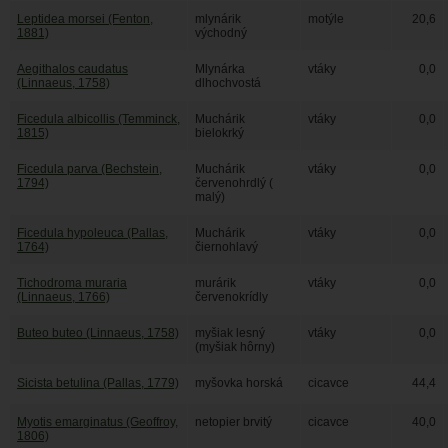
Leptidea morsei (Fenton,
mlynárik
motýle
20,6
1881)
východný
Aegithalos caudatus
Mlynárka
vtáky
0,0
(Linnaeus, 1758)
dlhochvostá
Ficedula albicollis (Temminck,
Muchárik
vtáky
0,0
1815)
bielokrký
Ficedula parva (Bechstein,
Muchárik
vtáky
0,0
1794)
červenohrdlý (
malý)
Ficedula hypoleuca (Pallas,
Muchárik
vtáky
0,0
1764)
čiernohlavý
Tichodroma muraria
murárik
vtáky
0,0
(Linnaeus, 1766)
červenokrídly
Buteo buteo (Linnaeus, 1758)
myšiak lesný
vtáky
0,0
(myšiak hôrny)
Sicista betulina (Pallas, 1779)
myšovka horská
cicavce
44,4
Myotis emarginatus (Geoffroy,
netopier brvitý
cicavce
40,0
1806)