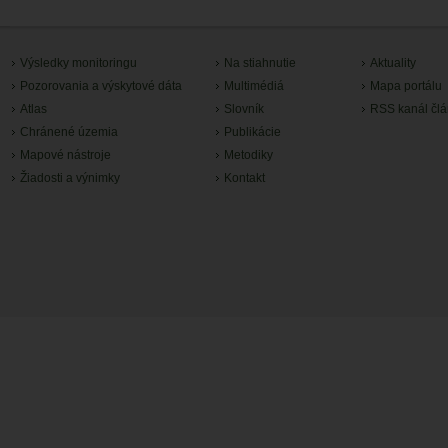
Výsledky monitoringu
Na stiahnutie
Aktuality
Pozorovania a výskytové dáta
Multimédiá
Mapa portálu
Atlas
Slovník
RSS kanál čl
Chránené územia
Publikácie
Mapové nástroje
Metodiky
Žiadosti a výnimky
Kontakt