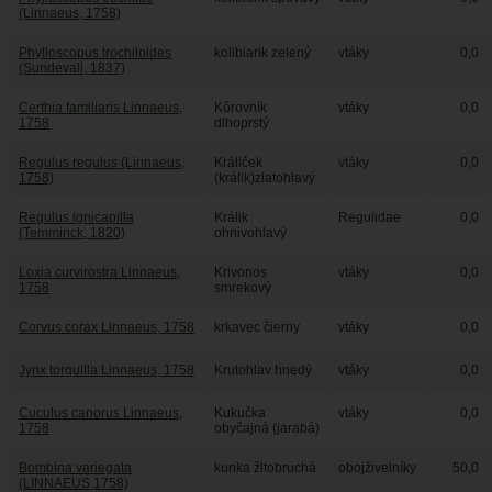
(Linnaeus, 1758)
Phylloscopus trochiloides
kolibiarik zelený
vtáky
0,0
(Sundevall, 1837)
Certhia familiaris Linnaeus,
Kôrovník
vtáky
0,0
1758
dlhoprstý
Regulus regulus (Linnaeus,
Králiček
vtáky
0,0
1758)
(králik)zlatohlavý
Regulus ignicapilla
Králik
Regulidae
0,0
(Temminck, 1820)
ohnivohlavý
Loxia curvirostra Linnaeus,
Krivonos
vtáky
0,0
1758
smrekový
Corvus corax Linnaeus, 1758
krkavec čierny
vtáky
0,0
Jynx torquilla Linnaeus, 1758
Krutohlav hnedý
vtáky
0,0
Cuculus canorus Linnaeus,
Kukučka
vtáky
0,0
1758
obyčajná (jarabá)
Bombina variegata
kunka žltobruchá
obojživelníky
50,0
(LINNAEUS,1758)