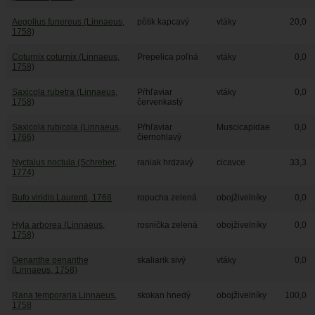
Aegolius funereus (Linnaeus,
pôtik kapcavý
vtáky
20,0
1758)
Coturnix coturnix (Linnaeus,
Prepelica poľná
vtáky
0,0
1758)
Saxicola rubetra (Linnaeus,
Pŕhľaviar
vtáky
0,0
1758)
červenkastý
Saxicola rubicola (Linnaeus,
Pŕhľaviar
Muscicapidae
0,0
1766)
čiernohlavý
Nyctalus noctula (Schreber,
raniak hrdzavý
cicavce
33,3
1774)
Bufo viridis Laurenti, 1768
ropucha zelená
obojživelníky
0,0
Hyla arborea (Linnaeus,
rosnička zelená
obojživelníky
0,0
1758)
Oenanthe oenanthe
skaliarik sivý
vtáky
0,0
(Linnaeus, 1758)
Rana temporaria Linnaeus,
skokan hnedý
obojživelníky
100,0
1758