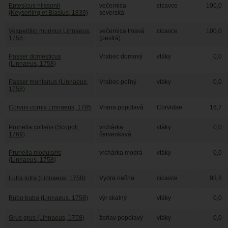
Eptesicus nilssonii
večernica
cicavce
100,0
(Keyserling et Blasius, 1839)
severská
Vespertilio murinus Linnaeus,
večernica tmavá
cicavce
100,0
1758
(pestrá)
Passer domesticus
Vrabec domový
vtáky
0,0
(Linnaeus, 1758)
Passer montanus (Linnaeus,
Vrabec poľný
vtáky
0,0
1758)
Corvus cornix Linnaeus, 1785
Vrana popolavá
Corvidae
16,7
Prunella collaris (Scopoli,
vrchárka
vtáky
0,0
1769)
červenkavá
Prunella modularis
vrchárka modrá
vtáky
0,0
(Linnaeus, 1758)
Lutra lutra (Linnaeus, 1758)
Vydra riečna
cicavce
93,8
Bubo bubo (Linnaeus, 1758)
výr skalný
vtáky
0,0
Grus grus (Linnaeus, 1758)
žeriav popolavý
vtáky
0,0