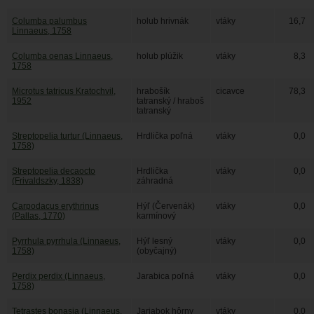
Columba palumbus
holub hrivnák
vtáky
16,7
Linnaeus, 1758
Columba oenas Linnaeus,
holub plúžik
vtáky
8,3
1758
Microtus tatricus Kratochvil,
hrabošík
cicavce
78,3
1952
tatranský / hraboš
tatranský
Streptopelia turtur (Linnaeus,
Hrdlička poľná
vtáky
0,0
1758)
Streptopelia decaocto
Hrdlička
vtáky
0,0
(Frivaldszky, 1838)
záhradná
Carpodacus erythrinus
Hýľ (Červenák)
vtáky
0,0
(Pallas, 1770)
karmínový
Pyrrhula pyrrhula (Linnaeus,
Hýľ lesný
vtáky
0,0
1758)
(obyčajný)
Perdix perdix (Linnaeus,
Jarabica poľná
vtáky
0,0
1758)
Tetrastes bonasia (Linnaeus,
Jariabok hôrny
vtáky
0,0