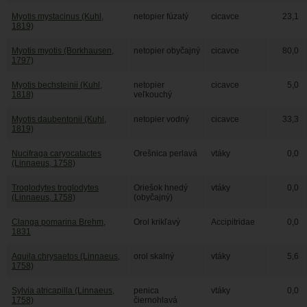
Myotis mystacinus (Kuhl,
netopier fúzatý
cicavce
23,1
1819)
Myotis myotis (Borkhausen,
netopier obyčajný
cicavce
80,0
1797)
Myotis bechsteinii (Kuhl,
netopier
cicavce
5,0
1818)
veľkouchý
Myotis daubentonii (Kuhl,
netopier vodný
cicavce
33,3
1819)
Nucifraga caryocatactes
Orešnica perlavá
vtáky
0,0
(Linnaeus, 1758)
Troglodytes troglodytes
Oriešok hnedý
vtáky
0,0
(Linnaeus, 1758)
(obyčajný)
Clanga pomarina Brehm,
Orol krikľavý
Accipitridae
0,0
1831
Aquila chrysaetos (Linnaeus,
orol skalný
vtáky
5,6
1758)
Sylvia atricapilla (Linnaeus,
penica
vtáky
0,0
1758)
čiernohlavá