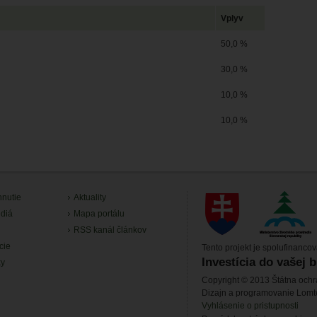
Vplyv
50,0 %
30,0 %
10,0 %
10,0 %
hnutie
Aktuality
diá
Mapa portálu
RSS kanál článkov
cie
Tento projekt je spolufinanco
Investícia do vašej 
ky
Copyright © 2013 Štátna ochr
Dizajn a programovanie Lom
Vyhlásenie o pristupnosti