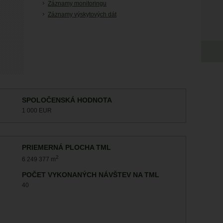
Záznamy monitoringu
Záznamy výskytových dát
SPOLOČENSKÁ HODNOTA
1 000 EUR
PRIEMERNÁ PLOCHA TML
2
6 249 377 m
POČET VYKONANÝCH NÁVŠTEV NA TML
40