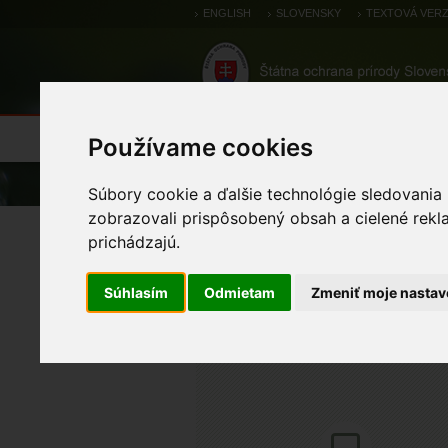
ENGLISH
SLOVENSKY
TEXTOVÁ VERZ
Výsledky monitoringu
Pozorovania a 
Používame cookies
Úvod
Atlas
Atlas živočíchov
Súbory cookie a ďalšie technológie sledovania
zobrazovali prispôsobený obsah a cielené rekl
Stehlík hnedkavý
prichádzajú.
Súhlasím
Odmietam
Zmeniť moje nastav