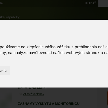
IA
HĽADAŤ
Na stiahnutie
Multi
výskytové dáta
Atlas
Chránené územia
Mapové nástroje
Žiad
 používame na zlepšenie vášho zážitku z prehliadania naš
amy, na analýzu návštevnosti našich webových stránok a na
ST
enia
Stehlík hnedkavý
Acanthis cabaret (Statius Müller, PL, 1776)
ÚZEMIA NA MAPE
Atlas živočíchov
ZÁZNAMY VÝSKYTU A MONITORINGU