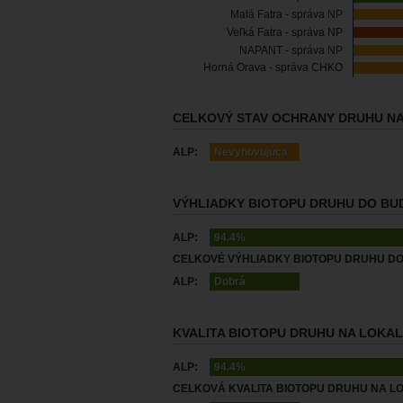
Malá Fatra - správa NP
Veľká Fatra - správa NP
NAPANT - správa NP
Horná Orava - správa CHKO
CELKOVÝ STAV OCHRANY DRUHU NA
ALP:
Nevyhovujúca
VÝHLIADKY BIOTOPU DRUHU DO BUD
ALP:
94.4%
CELKOVÉ VÝHLIADKY BIOTOPU DRUHU DO
ALP:
Dobrá
KVALITA BIOTOPU DRUHU NA LOKALI
ALP:
94.4%
CELKOVÁ KVALITA BIOTOPU DRUHU NA LO