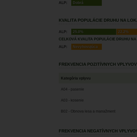
ALP:
Dobrá
KVALITA POPULÁCIE DRUHU NA LOKA
ALP:
25.0%
22.2%
CELKOVÁ KVALITA POPULÁCIE DRUHU NA 
ALP:
Nevyhovujúca
FREKVENCIA POZITÍVNYCH VPLYVOV
Kategória vplyvu
A04 - pasenie
A03 - kosenie
B02 - Obnova lesa a manažment
FREKVENCIA NEGATÍVNYCH VPLYVO