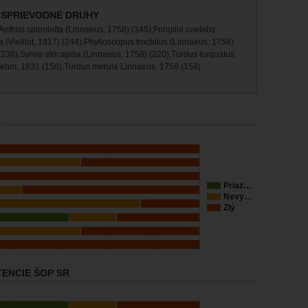
 SPRIEVODNÉ DRUHY
Anthus spinoletta (Linnaeus, 1758) (345),Fringilla coelebs
 (Vieillot, 1817) (244),Phylloscopus trochilus (Linnaeus, 1758)
238),Sylvia atricapilla (Linnaeus, 1758) (220),Turdus torquatus
rehm, 1831 (158),Turdus merula Linnaeus, 1758 (158)
Priaz…
Nevy…
Zlý
ENCIE ŠOP SR