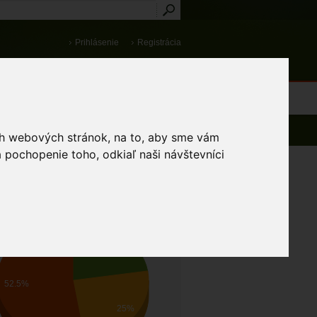
Prihlásenie
Registrácia
médiá
Slovník
Publikácie
Metodiky
Kontakt
osti a výnimky
ich webových stránok, na to, aby sme vám
 pochopenie toho, odkiaľ naši návštevníci
AV OCHRANY DRUHU
Priaznivý
Nevyhovujúci
Zlý
22.5%
52.5%
25%