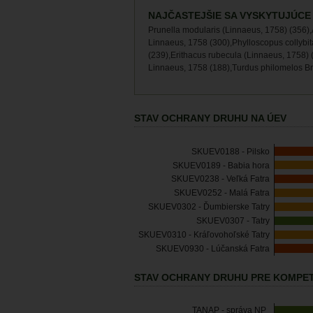
NAJČASTEJŠIE SA VYSKYTUJÚCE
Prunella modularis (Linnaeus, 1758) (356),
Linnaeus, 1758 (300),Phylloscopus collybita
(239),Erithacus rubecula (Linnaeus, 1758) (
Linnaeus, 1758 (188),Turdus philomelos B
STAV OCHRANY DRUHU NA ÚEV
SKUEV0188 - Pilsko
SKUEV0189 - Babia hora
SKUEV0238 - Veľká Fatra
SKUEV0252 - Malá Fatra
SKUEV0302 - Ďumbierske Tatry
SKUEV0307 - Tatry
SKUEV0310 - Kráľovohoľské Tatry
SKUEV0930 - Lúčanská Fatra
STAV OCHRANY DRUHU PRE KOMPET
TANAP - správa NP