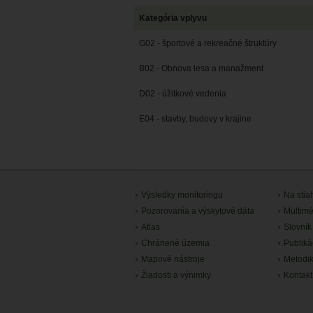
Kategória vplyvu
G02 - športové a rekreačné štruktúry
B02 - Obnova lesa a manažment
D02 - úžitkové vedenia
E04 - stavby, budovy v krajine
Výsledky monitoringu
Na stia
Pozorovania a výskytové dáta
Multimé
Atlas
Slovník
Chránené územia
Publiká
Mapové nástroje
Metodi
Žiadosti a výnimky
Kontakt