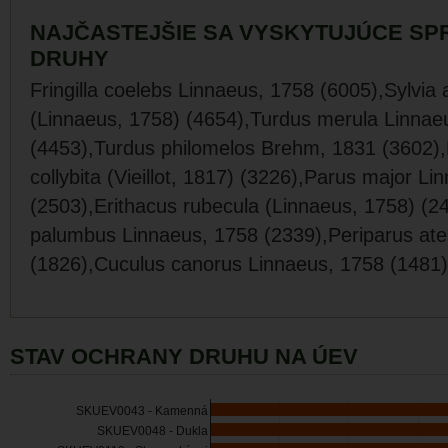
NAJČASTEJŠIE SA VYSKYTUJÚCE SP
DRUHY
Fringilla coelebs Linnaeus, 1758 (6005),Sylvia a
(Linnaeus, 1758) (4654),Turdus merula Linnae
(4453),Turdus philomelos Brehm, 1831 (3602),
collybita (Vieillot, 1817) (3226),Parus major L
(2503),Erithacus rubecula (Linnaeus, 1758) (
palumbus Linnaeus, 1758 (2339),Periparus ate
(1826),Cuculus canorus Linnaeus, 1758 (1481)
STAV OCHRANY DRUHU NA ÚEV
SKUEV0043 - Kamenná
SKUEV0048 - Dukla