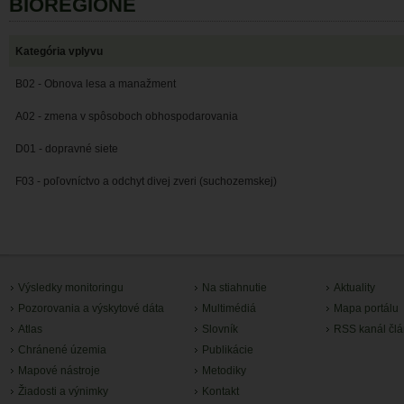
BIOREGIÓNE
Kategória vplyvu
B02 - Obnova lesa a manažment
A02 - zmena v spôsoboch obhospodarovania
D01 - dopravné siete
F03 - poľovníctvo a odchyt divej zveri (suchozemskej)
Výsledky monitoringu
Na stiahnutie
Aktuality
Pozorovania a výskytové dáta
Multimédiá
Mapa portálu
Atlas
Slovník
RSS kanál čl
Chránené územia
Publikácie
Mapové nástroje
Metodiky
Žiadosti a výnimky
Kontakt