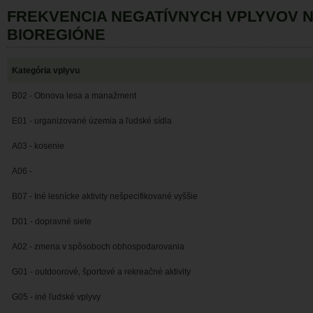
FREKVENCIA NEGATÍVNYCH VPLYVOV 
BIOREGIÓNE
Kategória vplyvu
B02 - Obnova lesa a manažment
E01 - urganizované územia a ľudské sídla
A03 - kosenie
A06 -
B07 - Iné lesnícke aktivity nešpecifikované vyššie
D01 - dopravné siete
A02 - zmena v spôsoboch obhospodarovania
G01 - outdoorové, športové a rekreačné aktivity
G05 - iné ľudské vplyvy