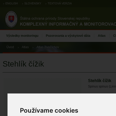
ENGLISH
SLOVENSKY
TEXTOVÁ VERZIA
Výsledky monitoringu
Pozorovania a výskytové dáta
Atlas
C
Úvod
Atlas
Atlas živočíchov
Stehlík čížik
Stehlík čížik
Spinus spinus (Lin
ÚZEMIA NA MA
Atlas živočícho
Používame cookies
ZÁZNAMY VÝSK