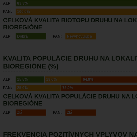
ALP:
83.3%
PAN:
100.0%
CELKOVÁ KVALITA BIOTOPU DRUHU NA LOK
BIOREGIÓNE
ALP:
Dobrá
PAN:
Nevyhovujúca
KVALITA POPULÁCIE DRUHU NA LOKALI
BIOREGIÓNE (%)
ALP:
15.5%
19.6%
64.9%
PAN:
25.0%
75.0%
CELKOVÁ KVALITA POPULÁCIE DRUHU NA L
BIOREGIÓNE
ALP:
Zlá
PAN:
Zlá
FREKVENCIA POZITÍVNYCH VPLYVOV N