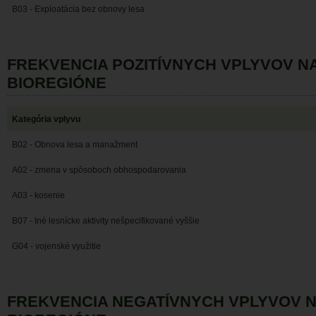
B03 - Exploatácia bez obnovy lesa
FREKVENCIA POZITÍVNYCH VPLYVOV 
BIOREGIÓNE
Kategória vplyvu
B02 - Obnova lesa a manažment
A02 - zmena v spôsoboch obhospodarovania
A03 - kosenie
B07 - Iné lesnícke aktivity nešpecifikované vyššie
G04 - vojenské využitie
FREKVENCIA NEGATÍVNYCH VPLYVOV 