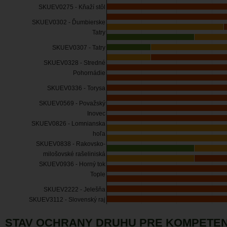
SKUEV0275 - Kňaží stôl
SKUEV0302 - Ďumbierske
Tatry
SKUEV0307 - Tatry
SKUEV0328 - Stredné
Pohornádie
SKUEV0336 - Torysa
SKUEV0569 - Považský
Inovec
SKUEV0826 - Lomnianska
hoľa
SKUEV0838 - Rakovsko-
milošovské rašeliniská
SKUEV0936 - Horný tok
Tople
SKUEV2222 - Jelešňa
SKUEV3112 - Slovenský raj
STAV OCHRANY DRUHU PRE KOMPETEN