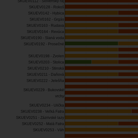
SKUEV0112 - Slovenský raj
SKUEV0128 - Rokoš
SKUEV0142 - Hybica
SKUEV0162 - Grgás
SKUEV0163 - Rudava
SKUEV0164 - Revúca
SKUEV0190 - Slaná voda
SKUEV0192 - Prosečné
SKUEV0198 - Zvolen
SKUEV0203 - Stolica
SKUEV0210 - Stinská
SKUEV0211 - Daňová
SKUEV0222 - Jelešňa
SKUEV0229 - Bukovské
vrchy
SKUEV0234 - Ulička
SKUEV0238 - Veľká Fatra
SKUEV0251 - Zázrivské lazy
SKUEV0252 - Malá Fatra
SKUEV0253 - Váh