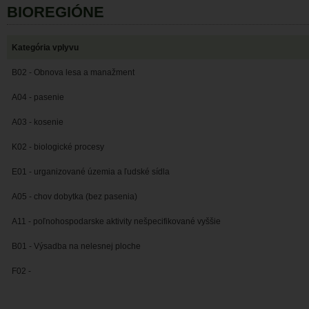
BIOREGIÓNE
Kategória vplyvu
B02 - Obnova lesa a manažment
A04 - pasenie
A03 - kosenie
K02 - biologické procesy
E01 - urganizované územia a ľudské sídla
A05 - chov dobytka (bez pasenia)
A11 - poľnohospodarske aktivity nešpecifikované vyššie
B01 - Výsadba na nelesnej ploche
F02 -