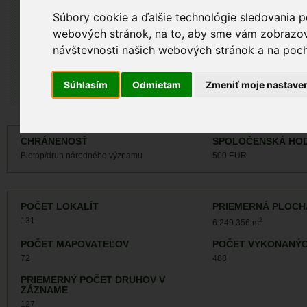
Záznamy monit
Súbory cookie a ďalšie technológie sledovania p
Záznamy výskyt
webových stránok, na to, aby sme vám zobrazova
návštevnosti našich webových stránok a na pocho
Súhlasím
Odmietam
Zmeniť moje nastave
CHRÁNENOSŤ
SPOLOČENSKÁ HO
Biotop/druh národného významu
500 EUR
POČET LOKALÍT
PRIEMERNÁ PLOCH
131
2
6 249 356 m
POČET MAPOVATEĽOV
POČET VYKONANÝC
72
488
PRIEMERNÝ POČET DRUHOV V
ZÁZNAME
127