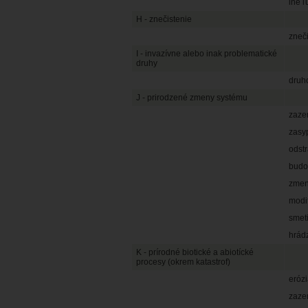
iné ľ
H - znečistenie
zneč
I - invazívne alebo inak problematické
druhy
druh
J - prirodzené zmeny systému
zaze
zasyp
odst
budo
zmen
modif
smet
hrád
K - prírodné biotické a abiotícké
procesy (okrem katastrof)
eróz
zaze