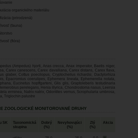
šovanie
ulácia organického materiálu
fizácia (prirodzená)
ivosť (fauna)
átorstvo
ivosť (flóra)
pedus (Ampedus) hjorti, Anas crecca, Anax imperator, Baetis niger,
ea, Carex canescens, Carex davalliana, Carex distans, Carex flava,
 glaber, Cottus poecilopus, Cryptocheilus richardsi, Dactylorhiza
pis, Epacromius coerulipes, Ephemera lineata, Ephemerella notata,
phana, Eucinetus hopffgarteni, Glis glis, Graptoleberis testudinaria
, Hemerobius perelegans, Henia illyrica, Chondrostoma nasus, Leersia
stela erminea, Natrix natrix, Odontites vernus, Scrophularia umbrosa,
, Triglochin palustre
RE ZOOLOGICKÉ MONITOROVANÉ DRUHY
u SK
Taxonomická
Dobrý
Nevyhovujúci
Zlý
Akcia
skupina
(%)
(%)
(%)