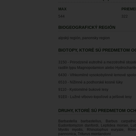
MAX
PRIEM
544
322
BIOGEOGRAFICKÝ REGIÓN
alpský región, panonsky region
BIOTOPY, KTORÉ SÚ PREDMETOM 
3150 - Prirodzené eutrofné a mezotrofné stoja
rastlín typu Magnopotamion alebo Hydrocharit
6430 - Vlhkomilné vysokobylinné lemové spolo
6510 - Nížinné a podhorské kosné lúky
9110 - Kyslomilné bukové lesy
91E0 - Lužné vŕbovo-topoľové a jelšové lesy
DRUHY, KTORÉ SÚ PREDMETOM OC
Barbastella barbastellus, Barbus carpath
Eudontomyzon danfordi, Leptidea morsei, Lutr
Myotis myotis, Rhinolophus euryale, Rhin
pannonica, Triturus montandoni