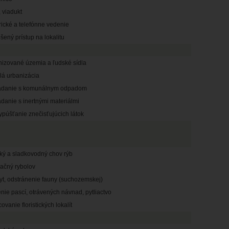
 viadukt
rické a telefónne vedenie
šený prístup na lokalitu
nizované územia a ľudské sídla
lá urbanizácia
adanie s komunálnym odpadom
danie s inertnými materiálmi
ypúšťanie znečisťujúcich látok
ký a sladkovodný chov rýb
eačný rybolov
yt, odstránenie fauny (suchozemskej)
nie pascí, otrávených návnad, pytliactvo
ovanie floristických lokalít