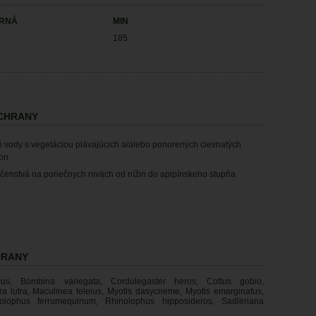
ERNÁ
MIN
185
OCHRANY
té vody s vegetáciou plávajúcich a/alebo ponorených cievnatých
ion
čenstvá na poriečnych nivách od nížin do aplpínskeho stupňa
HRANY
icus, Bombina variegata, Cordulegaster heros, Cottus gobio,
a lutra, Maculinea teleius, Myotis dasycneme, Myotis emarginatus,
olophus ferrumequinum, Rhinolophus hipposideros, Sadleriana