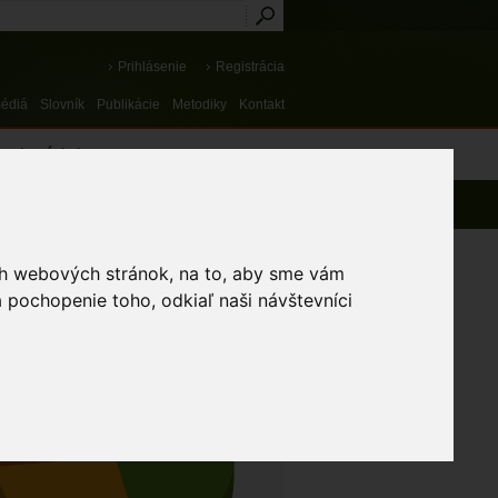
Prihlásenie
Registrácia
médiá
Slovník
Publikácie
Metodiky
Kontakt
osti a výnimky
ich webových stránok, na to, aby sme vám
EOBECNÁ ŠTATISTIKA
 pochopenie toho, odkiaľ naši návštevníci
VOČÍCHOV
Priaznivý
Nevyhovujúci
Zlý
26.7%
46.1%