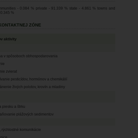
ommunities - 0.084 % private - 91.339 % state - 4.861 % towns and
- 0.345 %
O KONTAKTNEJ ZÓNE
v aktivity
a v spôsoboch obhospodarovania
nie
ie zvierat
vanie pesticídov, hormónov a chemikálií
ánenie živých polotov, krovín a mladiny
 piesku a štrku
raňovanie plážových sedimentov
, rýchlostné komunikácie
znice