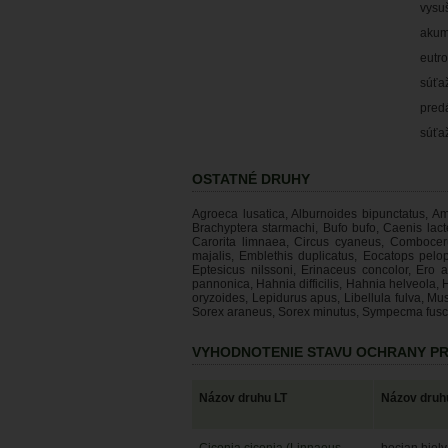
vysu
akum
eutro
súťaž
pred
súťaž
OSTATNÉ DRUHY
Agroeca lusatica, Alburnoides bipunctatus, Am
Brachyptera starmachi, Bufo bufo, Caenis lact
Carorita limnaea, Circus cyaneus, Combocerus
majalis, Emblethis duplicatus, Eocatops pelo
Eptesicus nilssoni, Erinaceus concolor, Ero a
pannonica, Hahnia difficilis, Hahnia helveola
oryzoides, Lepidurus apus, Libellula fulva, Mu
Sorex araneus, Sorex minutus, Sympecma fusca
VYHODNOTENIE STAVU OCHRANY P
Názov druhu LT
Názov druh