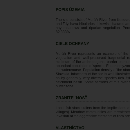
POPIS ÚZEMIA
The site consists of Muráň River from its sour
and Zdychava tributaries. Likewise featured ar
hay meadows and riparian vegetation. Perc
82.333%
CIELE OCHRANY
Muráň River represents an example of the u
vegetation and well-preserved fragmental re
minimum of the anthropogenic barrier elements
abundant population of species Eudontomyzon 
the watercourse. Population density of the afor
Slovakia. Intactness of the site is well illustr
as by generally very diverse species rich fis
catchment basin. Some sections of this river 
buffer zone.
ZRANITEĽNOSŤ
Local fish stock suffers from the implications
villages). Meadow communities are threatened 
invasion of the aggressive elements of flora are 
VLASTNÍCTVO