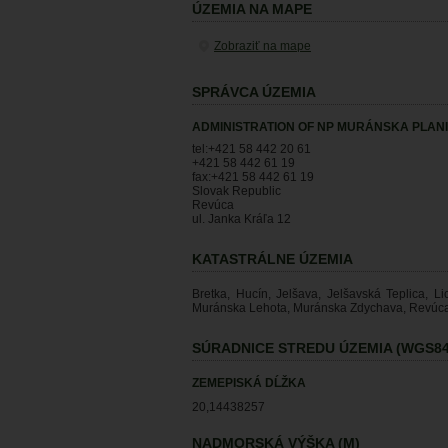
ÚZEMIA NA MAPE
Zobraziť na mape
SPRÁVCA ÚZEMIA
ADMINISTRATION OF NP MURÁNSKA PLAN
tel:+421 58 442 20 61
+421 58 442 61 19
fax:+421 58 442 61 19
Slovak Republic
Revúca
ul. Janka Kráľa 12
KATASTRÁLNE ÚZEMIA
Bretka, Hucín, Jelšava, Jelšavská Teplica, 
Muránska Lehota, Muránska Zdychava, Revúca,
SÚRADNICE STREDU ÚZEMIA (WGS84
ZEMEPISKÁ DĹŽKA
20,14438257
NADMORSKÁ VÝŠKA (M)