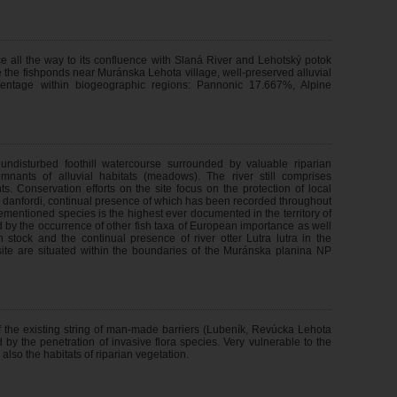
ce all the way to its confluence with Slaná River and Lehotský potok
e the fishponds near Muránska Lehota village, well-preserved alluvial
entage within biogeographic regions: Pannonic 17.667%, Alpine
ndisturbed foothill watercourse surrounded by valuable riparian
mnants of alluvial habitats (meadows). The river still comprises
. Conservation efforts on the site focus on the protection of local
danfordi, continual presence of which has been recorded throughout
ementioned species is the highest ever documented in the territory of
ated by the occurrence of other fish taxa of European importance as well
h stock and the continual presence of river otter Lutra lutra in the
site are situated within the boundaries of the Muránska planina NP
 of the existing string of man-made barriers (Lubeník, Revúcka Lehota
by the penetration of invasive flora species. Very vulnerable to the
also the habitats of riparian vegetation.