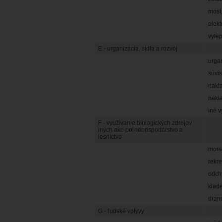
most,
elekt
vylep
E - urganizácia, sídla a rozvoj
urga
súvis
nakl
nakla
iné v
F - využívanie biologických zdrojov
iných ako poľnohospodárstvo a
lesníctvo
mors
rekr
odch
klade
dranc
G - ľudské vplyvy