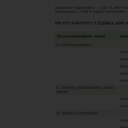
agricultural organizations - 1.285 % other c
municipalities - 2.086 % urbarial communities 
VPLYVY A AKTIVITY V ÚZEMÍ A JEH
Vyssia kategoria(kod - nazov)
Nazo
A - poľnohospodárstvo
zmen
kose
kŕmen
použí
odstr
C - baníctvo, ťažba materiálu, výroba
energie
ťažba
odst
D - doprava a komunikácie
cesty
žele