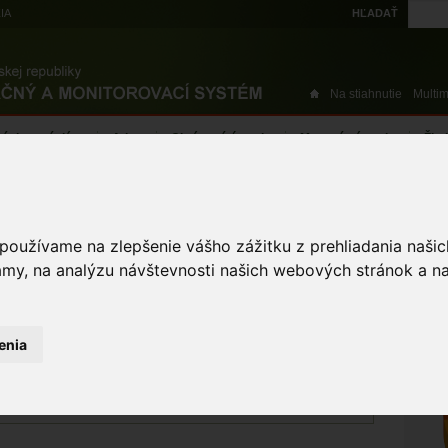
IA
HĽADAŤ
Na stiahnutie
Multi
výskytové dáta
Atlas
Chránené územia
Mapové nástroje
Žiad
sieť chránených území
Územia európskeho významu
 používame na zlepšenie vášho zážitku z prehliadania naš
VŠ
amy, na analýzu návštevnosti našich webových stránok a na
ŽI
VÝMERA ÚZEMIA
enia
393,332
ha
DÁTUM AKTUALIZÁCIE
18.10.2017