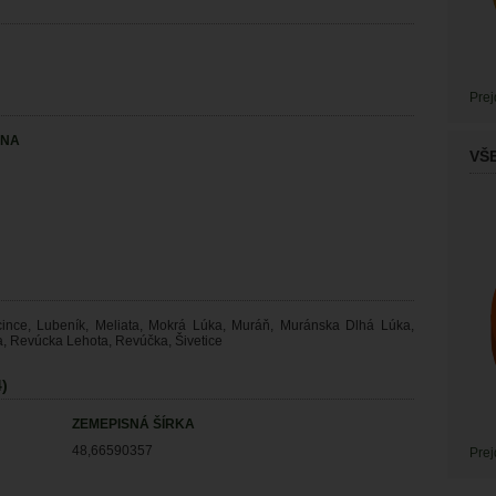
Prej
INA
VŠ
Licince, Lubeník, Meliata, Mokrá Lúka, Muráň, Muránska Dlhá Lúka,
 Revúcka Lehota, Revúčka, Šivetice
)
ZEMEPISNÁ ŠÍRKA
48,66590357
Prej