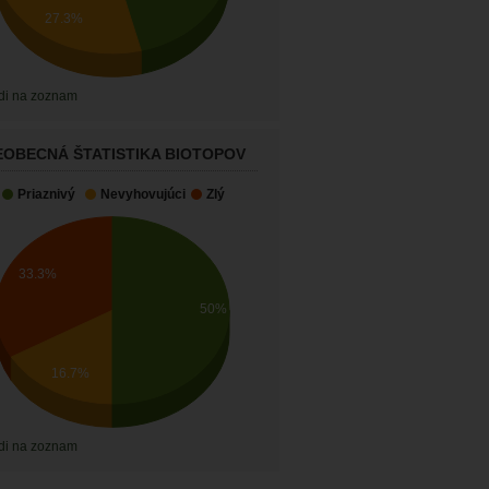
27.3%
di na zoznam
EOBECNÁ ŠTATISTIKA BIOTOPOV
Priaznivý
Nevyhovujúci
Zlý
33.3%
50%
16.7%
di na zoznam