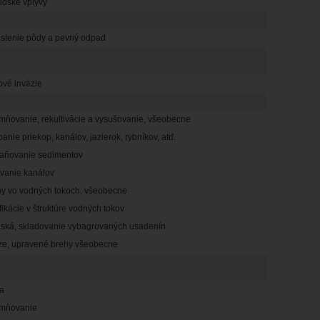
udské vplyvy
istenie pôdy a pevný odpad
ové invázie
mňovanie, rekultivácie a vysušovanie, všeobecne
anie priekop, kanálov, jazierok, rybníkov, atď.
raňovanie sedimentov
vanie kanálov
y vo vodných tokoch, všeobecne
ikácie v štruktúre vodných tokov
iská, skladovanie vybagrovaných usadenín
ze, upravené brehy všeobecne
ia
mňovanie