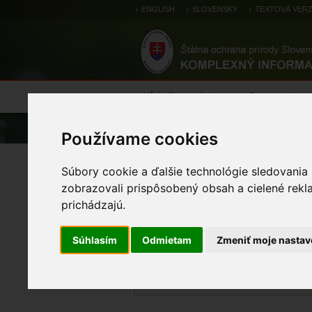
ENGLISH
SLOVENSKY
TEXTOVÁ VERZ
Výsledky monitoringu
Pozorovania a 
Úvod
Chránené územia
Európska 
Používame cookies
Alúvium Muráňa
Súbory cookie a ďalšie technológie sledovania
zobrazovali prispôsobený obsah a cielené rekl
prichádzajú.
KÓD ÚZEMIA
Súhlasím
Odmietam
Zmeniť moje nastav
SKUEV0285
DÁTUM NÁVRHU
01.04.2004