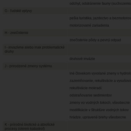
odchyt, odstránenie fauny (suchozems
G - ľudské vplyvy
pešia turistika, jazdectvo a bezmotoro
motorizované zariadenia
H - znečistenie
znečistenie pôdy a pevný odpad
I - invazívne alebo inak problematické
druhy
druhové invázie
J - prirodzené zmeny systému
iné človekom vyvolané zneny v hydro
zazemňovanie, rekultivácie a vysušov
rekultivácie mokradí
odstraňovanie sedimentov
zmeny vo vodných tokoch, všeobecne
modifikácie v štruktúre vodných tokov
hrádze, upravené brehy všeobecne
K - prírodné biotické a abiotícké
procesy (okrem katastrof)