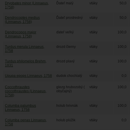
Dryobates minor (Linnaeus,
Ďateľ malý
vtáky
50,0
1758)
Dendrocoptes medius
Ďateľ prostredný
vtáky
50,0
(Linnaeus, 1758)
Dendrocopos major
ďateľ veľký
vtáky
100,0
(Linnaeus, 1758)
Turdus merula Linnaeus,
drozd čierny
vtáky
100,0
1758
Turdus philomelos Brehm,
drozd plavý
vtáky
100,0
1831
Upupa epops Linnaeus, 1758
dudok chochlatý
vtáky
0,0
Coccothraustes
glezg hrubozobý (
vtáky
100,0
coccothraustes (Linnaeus,
obyčajný)
1758)
Columba palumbus
holub hrivnák
vtáky
100,0
Linnaeus, 1758
Columba oenas Linnaeus,
holub plúžik
vtáky
0,0
1758