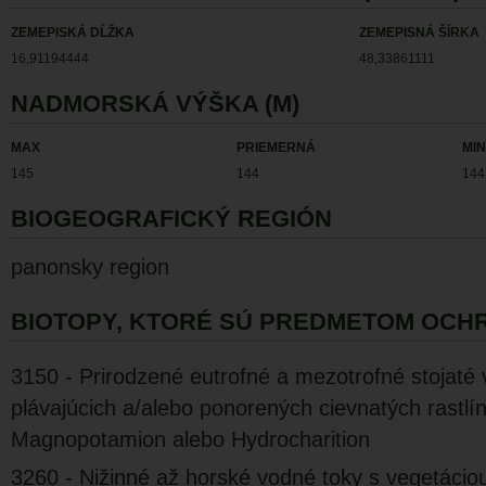
ZEMEPISKÁ DĹŽKA
ZEMEPISNÁ ŠÍRKA
16,91194444
48,33861111
NADMORSKÁ VÝŠKA (M)
MAX
PRIEMERNÁ
MIN
145
144
144
BIOGEOGRAFICKÝ REGIÓN
panonsky region
BIOTOPY, KTORÉ SÚ PREDMETOM OCH
3150 - Prirodzené eutrofné a mezotrofné stojaté
plávajúcich a/alebo ponorených cievnatých rastlí
Magnopotamion alebo Hydrocharition
3260 - Nižinné až horské vodné toky s vegetácio