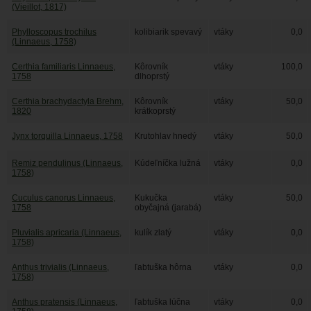
(Vieillot, 1817)
Phylloscopus trochilus
kolibiarik spevavý
vtáky
0,0
(Linnaeus, 1758)
Certhia familiaris Linnaeus,
Kôrovník
vtáky
100,0
1758
dlhoprstý
Certhia brachydactyla Brehm,
Kôrovník
vtáky
50,0
1820
krátkoprstý
Jynx torquilla Linnaeus, 1758
Krutohlav hnedý
vtáky
50,0
Remiz pendulinus (Linnaeus,
Kúdeľníčka lužná
vtáky
0,0
1758)
Cuculus canorus Linnaeus,
Kukučka
vtáky
50,0
1758
obyčajná (jarabá)
Pluvialis apricaria (Linnaeus,
kulík zlatý
vtáky
0,0
1758)
Anthus trivialis (Linnaeus,
ľabtuška hôrna
vtáky
0,0
1758)
Anthus pratensis (Linnaeus,
ľabtuška lúčna
vtáky
0,0