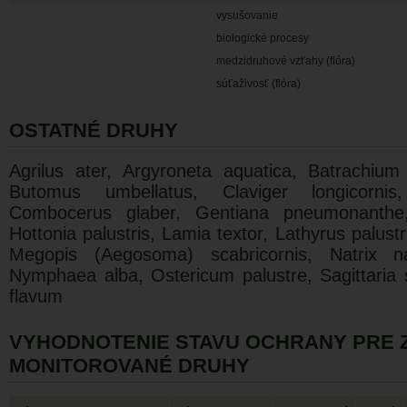
vysušovanie
biologické procesy
medzidruhové vzťahy (flóra)
súťaživosť (flóra)
OSTATNÉ DRUHY
Agrilus ater, Argyroneta aquatica, Batrachium
Butomus umbellatus, Claviger longicorni
Combocerus glaber, Gentiana pneumonanthe, G
Hottonia palustris, Lamia textor, Lathyrus palus
Megopis (Aegosoma) scabricornis, Natrix na
Nymphaea alba, Ostericum palustre, Sagittaria sa
flavum
VYHODNOTENIE STAVU OCHRANY PRE 
MONITOROVANÉ DRUHY