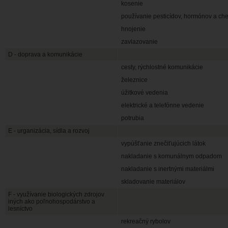
kosenie
používanie pesticídov, hormónov a che
hnojenie
zavlazovanie
D - doprava a komunikácie
cesty, rýchlostné komunikácie
železnice
úžitkové vedenia
elektrické a telefónne vedenie
potrubia
E - urganizácia, sídla a rozvoj
vypúšťanie znečiťujúcich látok
nakladanie s komunálnym odpadom
nakladanie s inertnými materiálmi
skladovanie materiálov
F - využívanie biologických zdrojov
iných ako poľnohospodárstvo a
lesníctvo
rekreačný rybolov