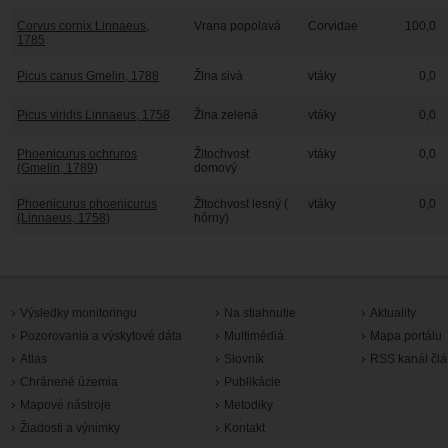
Corvus cornix Linnaeus,
Vrana popolavá
Corvidae
100,0
1785
Picus canus Gmelin, 1788
Žlna sivá
vtáky
0,0
Picus viridis Linnaeus, 1758
Žlna zelená
vtáky
0,0
Phoenicurus ochruros
Žltochvost
vtáky
0,0
(Gmelin, 1789)
domový
Phoenicurus phoenicurus
Žltochvost lesný (
vtáky
0,0
(Linnaeus, 1758)
hôrny)
Výsledky monitoringu
Na stiahnutie
Aktuality
Pozorovania a výskytové dáta
Multimédiá
Mapa portálu
Atlas
Slovník
RSS kanál čl
Chránené územia
Publikácie
Mapové nástroje
Metodiky
Žiadosti a výnimky
Kontakt