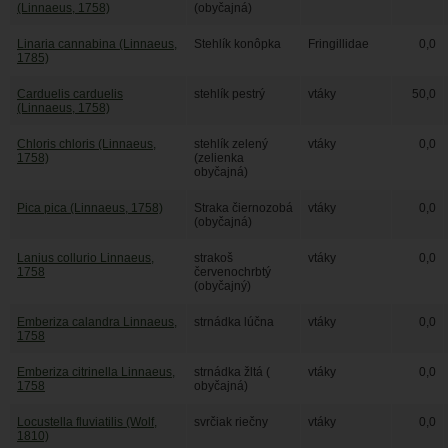
(Linnaeus, 1758)
(obyčajná)
Linaria cannabina (Linnaeus,
Stehlík konôpka
Fringillidae
0,0
1785)
Carduelis carduelis
stehlík pestrý
vtáky
50,0
(Linnaeus, 1758)
Chloris chloris (Linnaeus,
stehlík zelený
vtáky
0,0
1758)
(zelienka
obyčajná)
Pica pica (Linnaeus, 1758)
Straka čiernozobá
vtáky
0,0
(obyčajná)
Lanius collurio Linnaeus,
strakoš
vtáky
0,0
1758
červenochrbtý
(obyčajný)
Emberiza calandra Linnaeus,
strnádka lúčna
vtáky
0,0
1758
Emberiza citrinella Linnaeus,
strnádka žltá (
vtáky
0,0
1758
obyčajná)
Locustella fluviatilis (Wolf,
svrčiak riečny
vtáky
0,0
1810)