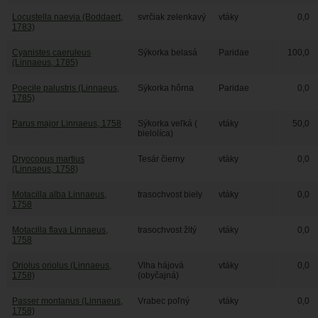
Locustella naevia (Boddaert,
svrčiak zelenkavý
vtáky
0,0
1783)
Cyanistes caeruleus
Sýkorka belasá
Paridae
100,0
(Linnaeus, 1785)
Poecile palustris (Linnaeus,
Sýkorka hôrna
Paridae
0,0
1785)
Parus major Linnaeus, 1758
Sýkorka veľká (
vtáky
50,0
bielolíca)
Dryocopus martius
Tesár čierny
vtáky
0,0
(Linnaeus, 1758)
Motacilla alba Linnaeus,
trasochvost biely
vtáky
0,0
1758
Motacilla flava Linnaeus,
trasochvost žltý
vtáky
0,0
1758
Oriolus oriolus (Linnaeus,
Vlha hájová
vtáky
0,0
1758)
(obyčajná)
Passer montanus (Linnaeus,
Vrabec poľný
vtáky
0,0
1758)