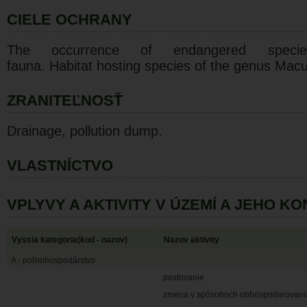
CIELE OCHRANY
The occurrence of endangered speci
fauna. Habitat hosting species of the genus Macu
ZRANITEĽNOSŤ
Drainage, pollution dump.
VLASTNÍCTVO
VPLYVY A AKTIVITY V ÚZEMÍ A JEHO K
Vyssia kategoria(kod - nazov)
Nazov aktivity
A - poľnohospodárstvo
pestovanie
zmena v spôsoboch obhospodarovani