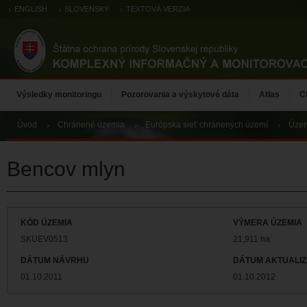
ENGLISH
SLOVENSKY
TEXTOVÁ VERZIA
Výsledky monitoringu
Pozorovania a výskytové dáta
Atlas
C
Úvod
Chránené územia
Európska sieť chránených území
Územ
Bencov mlyn
KÓD ÚZEMIA
VÝMERA ÚZEMIA
SKUEV0513
21,911
ha
DÁTUM NÁVRHU
DÁTUM AKTUALIZ
01.10.2011
01.10.2012