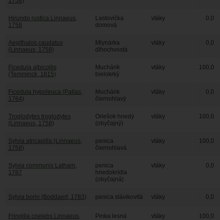
1758)
Hirundo rustica Linnaeus,
Lastovička
vtáky
0,0
1758
domová
Aegithalos caudatus
Mlynárka
vtáky
0,0
(Linnaeus, 1758)
dlhochvostá
Ficedula albicollis
Muchárik
vtáky
100,0
(Temminck, 1815)
bielokrký
Ficedula hypoleuca (Pallas,
Muchárik
vtáky
0,0
1764)
čiernohlavý
Troglodytes troglodytes
Oriešok hnedý
vtáky
100,0
(Linnaeus, 1758)
(obyčajný)
Sylvia atricapilla (Linnaeus,
penica
vtáky
100,0
1758)
čiernohlavá
Sylvia communis Latham,
penica
vtáky
0,0
1787
hnedokrídla
(obyčajná)
Sylvia borin (Boddaert, 1783)
penica slávikovitá
vtáky
0,0
Fringilla coelebs Linnaeus,
Pinka lesná
vtáky
100,0