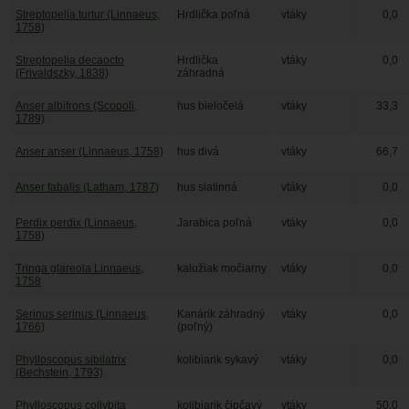
Streptopelia turtur (Linnaeus,
Hrdlička poľná
vtáky
0,0
1758)
Streptopelia decaocto
Hrdlička
vtáky
0,0
(Frivaldszky, 1838)
záhradná
Anser albifrons (Scopoli,
hus bieločelá
vtáky
33,3
1789)
Anser anser (Linnaeus, 1758)
hus divá
vtáky
66,7
Anser fabalis (Latham, 1787)
hus siatinná
vtáky
0,0
Perdix perdix (Linnaeus,
Jarabica poľná
vtáky
0,0
1758)
Tringa glareola Linnaeus,
kalužiak močiarny
vtáky
0,0
1758
Serinus serinus (Linnaeus,
Kanárik záhradný
vtáky
0,0
1766)
(poľný)
Phylloscopus sibilatrix
kolibiarik sykavý
vtáky
0,0
(Bechstein, 1793)
Phylloscopus collybita
kolibiarik čipčavý
vtáky
50,0