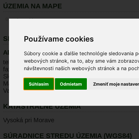
ÚZEMIA NA MAPE
Zobraziť na mape
Používame cookies
SPRÁVCA ÚZEMIA
ADMINISTRATION OF PLA ZÁHORIE
Súbory cookie a ďalšie technológie sledovania p
webových stránok, na to, aby sme vám zobrazova
tel:+421 34 772 27 35
návštevnosti našich webových stránok a na pocho
fax:+421 34 772 27 35
Slovak Republic
Malacky
Súhlasím
Odmietam
Zmeniť moje nastave
Vajanského ul. 17
KATASTRÁLNE ÚZEMIA
Vysoká pri Morave
SÚRADNICE STREDU ÚZEMIA (WGS84)