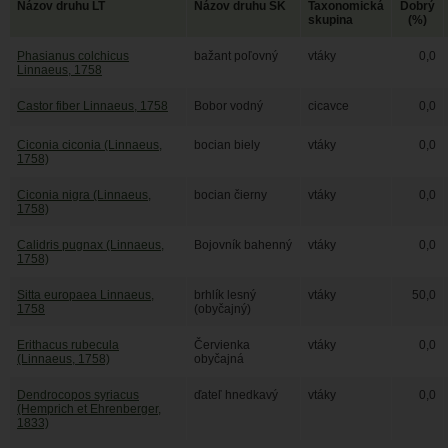
Názov druhu LT
Názov druhu SK
Taxonomická
Dobrý
skupina
(%)
Phasianus colchicus
bažant poľovný
vtáky
0,0
Linnaeus, 1758
Castor fiber Linnaeus, 1758
Bobor vodný
cicavce
0,0
Ciconia ciconia (Linnaeus,
bocian biely
vtáky
0,0
1758)
Ciconia nigra (Linnaeus,
bocian čierny
vtáky
0,0
1758)
Calidris pugnax (Linnaeus,
Bojovník bahenný
vtáky
0,0
1758)
Sitta europaea Linnaeus,
brhlík lesný
vtáky
50,0
1758
(obyčajný)
Erithacus rubecula
Červienka
vtáky
0,0
(Linnaeus, 1758)
obyčajná
Dendrocopos syriacus
ďateľ hnedkavý
vtáky
0,0
(Hemprich et Ehrenberger,
1833)