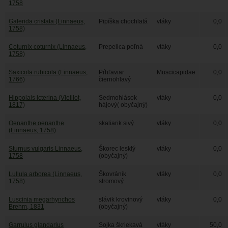
1758
Galerida cristata (Linnaeus,
Pipíška chochlatá
vtáky
0,0
1758)
Coturnix coturnix (Linnaeus,
Prepelica poľná
vtáky
0,0
1758)
Saxicola rubicola (Linnaeus,
Pŕhľaviar
Muscicapidae
0,0
1766)
čiernohlavý
Hippolais icterina (Vieillot,
Sedmohlások
vtáky
0,0
1817)
hájový( obyčajný)
Oenanthe oenanthe
skaliarik sivý
vtáky
0,0
(Linnaeus, 1758)
Sturnus vulgaris Linnaeus,
Škorec lesklý
vtáky
0,0
1758
(obyčajný)
Lullula arborea (Linnaeus,
Škovránik
vtáky
0,0
1758)
stromový
Luscinia megarhynchos
slávik krovinový
vtáky
0,0
Brehm, 1831
(obyčajný)
Garrulus glandarius
Sojka škriekavá
vtáky
50,0