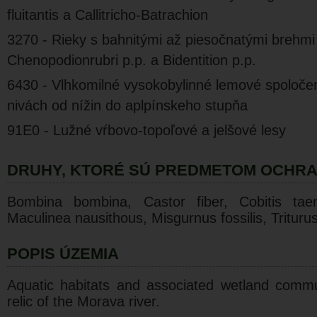
fluitantis a Callitricho-Batrachion
3270 - Rieky s bahnitými až piesočnatými brehmi
Chenopodionrubri p.p. a Bidentition p.p.
6430 - Vlhkomilné vysokobylinné lemové spoloče
nivách od nížin do aplpínskeho stupňa
91E0 - Lužné vŕbovo-topoľové a jelšové lesy
DRUHY, KTORÉ SÚ PREDMETOM OCHR
Bombina bombina, Castor fiber, Cobitis taen
Maculinea nausithous, Misgurnus fossilis, Trituru
POPIS ÚZEMIA
Aquatic habitats and associated wetland commu
relic of the Morava river.