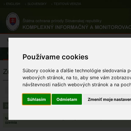
ENGLISH
SLOVENSKY
TEXTOVÁ VERZIA
Výsledky monitoringu
Pozorovania a výskytové dáta
Atlas
C
Úvod
Chránené územia
Európska sieť chránených území
Chrá
Používame cookies
Zoznam chránených vtáčích území
Súbory cookie a ďalšie technológie sledovania p
webových stránok, na to, aby sme vám zobrazova
návštevnosti našich webových stránok a na pocho
ZRUŠIŤ
Súhlasím
Odmietam
Zmeniť moje nastave
Názov chráneného
Kód lokality
Výmera CHÚ
Správca územia
územia