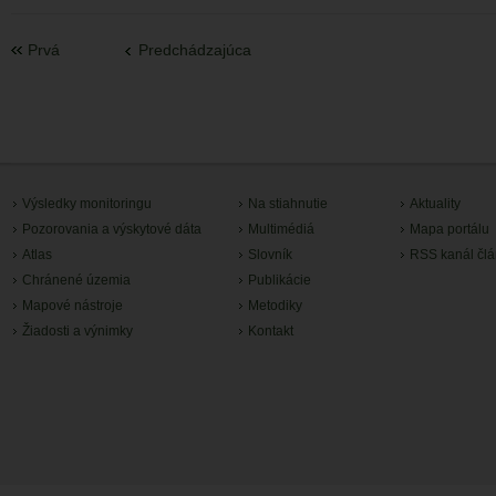
Prvá
Predchádzajúca
Výsledky monitoringu
Na stiahnutie
Aktuality
Pozorovania a výskytové dáta
Multimédiá
Mapa portálu
Atlas
Slovník
RSS kanál čl
Chránené územia
Publikácie
Mapové nástroje
Metodiky
Žiadosti a výnimky
Kontakt