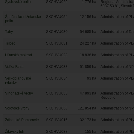
Sysľovské polia
SKCHVU029
1 776
ha
Regional Administrat
5937 53 81, Slovak 
Špačinsko-nižnianske
SKCHVU054
12 156
ha
Administration of PL
polia
Tatry
SKCHVU030
54 685
ha
Administration of Ta
Tribeč
SKCHVU031
24 227
ha
Administration of PL
Úľanská mokraď
SKCHVU023
18 838
ha
Administration of PL
Veľká Fatra
SKCHVU033
51 859
ha
Administration of NP
Veľkoblahovské
SKCHVU034
93
ha
Administration of PL
rybníky
Vihorlatské vrchy
SKCHVU035
47 893
ha
Administration of PL
Republic
Volovské vrchy
SKCHVU036
121 854
ha
Administration of NP
Záhorské Pomoravie
SKCHVU016
32 173
ha
Administration of PL
Žitavský luh
SKCHVU038
155
ha
Administration of PL