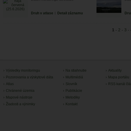
Druh v atlase
|
Detail záznamu
Dru
1
-
2
-
3
-
Výsledky monitoringu
Na stiahnutie
Aktuality
Pozorovania a výskytové dáta
Multimédiá
Mapa portálu
Atlas
Slovník
RSS kanál čl
Chránené územia
Publikácie
Mapové nástroje
Metodiky
Žiadosti a výnimky
Kontakt