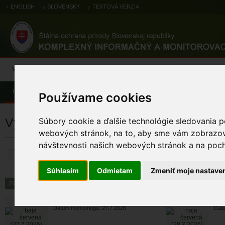
ENGLISH
SLOVENSKY
TEXTOVÁ VERZIA
Výsledky monitoringu
Pozorovania a výskytové dáta
Atlas
C
Úvod
Používame cookies
Výsledky monitoringu
Súbory cookie a ďalšie technológie sledovania p
webových stránok, na to, aby sme vám zobrazova
návštevnosti našich webových stránok a na pocho
ZRUŠIŤ
Súhlasím
Odmietam
Zmeniť moje nastave
haja červená
haj
Dátum monitoringu: 27.7.2026
Dátu