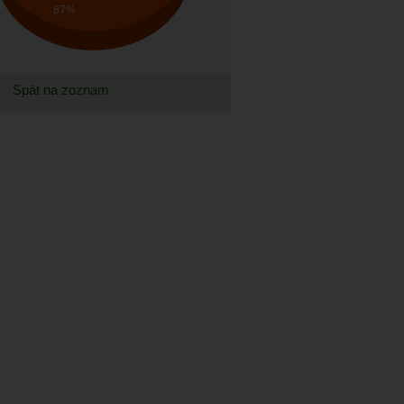
87%
Spät na zoznam