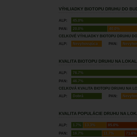
VÝHLIADKY BIOTOPU DRUHU DO BUD
ALP:
45.0%
PAN:
20.0%
40.0%
CELKOVÉ VÝHLIADKY BIOTOPU DRUHU DO
ALP:
Nevyhovujúca
PAN:
Nevyho
KVALITA BIOTOPU DRUHU NA LOKALI
ALP:
76.7%
PAN:
46.7%
CELKOVÁ KVALITA BIOTOPU DRUHU NA LO
ALP:
Dobrá
PAN:
Nevyho
KVALITA POPULÁCIE DRUHU NA LOKA
ALP:
1.7%
13.3%
85.0%
PAN:
16.7%
11.7%
71.6%