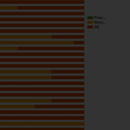
Priaz…
Nevy…
Zlý