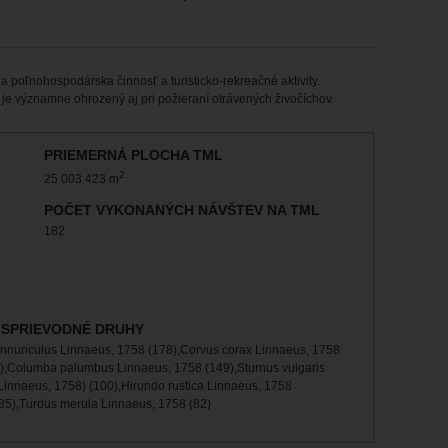
poľnohospodárska činnosť a turisticko-rekreačné aktivity.
, je významne ohrozený aj pri požieraní otrávených živočíchov.
PRIEMERNÁ PLOCHA TML
2
25 003 423 m
POČET VYKONANÝCH NÁVŠTEV NA TML
182
 SPRIEVODNÉ DRUHY
tinnunculus Linnaeus, 1758 (178),Corvus corax Linnaeus, 1758
1),Columba palumbus Linnaeus, 1758 (149),Sturnus vulgaris
Linnaeus, 1758) (100),Hirundo rustica Linnaeus, 1758
(85),Turdus merula Linnaeus, 1758 (82)