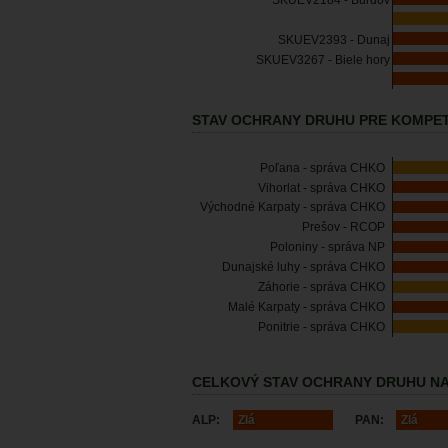
SKUEV2184 - Burdov
SKUEV2393 - Dunaj
SKUEV3267 - Biele hory
STAV OCHRANY DRUHU PRE KOMPET
Poľana - správa CHKO
Vihorlat - správa CHKO
Východné Karpaty - správa CHKO
Prešov - RCOP
Poloniny - správa NP
Dunajské luhy - správa CHKO
Záhorie - správa CHKO
Malé Karpaty - správa CHKO
Ponitrie - správa CHKO
CELKOVÝ STAV OCHRANY DRUHU NA
ALP:
Zlá
PAN:
Zlá