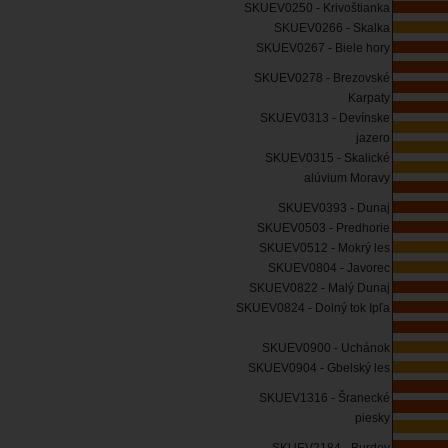
SKUEV0250 - Krivoštianka
SKUEV0266 - Skalka
SKUEV0267 - Biele hory
SKUEV0278 - Brezovské
Karpaty
SKUEV0313 - Devínske
jazero
SKUEV0315 - Skalické
alúvium Moravy
SKUEV0393 - Dunaj
SKUEV0503 - Predhorie
SKUEV0512 - Mokrý les
SKUEV0804 - Javorec
SKUEV0822 - Malý Dunaj
SKUEV0824 - Dolný tok Ipľa
SKUEV0900 - Uchánok
SKUEV0904 - Gbelský les
SKUEV1316 - Šranecké
piesky