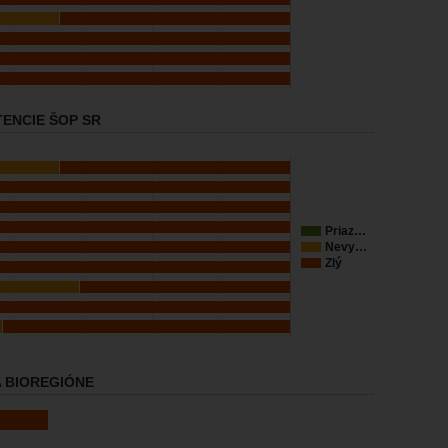
ENCIE ŠOP SR
Priaz…
Nevy…
Zlý
 BIOREGIÓNE