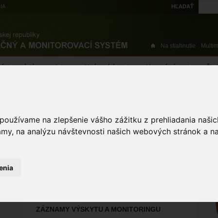
IA
HĽADAŤ
Na stiahnutie
Multi
výskytové dáta
Atlas
Chránené územia
Mapové nástroje
Žiad
 používame na zlepšenie vášho zážitku z prehliadania naš
ST
amy, na analýzu návštevnosti našich webových stránok a na
haja červená
Milvus milvus (Linnaeus, 1758)
enia
ÚZEMIA NA MAPE
Atlas živočíchov
ZÁZNAMY VÝSKYTU A MONITORINGU