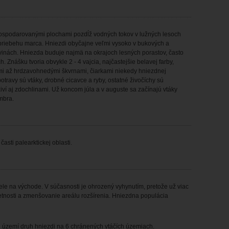
hospodarovanými plochami pozdĺž vod­ných tokov v lužných lesoch
v priebehu marca. Hniezdi obyčajne veľmi vysoko v bukových a
vinách. Hniezda buduje najmä na okrajoch lesných porastov, často
 Znášku tvoria obvykle 2 - 4 vajcia, najčastejšie belavej farby,
mi až hrdzavohnedými škvrnami, čiarka­mi niekedy hniezdnej
 potravy sú vtáky, drobné cicavce a ryby, ostatné živočíchy sú
iví aj zdochlinami. Už koncom júla a v auguste sa začínajú vtáky
mbra.
sti palearktickej oblasti.
e na východe. V súčasnos­ti je ohrozený vyhynutím, pretože už viac
četnosti a zmenšovanie areálu rozšírenia. Hniezdna populácia
ze­mí druh hniezdi na 6 chránených vtáčích územiach.