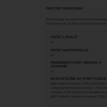
FAKTORY OHROZENIA
Druh ohrozuje neusmernená lesohospodárska a 
Vzhľadom na to, že druh sa živí aj zdochlinami
POČET LOKALÍT
41
POČET MAPOVATEĽOV
25
PRIEMERNÝ POČET DRUHOV V
ZÁZNAME
23
NAJČASTEJŠIE SA VYSKYTUJÚCE
Buteo buteo (Linnaeus, 1758) (310),Falco 
(166),Alauda arvensis Linnaeus, 1758 (15
Linnaeus, 1758 (121),Circus aeruginosus (
(98),Carduelis carduelis (Linnaeus, 1758) 