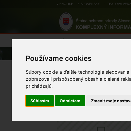
ENGLISH
SLOVENSKY
TEXTOVÁ VERZ
Výsledky monitoringu
Pozorovania a 
Úvod
Atlas
Atlas živočíchov
Používame cookies
haja červená
Súbory cookie a ďalšie technológie sledovania
zobrazovali prispôsobený obsah a cielené rekl
prichádzajú.
Súhlasím
Odmietam
Zmeniť moje nastav