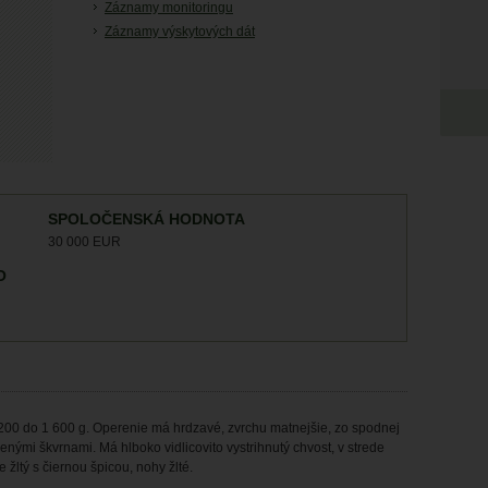
Záznamy monitoringu
Záznamy výskytových dát
SPOLOČENSKÁ HODNOTA
30 000 EUR
O
 200 do 1 600 g. Operenie má hrdzavé, zvrchu matnejšie, zo spodnej
venými škvrnami. Má hlboko vidlicovito vystrihnutý chvost, v strede
 žltý s čiernou špicou, nohy žlté.