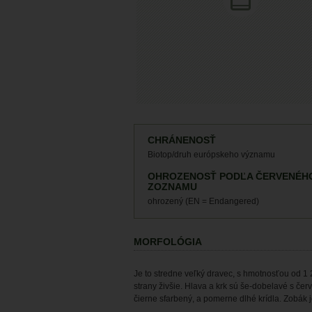
CHRÁNENOSŤ
Biotop/druh európskeho významu
OHROZENOSŤ PODĽA ČERVENÉH
ZOZNAMU
ohrozený (EN = Endangered)
MORFOLÓGIA
Je to stredne veľký dravec, s hmotnos­ťou od 1
strany živšie. Hlava a krk sú še-dobelavé s čer
čierne sfarbený, a pomerne dlhé krídla. Zobák je