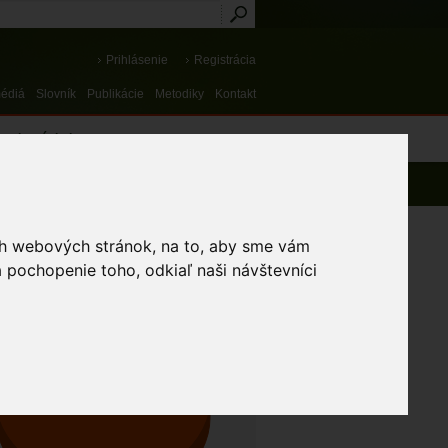
Prihlásenie
Registrácia
médiá
Slovník
Publikácie
Metodiky
Kontakt
osti a výnimky
ich webových stránok, na to, aby sme vám
AV OCHRANY DRUHU
 pochopenie toho, odkiaľ naši návštevníci
Nevyhovujúci
Zlý
13%