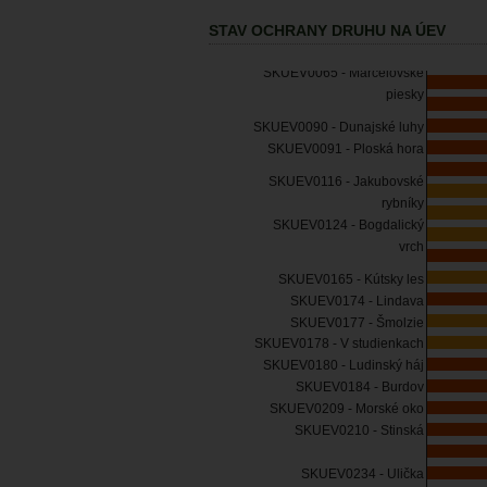
STAV OCHRANY DRUHU NA ÚEV
SKUEV0065 - Marcelovské
piesky
SKUEV0090 - Dunajské luhy
SKUEV0091 - Ploská hora
SKUEV0116 - Jakubovské
rybníky
SKUEV0124 - Bogdalický
vrch
SKUEV0165 - Kútsky les
SKUEV0174 - Lindava
SKUEV0177 - Šmolzie
SKUEV0178 - V studienkach
SKUEV0180 - Ludinský háj
SKUEV0184 - Burdov
SKUEV0209 - Morské oko
SKUEV0210 - Stinská
SKUEV0234 - Ulička