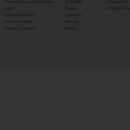
Pozorovania a výskytové dáta
Multimédiá
Mapa portálu
Atlas
Slovník
RSS kanál čl
Chránené územia
Publikácie
Mapové nástroje
Metodiky
Žiadosti a výnimky
Kontakt