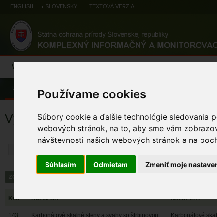
ENGLISH
SLOVENSKY
TEXTOVÁ VERZIA
Výsledky monitoringu
Pozorovania a výskytové dáta
Atlas
C
Úvod
Používame cookies
Výsledky monitoringu
Súbory cookie a ďalšie technológie sledovania p
webových stránok, na to, aby sme vám zobrazova
návštevnosti našich webových stránok a na pocho
ZRUŠIŤ
Súhlasím
Odmietam
Zmeniť moje nastave
Kód
Názov SK
Názov LAT
143
Karbonátové skalné steny a svahy so štrbinovou
Karbonátové skal