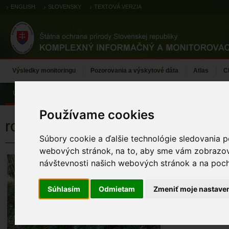
ENGLISH
SLOVENSKY
TEXTOVÁ VERZIA
Výsledky monitoringu
Pozorovania a výskytové dáta
Atlas
C
Úvod
Používame cookies
rosnička zelená
Súbory cookie a ďalšie technológie sledovania p
webových stránok, na to, aby sme vám zobrazova
rosnička zele
návštevnosti našich webových stránok a na pocho
KÓD TML
Súhlasím
Odmietam
Zmeniť moje nastave
TML_HylaArbo_025 
MENO MAPOVA
Tomeček Jozef