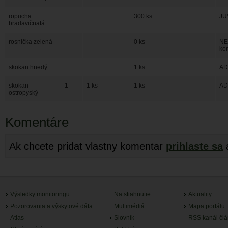
ropucha
300 ks
JU
bradavičnatá
rosnička zelená
0 ks
NE
kon
skokan hnedý
1 ks
AD
skokan
1
1 ks
1 ks
AD
ostropyský
Komentáre
Ak chcete pridat vlastny komentar
prihlaste sa
Výsledky monitoringu
Na stiahnutie
Aktuality
Pozorovania a výskytové dáta
Multimédiá
Mapa portálu
Atlas
Slovník
RSS kanál čl