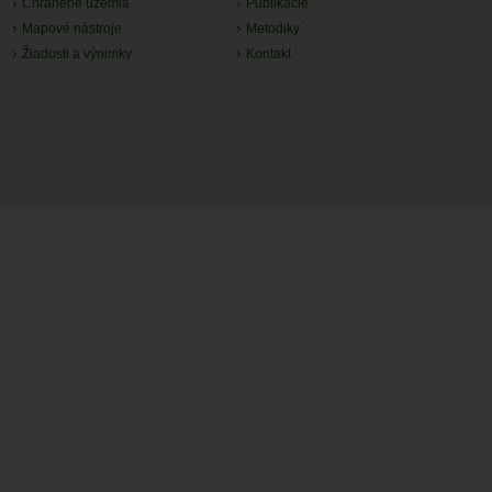
Chránené územia
Publikácie
Mapové nástroje
Metodiky
Žiadosti a výnimky
Kontakt