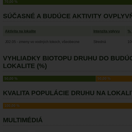
70,00 %
SÚČASNÉ A BUDÚCE AKTIVITY OVPLYV
Aktivita na lokalite
Intenzita vplyvu
% 
J02.05 - zmeny vo vodných tokoch, všeobecne
Stredná
10
VYHLIADKY BIOTOPU DRUHU DO BUDÚ
LOKALITE (%)
50,00 %
50,00 %
KVALITA POPULÁCIE DRUHU NA LOKALI
100,00 %
MULTIMÉDIÁ