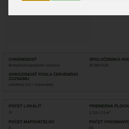
Záznamy monit
Záznamy výskyt
CHRÁNENOSŤ
SPOLOČENSKÁ HO
Biotop/druh národného významu
30 000 EUR
OHROZENOSŤ PODĽA ČERVENÉHO
ZOZNAMU
zraniteľný (VU = Vulnerable)
POČET LOKALÍT
PRIEMERNÁ PLOCH
11
2
5 229 174 m
POČET MAPOVATEĽOV
POČET VYKONANÝC
9
66