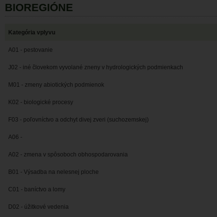
BIOREGIÓNE
Kategória vplyvu
A01 - pestovanie
J02 - iné človekom vyvolané zneny v hydrologických podmienkach
M01 - zmeny abiotických podmienok
K02 - biologické procesy
F03 - poľovníctvo a odchyt divej zveri (suchozemskej)
A06 -
A02 - zmena v spôsoboch obhospodarovania
B01 - Výsadba na nelesnej ploche
C01 - baníctvo a lomy
D02 - úžitkové vedenia