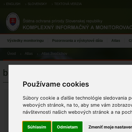
ENGLISH
SLOVENSKY
TEXTOVÁ VERZIA
Výsledky monitoringu
Pozorovania a výskytové dáta
Atlas
C
Úvod
Atlas
Atlas živočíchov
brehár čiernochvostý
Používame cookies
brehár čierno
Súbory cookie a ďalšie technológie sledovania p
Limosa limosa (Lin
webových stránok, na to, aby sme vám zobrazova
ÚZEMIA NA MA
návštevnosti našich webových stránok a na pocho
Atlas živočícho
Súhlasím
Odmietam
Zmeniť moje nastave
ZÁZNAMY VÝSK