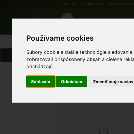
ENGLISH
SLOVENSKY
TEXTOVÁ VERZ
Používame cookies
Výsledky monitoringu
Pozorovania a 
Súbory cookie a ďalšie technológie sledovania
Úvod
Atlas
Atlas živočíchov
zobrazovali prispôsobený obsah a cielené rekl
prichádzajú.
čajka sivá
Súhlasím
Odmietam
Zmeniť moje nastav