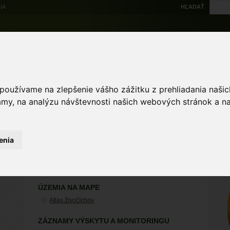
IA
HĽADAŤ
Na stiahnutie
Multi
výskytové dáta
Atlas
Chránené územia
Mapové nástroje
Žiad
 používame na zlepšenie vášho zážitku z prehliadania naš
amy, na analýzu návštevnosti našich webových stránok a na
ST
enia
čajka sivá
Larus canus Linnaeus, 1758
ÚZEMIA NA MAPE
Atlas živočíchov
ZÁZNAMY VÝSKYTU A MONITORINGU