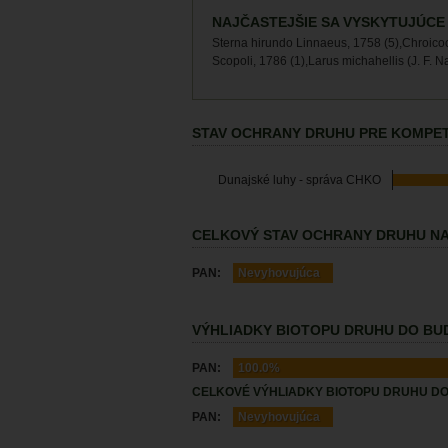
NAJČASTEJŠIE SA VYSKYTUJÚCE
Sterna hirundo Linnaeus, 1758 (5),Chroico
Scopoli, 1786 (1),Larus michahellis (J. F. 
STAV OCHRANY DRUHU PRE KOMPET
Dunajské luhy - správa CHKO
CELKOVÝ STAV OCHRANY DRUHU NA
PAN:
Nevyhovujúca
VÝHLIADKY BIOTOPU DRUHU DO BUD
PAN:
100.0%
CELKOVÉ VÝHLIADKY BIOTOPU DRUHU DO
PAN:
Nevyhovujúca