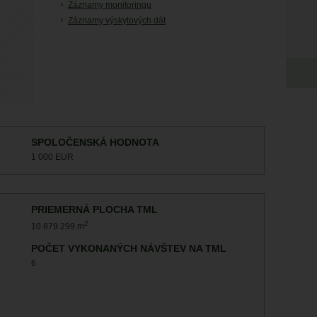
Záznamy monitoringu
Záznamy výskytových dát
SPOLOČENSKÁ HODNOTA
1 000 EUR
PRIEMERNÁ PLOCHA TML
2
10 879 299 m
POČET VYKONANÝCH NÁVŠTEV NA TML
6