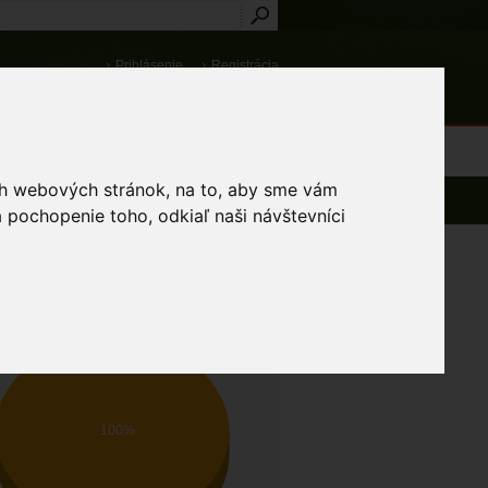
Prihlásenie
Registrácia
médiá
Slovník
Publikácie
Metodiky
Kontakt
osti a výnimky
ich webových stránok, na to, aby sme vám
 pochopenie toho, odkiaľ naši návštevníci
AV OCHRANY DRUHU
Nevyhovujúci
100%