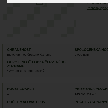
Záznamy monit
Záznamy výskyt
CHRÁNENOSŤ
SPOLOČENSKÁ HO
Biotop/druh európskeho významu
5 000 EUR
OHROZENOSŤ PODĽA ČERVENÉHO
ZOZNAMU
! význam kódu nebol zistený
POČET LOKALÍT
PRIEMERNÁ PLOCH
1
2
145 698 309 m
POČET MAPOVATEĽOV
POČET VYKONANÝC
1
3