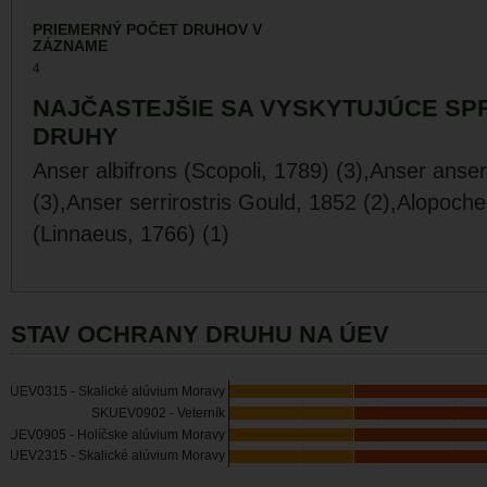
PRIEMERNÝ POČET DRUHOV V
ZÁZNAME
4
NAJČASTEJŠIE SA VYSKYTUJÚCE SP
DRUHY
Anser albifrons (Scopoli, 1789) (3),Anser anse
(3),Anser serrirostris Gould, 1852 (2),Alopoch
(Linnaeus, 1766) (1)
STAV OCHRANY DRUHU NA ÚEV
KUEV0315 - Skalické alúvium Moravy
SKUEV0902 - Veterník
KUEV0905 - Holíčske alúvium Moravy
KUEV2315 - Skalické alúvium Moravy