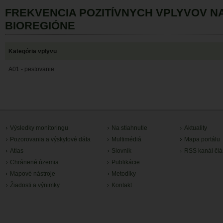
FREKVENCIA POZITÍVNYCH VPLYVOV 
BIOREGIÓNE
Kategória vplyvu
A01 - pestovanie
Výsledky monitoringu
Na stiahnutie
Aktuality
Pozorovania a výskytové dáta
Multimédiá
Mapa portálu
Atlas
Slovník
RSS kanál čl
Chránené územia
Publikácie
Mapové nástroje
Metodiky
Žiadosti a výnimky
Kontakt