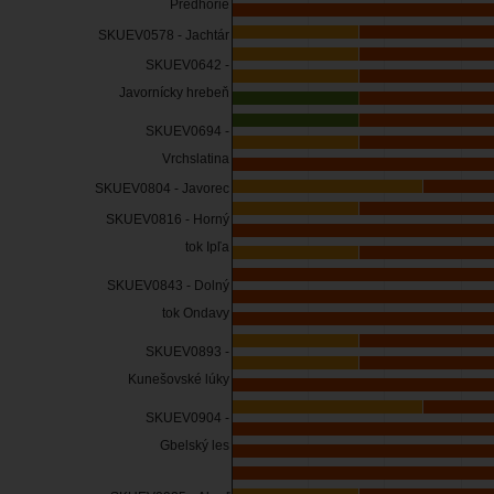
Predhorie
SKUEV0578 - Jachtár
SKUEV0642 -
Javornícky hrebeň
SKUEV0694 -
Vrchslatina
SKUEV0804 - Javorec
SKUEV0816 - Horný
tok Ipľa
SKUEV0843 - Dolný
tok Ondavy
SKUEV0893 -
Kunešovské lúky
SKUEV0904 -
Gbelský les