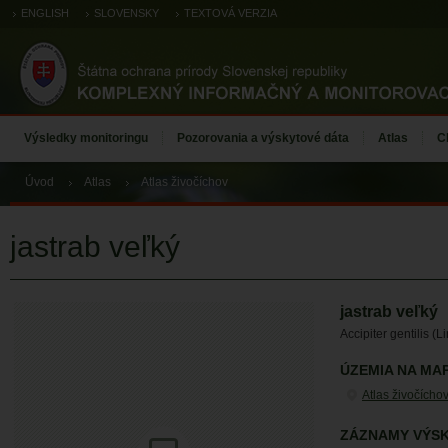
ENGLISH
SLOVENSKY
TEXTOVÁ VERZIA
Výsledky monitoringu
Pozorovania a výskytové dáta
Atlas
C
Úvod
Atlas
Atlas živočíchov
jastrab veľký
jastrab veľký
Accipiter gentilis (
ÚZEMIA NA MA
Atlas živočícho
ZÁZNAMY VÝSK