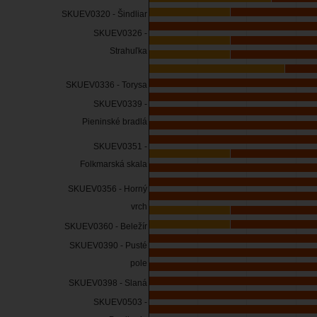
SKUEV0320 - Šindliar
SKUEV0326 -
Strahuľka
SKUEV0336 - Torysa
SKUEV0339 -
Pieninské bradlá
SKUEV0351 -
Folkmarská skala
SKUEV0356 - Horný
vrch
SKUEV0360 - Beležír
SKUEV0390 - Pusté
pole
SKUEV0398 - Slaná
SKUEV0503 -