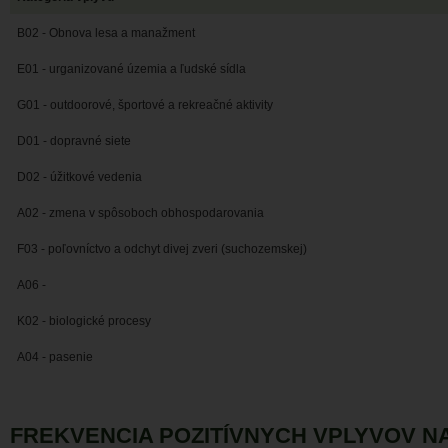
B02 - Obnova lesa a manažment
E01 - urganizované územia a ľudské sídla
G01 - outdoorové, športové a rekreačné aktivity
D01 - dopravné siete
D02 - úžitkové vedenia
A02 - zmena v spôsoboch obhospodarovania
F03 - poľovníctvo a odchyt divej zveri (suchozemskej)
A06 -
K02 - biologické procesy
A04 - pasenie
FREKVENCIA POZITÍVNYCH VPLYVOV 