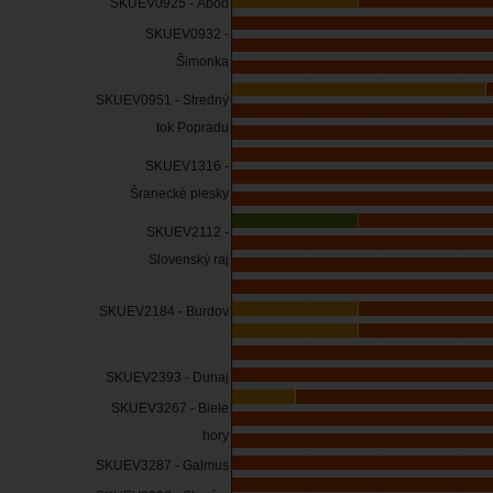
SKUEV0925 - Aboď
SKUEV0932 -
Šimonka
SKUEV0951 - Stredný
tok Popradu
SKUEV1316 -
Šranecké piesky
SKUEV2112 -
Slovenský raj
SKUEV2184 - Burdov
SKUEV2393 - Dunaj
SKUEV3267 - Biele
hory
SKUEV3287 - Galmus