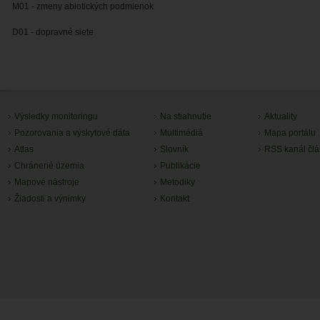
M01 - zmeny abiotických podmienok
D01 - dopravné siete
Výsledky monitoringu
Na stiahnutie
Aktuality
Pozorovania a výskytové dáta
Multimédiá
Mapa portálu
Atlas
Slovník
RSS kanál čl
Chránené územia
Publikácie
Mapové nástroje
Metodiky
Žiadosti a výnimky
Kontakt