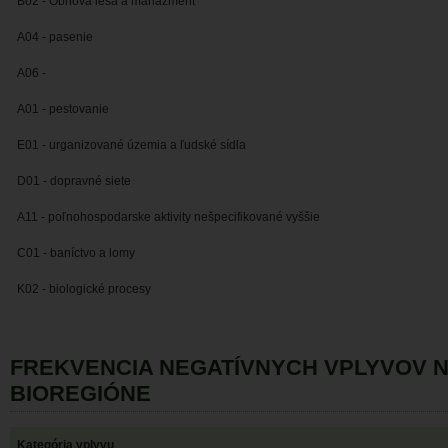
B02 - Obnova lesa a manažment
A04 - pasenie
A06 -
A01 - pestovanie
E01 - urganizované územia a ľudské sídla
D01 - dopravné siete
A11 - poľnohospodarske aktivity nešpecifikované vyššie
C01 - baníctvo a lomy
K02 - biologické procesy
FREKVENCIA NEGATÍVNYCH VPLYVOV 
BIOREGIÓNE
Kategória vplyvu