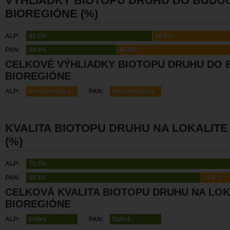
VÝHLIADKY BIOTOPU DRUHU DO BUDÚ
BIOREGIÓNE (%)
ALP:
42.5%
38.6%
PAN:
29.9%
46.8%
CELKOVÉ VÝHLIADKY BIOTOPU DRUHU DO 
BIOREGIÓNE
ALP:
Nevyhovujúca
PAN:
Nevyhovujúca
KVALITA BIOTOPU DRUHU NA LOKALITE
(%)
ALP:
75.5%
PAN:
58.4%
41.6%
CELKOVÁ KVALITA BIOTOPU DRUHU NA LOK
BIOREGIÓNE
ALP:
Dobrá
PAN:
Dobrá