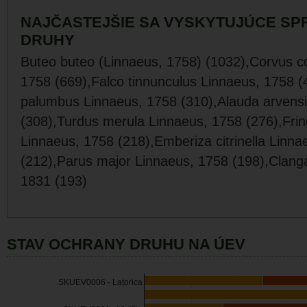
NAJČASTEJŠIE SA VYSKYTUJÚCE SP
DRUHY
Buteo buteo (Linnaeus, 1758) (1032),Corvus c
1758 (669),Falco tinnunculus Linnaeus, 1758 
palumbus Linnaeus, 1758 (310),Alauda arvensi
(308),Turdus merula Linnaeus, 1758 (276),Fring
Linnaeus, 1758 (218),Emberiza citrinella Linna
(212),Parus major Linnaeus, 1758 (198),Clan
1831 (193)
STAV OCHRANY DRUHU NA ÚEV
SKUEV0006 - Latorica