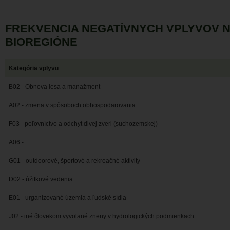
FREKVENCIA NEGATÍVNYCH VPLYVOV 
BIOREGIÓNE
Kategória vplyvu
B02 - Obnova lesa a manažment
A02 - zmena v spôsoboch obhospodarovania
F03 - poľovníctvo a odchyt divej zveri (suchozemskej)
A06 -
G01 - outdoorové, športové a rekreačné aktivity
D02 - úžitkové vedenia
E01 - urganizované územia a ľudské sídla
J02 - iné človekom vyvolané zneny v hydrologických podmienkach