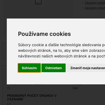
Záznamy monit
Záznamy výskyt
Používame cookies
Súbory cookie a ďalšie technológie sledovania p
CHRÁNENOSŤ
SPOLOČENSKÁ HO
webových stránok, na to, aby sme vám zobrazova
Biotop/druh národného významu
4 000 EUR
návštevnosti našich webových stránok a na pocho
Súhlasím
Odmietam
Zmeniť moje nastave
POČET LOKALÍT
PRIEMERNÁ PLOCH
141
2
25 008 546 m
POČET MAPOVATEĽOV
POČET VYKONANÝC
71
599
PRIEMERNÝ POČET DRUHOV V
ZÁZNAME
17