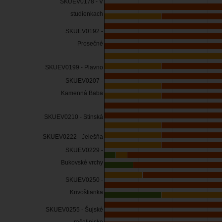
SKUEV0178 - V
studienkach
SKUEV0192 -
Prosečné
SKUEV0199 - Plavno
SKUEV0207 -
Kamenná Baba
SKUEV0210 - Stinská
SKUEV0222 - Jelešňa
SKUEV0229 -
Bukovské vrchy
SKUEV0250 -
Krivoštianka
SKUEV0255 - Šujské