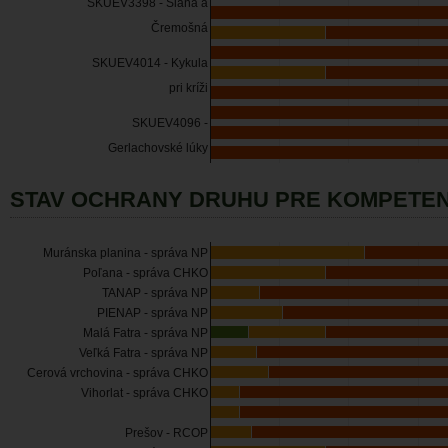
SKUEV3398 - Slaná a
Čremošná
SKUEV4014 - Kykula
pri kríži
SKUEV4096 -
Gerlachovské lúky
STAV OCHRANY DRUHU PRE KOMPETEN
Muránska planina - správa NP
Poľana - správa CHKO
TANAP - správa NP
PIENAP - správa NP
Malá Fatra - správa NP
Veľká Fatra - správa NP
Cerová vrchovina - správa CHKO
Vihorlat - správa CHKO
Prešov - RCOP