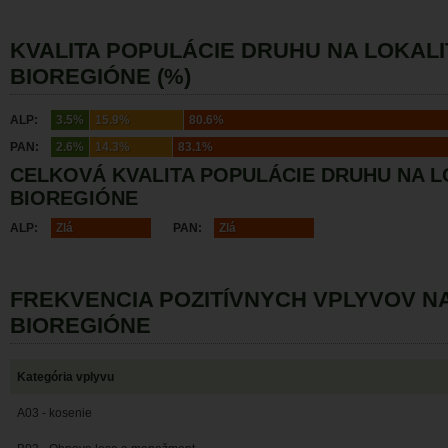
KVALITA POPULÁCIE DRUHU NA LOKALI
BIOREGIÓNE (%)
ALP:
3.5%
15.9%
80.6%
PAN:
2.6%
14.3%
83.1%
CELKOVÁ KVALITA POPULÁCIE DRUHU NA L
BIOREGIÓNE
ALP:
Zlá
PAN:
Zlá
FREKVENCIA POZITÍVNYCH VPLYVOV N
BIOREGIÓNE
Kategória vplyvu
A03 - kosenie