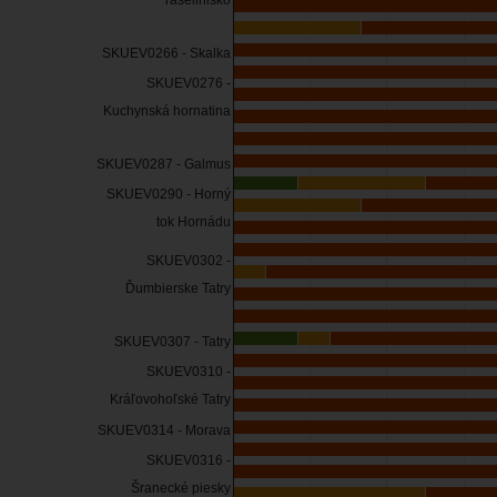
rašelinisko
SKUEV0266 - Skalka
SKUEV0276 -
Kuchynská hornatina
SKUEV0287 - Galmus
SKUEV0290 - Horný
tok Hornádu
SKUEV0302 -
Ďumbierske Tatry
SKUEV0307 - Tatry
SKUEV0310 -
Kráľovohoľské Tatry
SKUEV0314 - Morava
SKUEV0316 -
Šranecké piesky