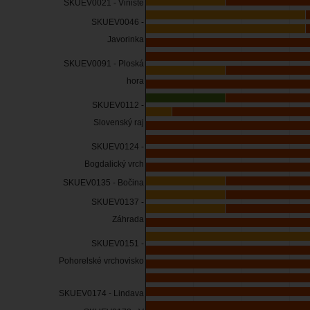
SKUEV0021 - Vinište
SKUEV0046 -
Javorinka
SKUEV0091 - Ploská
hora
SKUEV0112 -
Slovenský raj
SKUEV0124 -
Bogdalický vrch
SKUEV0135 - Bočina
SKUEV0137 -
Záhrada
SKUEV0151 -
Pohorelské vrchovisko
SKUEV0174 - Lindava