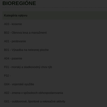
BIOREGIÓNE
Kategória vplyvu
A03 - kosenie
B02 - Obnova lesa a manažment
A01 - pestovanie
B01 - Výsadba na nelesnej ploche
A04 - pasenie
F01 - morský a sladkovodný chov rýb
F02 -
G04 - vojenské využitie
A02 - zmena v spôsoboch obhospodarovania
G01 - outdoorové, športové a rekreačné aktivity