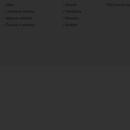
Atlas
Slovník
RSS kanál čl
Chránené územia
Publikácie
Mapové nástroje
Metodiky
Žiadosti a výnimky
Kontakt