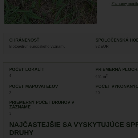
Záznamy monit
CHRÁNENOSŤ
SPOLOČENSKÁ HO
Biotop/druh európskeho významu
92 EUR
POČET LOKALÍT
PRIEMERNÁ PLOCH
4
2
651 m
POČET MAPOVATEĽOV
POČET VYKONANÝC
2
20
PRIEMERNÝ POČET DRUHOV V
ZÁZNAME
3
NAJČASTEJŠIE SA VYSKYTUJÚCE SP
DRUHY