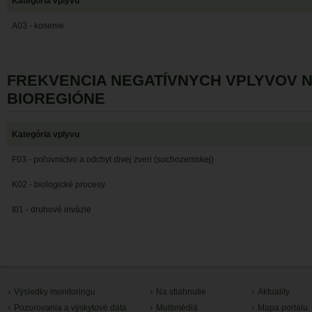
Kategória vplyvu
A03 - kosenie
FREKVENCIA NEGATÍVNYCH VPLYVOV 
BIOREGIÓNE
Kategória vplyvu
F03 - poľovníctvo a odchyt divej zveri (suchozemskej)
K02 - biologické procesy
I01 - druhové invázie
Výsledky monitoringu
Na stiahnutie
Aktuality
Pozorovania a výskytové dáta
Multimédiá
Mapa portálu