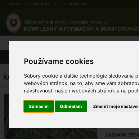
ENGLISH
SLOVENSKY
TEXTOVÁ VERZIA
Výsledky monitoringu
Pozorovania a výskytové dáta
Atlas
C
Úvod
Atlas
Atlas živočíchov
Používame cookies
kosatec piesočný
Súbory cookie a ďalšie technológie sledovania p
webových stránok, na to, aby sme vám zobrazova
návštevnosti našich webových stránok a na pocho
kosatec pies
Iris humilis subsp. a
Súhlasím
Odmietam
Zmeniť moje nastave
ÚZEMIA NA MA
Atlas živočícho
ZÁZNAMY VÝSK