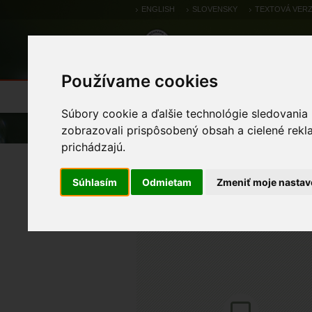
ENGLISH
SLOVENSKY
TEXTOVÁ VERZ
Používame cookies
Výsledky monitoringu
Pozorovania a 
Súbory cookie a ďalšie technológie sledovania
Úvod
Pozorovania a výskytové dáta
zobrazovali prispôsobený obsah a cielené rekl
prichádzajú.
Bukové a jedľové kvet
Súhlasím
Odmietam
Zmeniť moje nastav