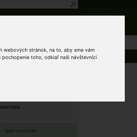
Prihlásenie
Registrácia
médiá
Slovník
Publikácie
Metodiky
Kontakt
osti a výnimky
ich webových stránok, na to, aby sme vám
 pochopenie toho, odkiaľ naši návštevníci
AVNÝ MAPOVATEĽ
o Ľudovít
TATNÍ MAPOVATELIA
TERATÚRA
Spät na zoznam