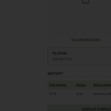
Viac fotografii biotopu
PLOCHA
2
148 238,77 m
BIOTOPY
Kód biotopu
Natura
Názov bioto
9130
9130
Bukové a jed
ZOBRAZIŤ KOMPLET