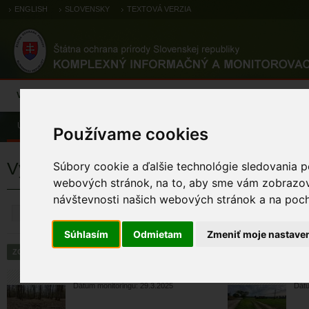
ENGLISH
SLOVENSKY
TEXTOVÁ VERZIA
Výsledky monitoringu
Pozorovania a výskytové dáta
Atlas
C
Úvod
Používame cookies
Výsledky monitoringu
Súbory cookie a ďalšie technológie sledovania p
webových stránok, na to, aby sme vám zobrazova
návštevnosti našich webových stránok a na pocho
ZRUŠIŤ
Súhlasím
Odmietam
Zmeniť moje nastave
sova dlhochvostá
sov
Dátum monitoringu: 29.3.2025
Dátu