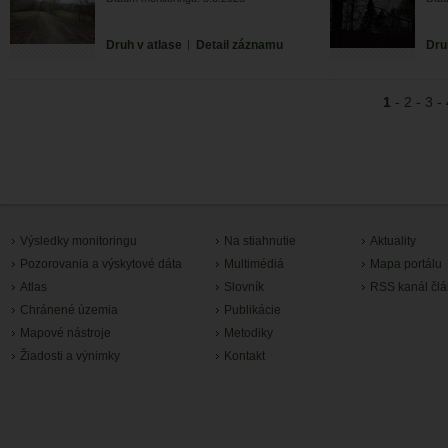
Druh v atlase
|
Detail záznamu
Dru
1
-
2
-
3
-
Výsledky monitoringu
Na stiahnutie
Aktuality
Pozorovania a výskytové dáta
Multimédiá
Mapa portálu
Atlas
Slovník
RSS kanál čl
Chránené územia
Publikácie
Mapové nástroje
Metodiky
Žiadosti a výnimky
Kontakt