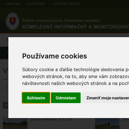
ENGLISH
SLOVENSKY
TEXTOVÁ VERZIA
Výsledky monitoringu
Pozorovania a výskytové dáta
Atlas
C
Úvod
Používame cookies
Výsledky monitoringu
Súbory cookie a ďalšie technológie sledovania p
webových stránok, na to, aby sme vám zobrazova
návštevnosti našich webových stránok a na pocho
ZRUŠIŤ
Súhlasím
Odmietam
Zmeniť moje nastave
strakoš kolesár
str
Dátum monitoringu: 30.6.2025
Dátu