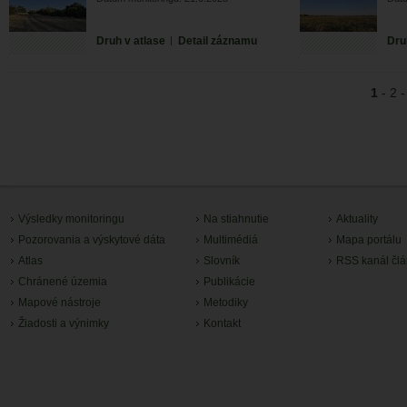
Druh v atlase
|
Detail záznamu
Dru
1
-
2
Výsledky monitoringu
Na stiahnutie
Aktuality
Pozorovania a výskytové dáta
Multimédiá
Mapa portálu
Atlas
Slovník
RSS kanál čl
Chránené územia
Publikácie
Mapové nástroje
Metodiky
Žiadosti a výnimky
Kontakt