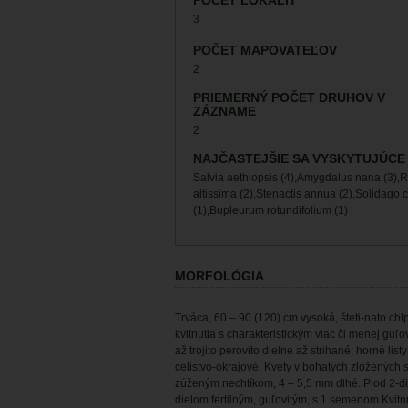
POČET LOKALÍT
3
POČET MAPOVATEĽOV
2
PRIEMERNÝ POČET DRUHOV V
ZÁZNAME
2
NAJČASTEJŠIE SA VYSKYTUJÚCE
Salvia aethiopsis (4),Amygdalus nana (3),R
altissima (2),Stenactis annua (2),Solidago
(1),Bupleurum rotundifolium (1)
MORFOLÓGIA
Trváca, 60 – 90 (120) cm vysoká, šteti-nato chl
kvitnutia s charakteristickým viac či menej guľo
až trojito perovito dielne až strihané; horné l
celistvo-okrajové. Kvety v bohatých zložených s
zúženým nechtíkom, 4 – 5,5 mm dlhé. Plod 2-di
dielom fertilným, guľovitým, s 1 semenom.Kvitnut