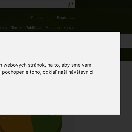
Prihlásenie
Registrácia
médiá
Slovník
Publikácie
Metodiky
Kontakt
osti a výnimky
ich webových stránok, na to, aby sme vám
 pochopenie toho, odkiaľ naši návštevníci
AV OCHRANY DRUHU
Priaznivý
Nevyhovujúci
47.4%
52.6%