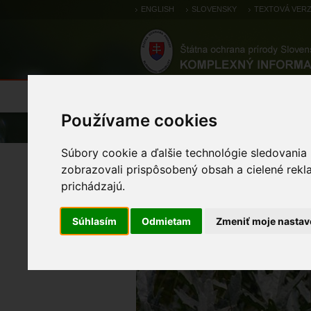
ENGLISH
SLOVENSKY
TEXTOVÁ VERZ
Výsledky monitoringu
Pozorovania a 
Používame cookies
Úvod
Atlas
Atlas rastlín
Súbory cookie a ďalšie technológie sledovania
katran tatársky
zobrazovali prispôsobený obsah a cielené rekl
prichádzajú.
Súhlasím
Odmietam
Zmeniť moje nastav