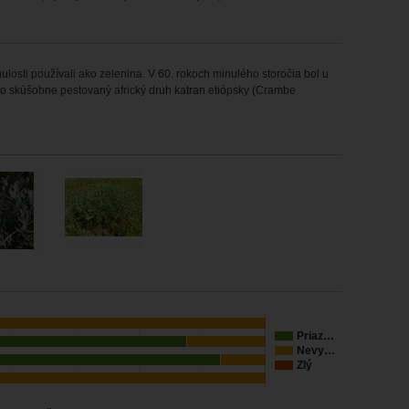
nulosti používali ako zelenina. V 60. rokoch minulého storočia bol u
tko skúšobne pestovaný africký druh katran etiópsky (Crambe
Priaz…
Nevy…
Zlý