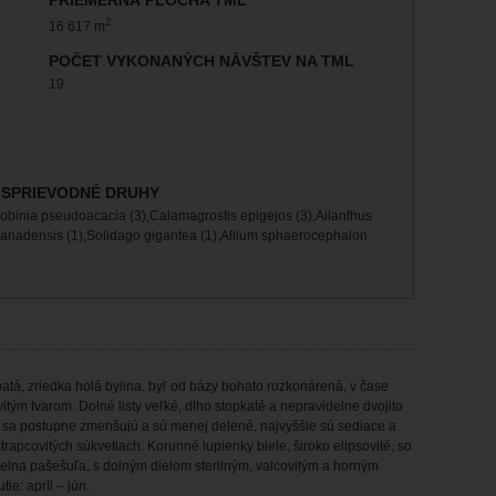
PRIEMERNÁ PLOCHA TML
2
16 617 m
POČET VYKONANÝCH NÁVŠTEV NA TML
19
 SPRIEVODNÉ DRUHY
obinia pseudoacacia (3),Calamagrostis epigejos (3),Ailanthus
 canadensis (1),Solidago gigantea (1),Allium sphaerocephalon
patá, zriedka holá bylina. byľ od bázy bohato rozkonárená, v čase
vitým tvarom. Dolné listy veľké, dlho stopkaté a nepravidelne dvojito
isty sa postupne zmenšujú a sú menej delené, najvyššie sú sediace a
trapcovitých súkvetiach. Korunné lupienky biele, široko elipsovité, so
elna pašešuľa, s dolným dielom sterilným, valcovitým a horným
ie: apríl – jún.