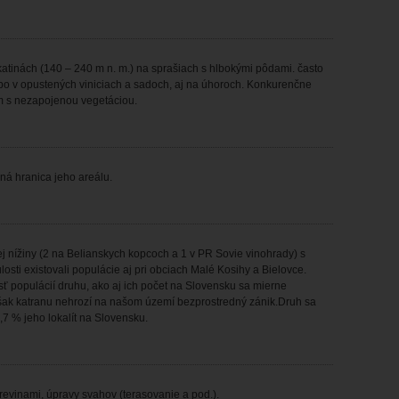
katinách (140 – 240 m n. m.) na sprašiach s hlbokými pôdami. často
bo v opustených viniciach a sadoch, aj na úhoroch. Konkurenčne
m s nezapojenou vegetáciou.
ná hranica jeho areálu.
j nížiny (2 na Belianskych kopcoch a 1 v PR Sovie vinohrady) s
osti existovali populácie aj pri obciach Malé Kosihy a Bielovce.
sť populácií druhu, ako aj ich počet na Slovensku sa mierne
šak katranu nehrozí na našom území bezprostredný zánik.Druh sa
7 % jeho lokalít na Slovensku.
revinami, úpravy svahov (terasovanie a pod.).