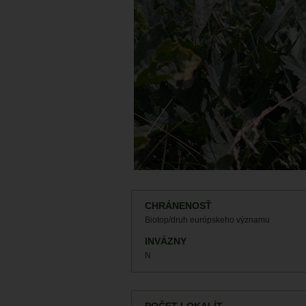
CHRÁNENOSŤ
Biotop/druh európskeho významu
INVÁZNY
N