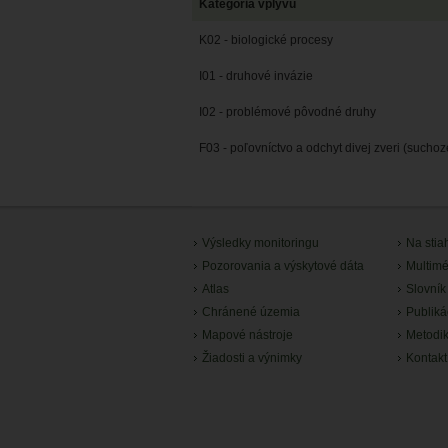
Kategória vplyvu
K02 - biologické procesy
I01 - druhové invázie
I02 - problémové pôvodné druhy
F03 - poľovníctvo a odchyt divej zveri (sucho
Výsledky monitoringu
Na stia
Pozorovania a výskytové dáta
Multimé
Atlas
Slovník
Chránené územia
Publiká
Mapové nástroje
Metodi
Žiadosti a výnimky
Kontakt