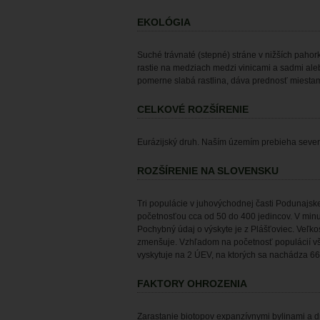
EKOLÓGIA
Suché trávnaté (stepné) stráne v nižších pahor
rastie na medziach medzi vinicami a sadmi ale
pomerne slabá rastlina, dáva prednosť miesta
CELKOVÉ ROZŠÍRENIE
Eurázijský druh. Naším územím prebieha sever
ROZŠÍRENIE NA SLOVENSKU
Tri populácie v juhovýchodnej časti Podunajske
početnosťou cca od 50 do 400 jedincov. V minul
Pochybný údaj o výskyte je z Plášťoviec. Veľko
zmenšuje. Vzhľadom na početnosť populácií v
vyskytuje na 2 ÚEV, na ktorých sa nachádza 66,
FAKTORY OHROZENIA
Zarastanie biotopov expanzívnymi bylinami a d