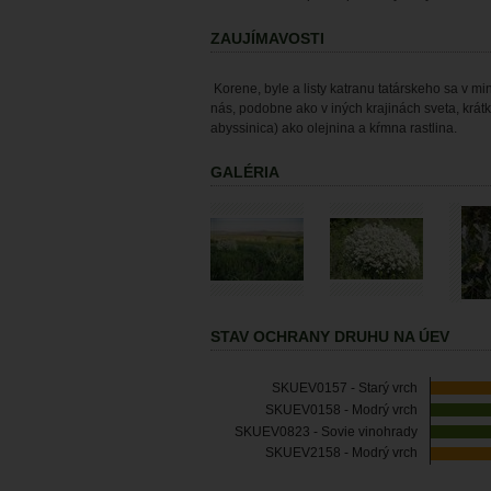
ZAUJÍMAVOSTI
Korene, byle a listy katranu tatárskeho sa v mi
nás, podobne ako v iných krajinách sveta, krá
abyssinica) ako olejnina a kŕmna rastlina.
GALÉRIA
STAV OCHRANY DRUHU NA ÚEV
SKUEV0157 - Starý vrch
SKUEV0158 - Modrý vrch
SKUEV0823 - Sovie vinohrady
SKUEV2158 - Modrý vrch