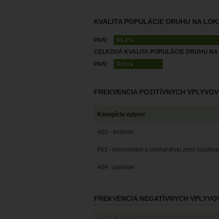
KVALITA POPULÁCIE DRUHU NA LOKA
PAN:
84.2%
CELKOVÁ KVALITA POPULÁCIE DRUHU NA 
PAN:
Dobrá
FREKVENCIA POZITÍVNYCH VPLYVO
Kategória vplyvu
A03 - kosenie
F03 - poľovníctvo a odchyt divej zveri (sucho
A04 - pasenie
FREKVENCIA NEGATÍVNYCH VPLYVO