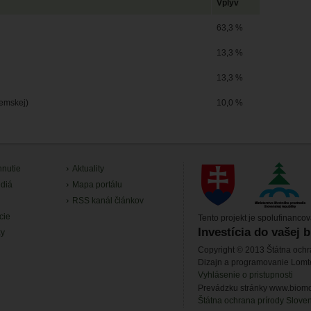
Vplyv
63,3 %
13,3 %
13,3 %
zemskej)
10,0 %
hnutie
Aktuality
diá
Mapa portálu
RSS kanál článkov
cie
Tento projekt je spolufinanco
Investícia do vašej 
ky
Copyright © 2013 Štátna ochr
Dizajn a programovanie Lom
Vyhlásenie o pristupnosti
Prevádzku stránky www.biomon
Štátna ochrana prírody Slove