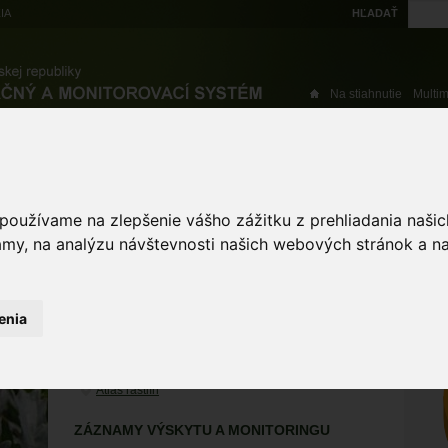
IA
HĽADAŤ
Na stiahnutie
Multi
výskytové dáta
Atlas
Chránené územia
Mapové nástroje
Žiad
 používame na zlepšenie vášho zážitku z prehliadania naš
amy, na analýzu návštevnosti našich webových stránok a na
ST
katran tatársky
enia
Crambe tataria
ÚZEMIA NA MAPE
Atlas rastlín
ZÁZNAMY VÝSKYTU A MONITORINGU