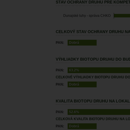
STAV OCHRANY DRUHU PRE KOMPET
Dunajské luhy - správa CHKO
CELKOVÝ STAV OCHRANY DRUHU NA
PAN:
Dobrá
VÝHLIADKY BIOTOPU DRUHU DO BUD
PAN:
63.2%
CELKOVÉ VÝHLIADKY BIOTOPU DRUHU DO
PAN:
Dobrá
KVALITA BIOTOPU DRUHU NA LOKALI
PAN:
52.6%
CELKOVÁ KVALITA BIOTOPU DRUHU NA LO
PAN:
Dobrá