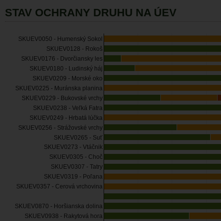
STAV OCHRANY DRUHU NA ÚEV
SKUEV0050 - Humenský Sokol
SKUEV0128 - Rokoš
SKUEV0176 - Dvorčiansky les
SKUEV0180 - Ludinský háj
SKUEV0209 - Morské oko
SKUEV0225 - Muránska planina
SKUEV0229 - Bukovské vrchy
SKUEV0238 - Veľká Fatra
SKUEV0249 - Hrbatá lúčka
SKUEV0256 - Strážovské vrchy
SKUEV0265 - Suť
SKUEV0273 - Vtáčnik
SKUEV0305 - Choč
SKUEV0307 - Tatry
SKUEV0319 - Poľana
SKUEV0357 - Cerová vrchovina
SKUEV0870 - Horšianska dolina
SKUEV0938 - Rakytová hora