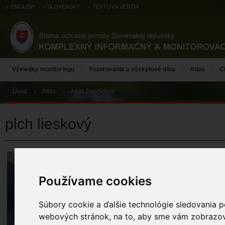
ENGLISH
SLOVENSKY
TEXTOVÁ VERZIA
Výsledky monitoringu
Pozorovania a výskytové dáta
Atlas
C
Úvod
Atlas
Atlas živočíchov
plch lieskový
plch lieskový
Muscardinus avella
Používame cookies
ÚZEMIA NA MA
Atlas živočícho
Súbory cookie a ďalšie technológie sledovania p
webových stránok, na to, aby sme vám zobrazova
ZÁZNAMY VÝSK