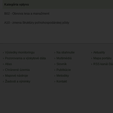
Kategória vplyvu
B02 - Obnova lesa a manažment
A10 - zmena štruktúry poľnohospodárskej pôdy
Výsledky monitoringu
Na stiahnutie
Aktuality
Pozorovania a výskytové dáta
Multimédiá
Mapa portálu
Atlas
Slovník
RSS kanál čl
Chránené územia
Publikácie
Mapové nástroje
Metodiky
Žiadosti a výnimky
Kontakt