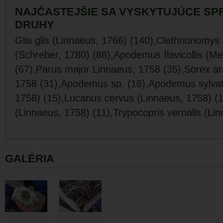
NAJČASTEJŠIE SA VYSKYTUJÚCE SP
DRUHY
Glis glis (Linnaeus, 1766) (140),Clethrionomys 
(Schreber, 1780) (86),Apodemus flavicollis (Me
(67),Parus major Linnaeus, 1758 (35),Sorex a
1758 (31),Apodemus sp. (18),Apodemus sylvat
1758) (15),Lucanus cervus (Linnaeus, 1758) (1
(Linnaeus, 1758) (11),Trypocopris vernalis (Li
GALÉRIA