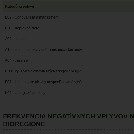
Kategória vplyvu
B02 - Obnova lesa a manažment
D01 - dopravné siete
A03 - kosenie
A10 - zmena štruktúry poľnohospodárskej pôdy
A04 - pasenie
C03 - využívanie otnoviteľných zdrojov energie
B07 - Iné lesnícke aktivity nešpecifikované vyššie
K02 - biologické procesy
FREKVENCIA NEGATÍVNYCH VPLYVOV 
BIOREGIÓNE