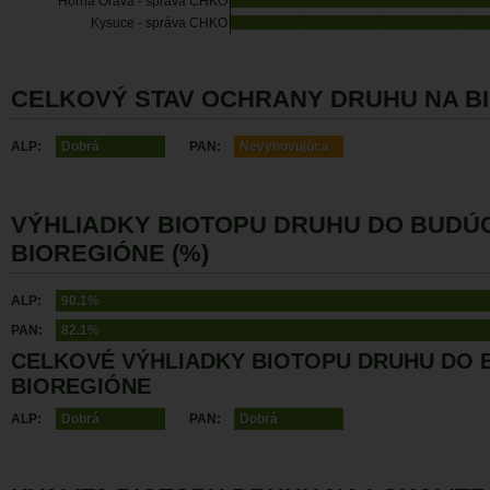
Horná Orava - správa CHKO
Kysuce - správa CHKO
CELKOVÝ STAV OCHRANY DRUHU NA B
ALP:
Dobrá
PAN:
Nevyhovujúca
VÝHLIADKY BIOTOPU DRUHU DO BUDÚ
BIOREGIÓNE (%)
ALP:
90.1%
PAN:
82.1%
CELKOVÉ VÝHLIADKY BIOTOPU DRUHU DO 
BIOREGIÓNE
ALP:
Dobrá
PAN:
Dobrá