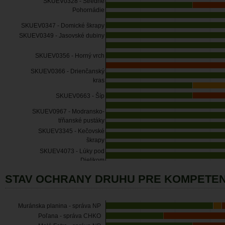
SKUEV0328 - Stredné
Pohornádie
SKUEV0347 - Domické škrapy
SKUEV0349 - Jasovské dubiny
SKUEV0356 - Horný vrch
SKUEV0366 - Drienčanský
kras
SKUEV0663 - Šíp
SKUEV0967 - Modransko-
tŕňanské pustáky
SKUEV3345 - Kečovské
škrapy
SKUEV4073 - Lúky pod
Dielikom
STAV OCHRANY DRUHU PRE KOMPETEN
Muránska planina - správa NP
Poľana - správa CHKO