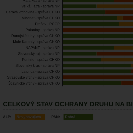
Malá Fatra - správa NP
Veľká Fatra - správa NP
Cerová vrchovina - správa CHKO
Vihorlat - správa CHKO
Prešov - RCOP
Poloniny - správa NP
Dunajské luhy - správa CHKO
Malé Karpaty - správa CHKO
NAPANT - správa NP
Slovenský raj - správa NP
Ponitrie - správa CHKO
Slovenský kras - správa NP
Latorica - správa CHKO
Strážovské vrchy - správa CHKO
Štiavnické vrchy - správa CHKO
CELKOVÝ STAV OCHRANY DRUHU NA B
ALP:
Nevyhovujúca
PAN:
Dobrá