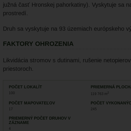
južná časť Hronskej pahorkatiny). Vyskytuje sa 
prostredí.
Druh sa vyskytuje na 93 územiach európskeho v
FAKTORY OHROZENIA
Likvidácia stromov s dutinami, rušenie netopier
priestoroch.
POČET LOKALÍT
PRIEMERNÁ PLOCH
100
2
119 763 m
POČET MAPOVATEĽOV
POČET VYKONANÝC
17
245
PRIEMERNÝ POČET DRUHOV V
ZÁZNAME
4