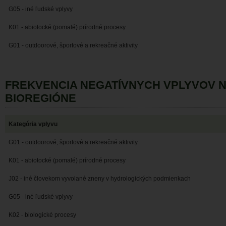
G05 - iné ľudské vplyvy
K01 - abiotocké (pomalé) prírodné procesy
G01 - outdoorové, športové a rekreačné aktivity
FREKVENCIA NEGATÍVNYCH VPLYVOV 
BIOREGIÓNE
Kategória vplyvu
G01 - outdoorové, športové a rekreačné aktivity
K01 - abiotocké (pomalé) prírodné procesy
J02 - iné človekom vyvolané zneny v hydrologických podmienkach
G05 - iné ľudské vplyvy
K02 - biologické procesy