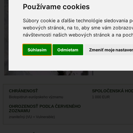
Záznamy monit
Používame cookies
Záznamy výskyt
Súbory cookie a ďalšie technológie sledovania p
webových stránok, na to, aby sme vám zobrazova
návštevnosti našich webových stránok a na pocho
Súhlasím
Odmietam
Zmeniť moje nastave
CHRÁNENOSŤ
SPOLOČENSKÁ HO
Biotop/druh európskeho významu
1 000 EUR
OHROZENOSŤ PODĽA ČERVENÉHO
ZOZNAMU
zraniteľný (VU = Vulnerable)