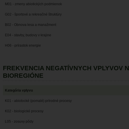
M01 - zmeny abiotických podmienok
G02 - športové a rekreačné štruktúry
B02 - Obnova lesa a manažment
E04 - stavby, budovy v krajine
H06 - prírastok energie
FREKVENCIA NEGATÍVNYCH VPLYVOV 
BIOREGIÓNE
Kategória vplyvu
K01 - abiotocké (pomalé) prírodné procesy
K02 - biologické procesy
L05 - zosuvy pôdy