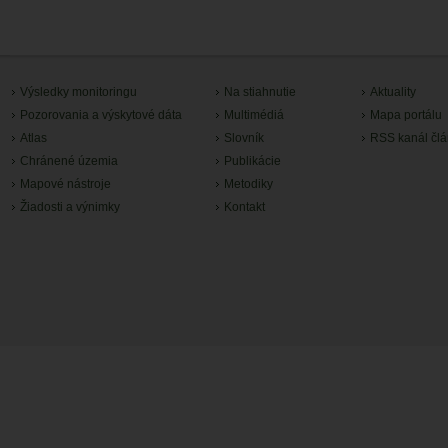
Výsledky monitoringu
Na stiahnutie
Aktuality
Pozorovania a výskytové dáta
Multimédiá
Mapa portálu
Atlas
Slovník
RSS kanál čl
Chránené územia
Publikácie
Mapové nástroje
Metodiky
Žiadosti a výnimky
Kontakt