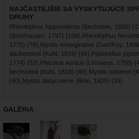
NAJČASTEJŠIE SA VYSKYTUJÚCE SP
DRUHY
Rhinolophus hipposideros (Bechstein, 1800) (1
(Borkhausen, 1797) (108),Rhinolophus ferrum
1775) (76),Myotis emarginatus (Geoffroy, 1806
daubentonii (Kuhl, 1819) (66),Pipistrellus pipist
1774) (52),Plecotus auritus (Linnaeus, 1758) (
bechsteinii (Kuhl, 1818) (49),Myotis nattereri (
(40),Myotis dasycneme (Boie, 1825) (33)
GALÉRIA