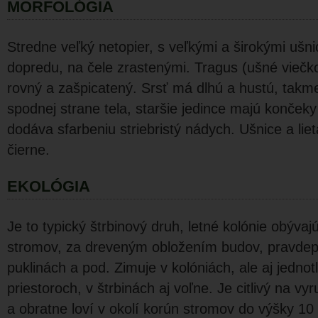
MORFOLÓGIA
Stredne veľký netopier, s veľkými a širo­kými uš
dopredu, na čele zrastenými. Tragus (ušné viečk
rovný a zašpicatený. Srsť má dlhú a hustú, takme
spodnej strane tela, staršie jedince majú končeky
dodáva sfarbeniu striebristý nádych. Ušnice a liet
čierne.
EKOLÓGIA
Je to typický štrbinový druh, letné koló­nie obývaj
stromov, za dreveným obložením budov, pravdep
puklinách a pod. Zimuje v kolóniách, ale aj jedno
priestoroch, v štrbinách aj voľne. Je citlivý na vy
a obratne loví v okolí korún stromov do výšky 10 