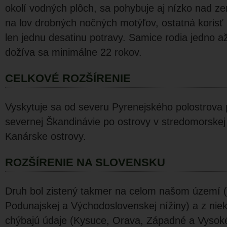
okolí vodných plôch, sa pohybuje aj nízko nad ze
na lov drobných nočných mo­týľov, ostatná korisť (
len jednu desatinu potravy. Samice rodia jedno a
dožíva sa minimálne 22 rokov.
CELKOVÉ ROZŠÍRENIE
Vyskytuje sa od severu Pyrenej­ského polostrova
severnej Škandiná­vie po ostrovy v stredomorskej
Kanárske ostrovy.
ROZŠÍRENIE NA SLOVENSKU
Druh bol zistený takmer na celom našom území (
Podunajskej a Východoslovenskej nížiny) a z niek
chýbajú údaje (Kysuce, Orava, Západné a Vysoké