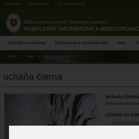
ENGLISH
SLOVENSKY
TEXTOVÁ VERZIA
Výsledky monitoringu
Pozorovania a výskytové dáta
Atlas
C
Úvod
Atlas
Atlas živočíchov
uchaňa čierna
uchaňa čierna
Barbastella barbast
ÚZEMIA NA MA
Atlas živočícho
ZÁZNAMY VÝSK