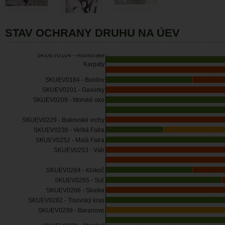
STAV OCHRANY DRUHU NA ÚEV
SKUEV0104 - Homoľské
Karpaty
SKUEV0184 - Burdov
SKUEV0201 - Gavurky
SKUEV0209 - Morské oko
SKUEV0229 - Bukovské vrchy
SKUEV0238 - Veľká Fatra
SKUEV0252 - Malá Fatra
SKUEV0253 - Váh
SKUEV0264 - Klokoč
SKUEV0265 - Suť
SKUEV0266 - Skalka
SKUEV0282 - Tisovský kras
SKUEV0299 - Baranovo