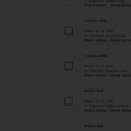
Hl. mapovateľ:
Vantara Peter
Druh v atlase
|
Detail zázn
mačka divá
Dátum: 01. 04. 2026
Hl. mapovateľ:
Danilák Martin
Druh v atlase
|
Detail zázn
mačka divá
Dátum: 16. 02. 2026
Hl. mapovateľ:
Garayová Jana
Druh v atlase
|
Detail zázn
mačka divá
Dátum: 20. 12. 2024
Hl. mapovateľ:
Hájková Andrea
Druh v atlase
|
Detail zázn
mačka divá