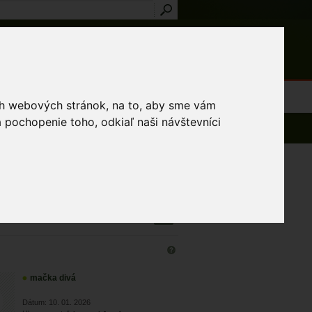
Prihlásenie
Registrácia
médiá
Slovník
Publikácie
Metodiky
Kontakt
osti a výnimky
ich webových stránok, na to, aby sme vám
 pochopenie toho, odkiaľ naši návštevníci
azených 1 - 15 z 1 042 záznamov
mačka divá
Dátum: 10. 01. 2026