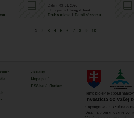
Dátum: 03. 01. 2026
Hl. mapovateľ:
Lengyel Jozef
amu
Druh v atlase
|
Detail záznamu
1
-
2
-
3
-
4
-
5
-
6
-
7
-
8
-
9
-
10
hnutie
Aktuality
diá
Mapa portálu
RSS kanál článkov
cie
Tento projekt je spolufinanco
Investícia do vašej 
ky
Copyright © 2013 Štátna ochr
Dizajn a programovanie Lom
Vyhlásenie o pristupnosti
Prevádzku stránky www.biomon
Štátna ochrana prírody Slove