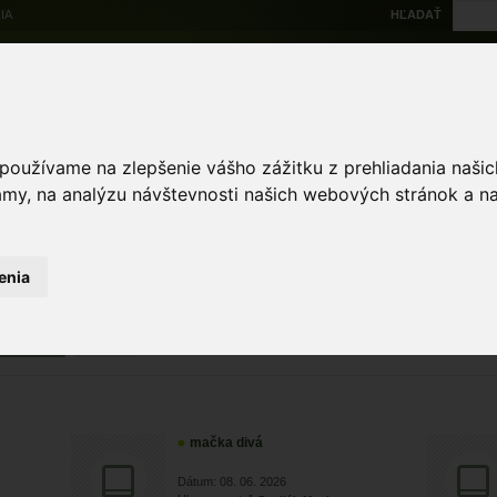
IA
HĽADAŤ
Na stiahnutie
Multi
výskytové dáta
Atlas
Chránené územia
Mapové nástroje
Žiad
 používame na zlepšenie vášho zážitku z prehliadania naš
amy, na analýzu návštevnosti našich webových stránok a na
Zoologické záznamy
 záznamy
enia
ZRUŠIŤ
Zobr
mačka divá
Dátum: 08. 06. 2026