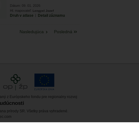
Dátum: 09. 01. 2026
Hl. mapovateľ:
Lengyel Jozef
Druh v atlase
|
Detail záznamu
Nasledujúca
Posledná
vaný z Európskeho fondu pre regionalny rozvoj
budúcnosti
ana prírody SR. Všetky práva vyhradené.
tec.com
itoring.sk a správu jej obsahu zabezpečuje
nskej Republiky