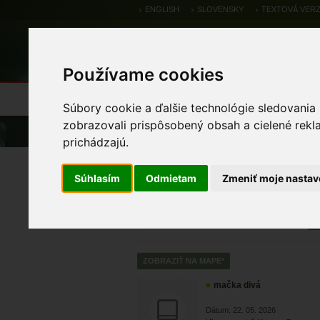
ENGLISH
SLOVENSKY
TEXTOVÁ VERZ
Používame cookies
Výsledky monitoringu
Pozorovania a 
Súbory cookie a ďalšie technológie sledovania
zobrazovali prispôsobený obsah a cielené rekl
Úvod
Pozorovania a výskytové dáta
prichádzajú.
Zoologické výskytové
Súhlasím
Odmietam
Zmeniť moje nastav
mačka divá
Dátum: 22. 05. 2026