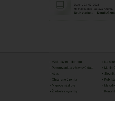
Dátum: 23. 07. 2025
Hl. mapovateľ:
Hájková Andrea
Druh v atlase
|
Detail zázn
Výsledky monitoringu
Na stia
Pozorovania a výskytové dáta
Multimé
Atlas
Slovník
Chránené územia
Publiká
Mapové nástroje
Metodi
Žiadosti a výnimky
Kontakt