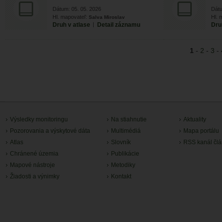
Dátum: 05. 05. 2026
Dátu
Hl. mapovateľ:
Hl. 
Salva Miroslav
Druh v atlase
|
Detail záznamu
Dru
1
-
2
-
3
-
Výsledky monitoringu
Na stiahnutie
Aktuality
Pozorovania a výskytové dáta
Multimédiá
Mapa portálu
Atlas
Slovník
RSS kanál čl
Chránené územia
Publikácie
Mapové nástroje
Metodiky
Žiadosti a výnimky
Kontakt