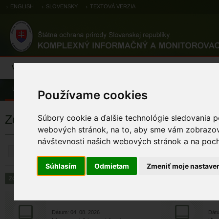
ENGLISH
SLOVENSKY
TEXTOVÁ VERZIA
Výsledky monitoringu
Pozorovania a výskytové dáta
Atlas
C
Úvod
Pozorovania a výskytové dáta
Zoologické záznamy
Používame cookies
Zoologické výskytové záznamy
Súbory cookie a ďalšie technológie sledovania p
webových stránok, na to, aby sme vám zobrazova
návštevnosti našich webových stránok a na pocho
ZRUŠIŤ
Súhlasím
Odmietam
Zmeniť moje nastave
jastrab krahulec
j
Dátum: 04. 08. 2026
Dátu