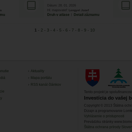
Dátum: 28. 01. 2026
Hl. mapovateľ:
ňa
Lengyel Jozef
amu
Druh v atlase
|
Detail záznamu
1
-
2
-
3
-
4
-
5
-
6
-
7
-
8
-
9
-
10
hnutie
Aktuality
diá
Mapa portálu
RSS kanál článkov
cie
Tento projekt je spolufinanco
Investícia do vašej 
ky
Copyright © 2013 Štátna ochr
Dizajn a programovanie Lom
Vyhlásenie o pristupnosti
Prevádzku stránky www.biomon
Štátna ochrana prírody Slove