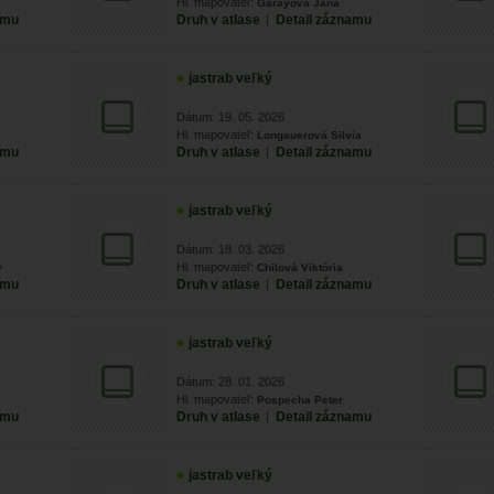
Hl. mapovateľ:
Garayová Jana
amu
Druh v atlase
|
Detail záznamu
jastrab veľký
Dátum: 19. 05. 2026
Hl. mapovateľ:
Longauerová Silvia
amu
Druh v atlase
|
Detail záznamu
jastrab veľký
Dátum: 18. 03. 2026
Hl. mapovateľ:
v
Chilová Viktória
amu
Druh v atlase
|
Detail záznamu
jastrab veľký
Dátum: 28. 01. 2026
Hl. mapovateľ:
Pospecha Peter
amu
Druh v atlase
|
Detail záznamu
jastrab veľký