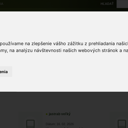
IA
HĽADAŤ
Na stiahnutie
Multi
výskytové dáta
Atlas
Chránené územia
Mapové nástroje
Žiad
 používame na zlepšenie vášho zážitku z prehliadania naš
amy, na analýzu návštevnosti našich webových stránok a na
Zoologické záznamy
 záznamy
enia
ZRUŠIŤ
Zobr
jastrab veľký
Dátum: 16. 02. 2026