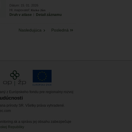
Dátum: 15. 01. 2026
Hl. mapovateľ:
Kicko Ján
Druh v atlase
|
Detail záznamu
Nasledujúca
Posledná
vaný z Európskeho fondu pre regionalny rozvoj
budúcnosti
ana prírody SR. Všetky práva vyhradené.
tec.com
itoring.sk a správu jej obsahu zabezpečuje
nskej Republiky