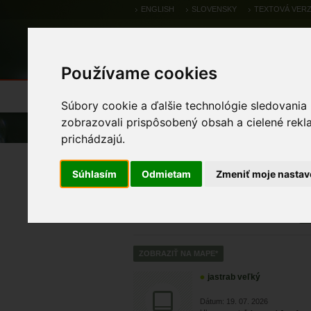
ENGLISH
SLOVENSKY
TEXTOVÁ VERZ
Používame cookies
Výsledky monitoringu
Pozorovania a 
Súbory cookie a ďalšie technológie sledovania
zobrazovali prispôsobený obsah a cielené rekl
Úvod
Pozorovania a výskytové dáta
prichádzajú.
Zoologické výskytové
Súhlasím
Odmietam
Zmeniť moje nastav
jastrab veľký
Dátum: 19. 07. 2026