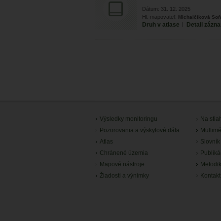
Dátum: 31. 12. 2025
Hl. mapovateľ:
Michalčíková So
Druh v atlase
|
Detail zázn
Výsledky monitoringu
Na stia
Pozorovania a výskytové dáta
Multimé
Atlas
Slovník
Chránené územia
Publiká
Mapové nástroje
Metodi
Žiadosti a výnimky
Kontakt