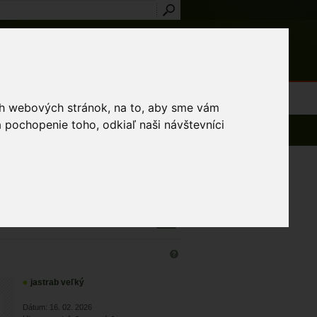
Prihlásenie
Registrácia
médiá
Slovník
Publikácie
Metodiky
Kontakt
osti a výnimky
ich webových stránok, na to, aby sme vám
 pochopenie toho, odkiaľ naši návštevníci
azených 1 - 15 z 1 784 záznamov
jastrab veľký
Dátum: 16. 02. 2026