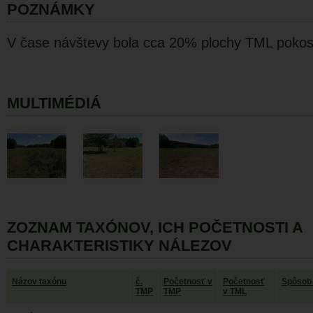
POZNÁMKY
V čase návštevy bola cca 20% plochy TML pokos
MULTIMÉDIÁ
ZOZNAM TAXÓNOV, ICH POČETNOSTI A
CHARAKTERISTIKY NÁLEZOV
Názov taxónu
č.
Početnosť v
Početnosť
Spôsob
TMP
TMP
v TML