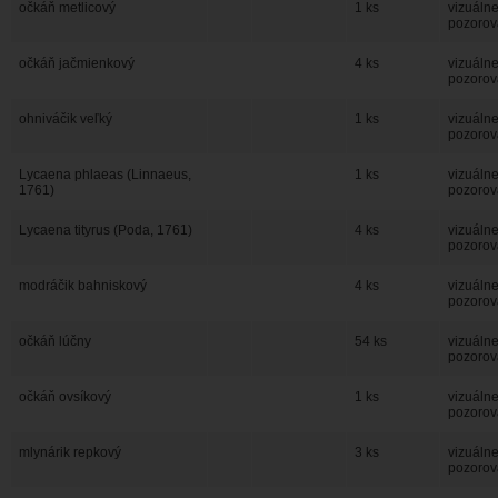
očkáň metlicový
1 ks
vizuáln
pozorov
očkáň jačmienkový
4 ks
vizuáln
pozorov
ohniváčik veľký
1 ks
vizuáln
pozorov
Lycaena phlaeas (Linnaeus,
1 ks
vizuáln
1761)
pozorov
Lycaena tityrus (Poda, 1761)
4 ks
vizuáln
pozorov
modráčik bahniskový
4 ks
vizuáln
pozorov
očkáň lúčny
54 ks
vizuáln
pozorov
očkáň ovsíkový
1 ks
vizuáln
pozorov
mlynárik repkový
3 ks
vizuáln
pozorov