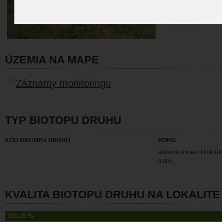
DÁTUM MONIT
12.8.2022
ÚZEMIA NA MAPE
Záznamy monitoringu
TYP BIOTOPU DRUHU
KÓD BIOTOPU DRUHU
POPIS
slatinné a mezofilné lú
ostríc
KVALITA BIOTOPU DRUHU NA LOKALITE 
100,00 %