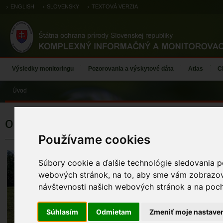
ENGLISH
SLOVENSKY
TEXTOVÁ VERZIA
Výsledky monitoringu
Pozorovania a výskytové dáta
Atlas
C
Úvod
ohniváčik veľký
Používame cookies
ohniváčik veľ
Súbory cookie a ďalšie technológie sledovania p
KÓD TML
webových stránok, na to, aby sme vám zobrazova
TML_LycaDisp_007 
návštevnosti našich webových stránok a na pocho
MENO MAPOVA
Súhlasím
Odmietam
Zmeniť moje nastave
Janák Milan