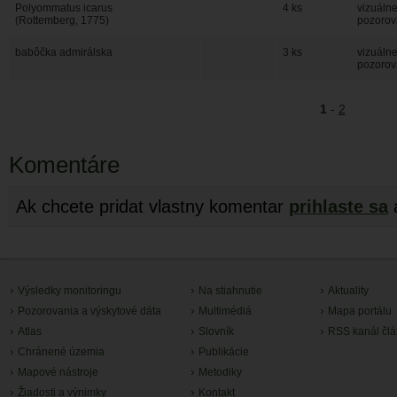
Polyommatus icarus
4 ks
vizuáln
(Rottemberg, 1775)
pozorov
babôčka admirálska
3 ks
vizuáln
pozorov
1
-
2
Komentáre
Ak chcete pridat vlastny komentar
prihlaste sa
Výsledky monitoringu
Na stiahnutie
Aktuality
Pozorovania a výskytové dáta
Multimédiá
Mapa portálu
Atlas
Slovník
RSS kanál čl
Chránené územia
Publikácie
Mapové nástroje
Metodiky
Žiadosti a výnimky
Kontakt