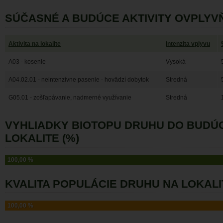
SÚČASNÉ A BUDÚCE AKTIVITY OVPLYV
Aktivita na lokalite
Intenzita vplyvu
A03 - kosenie
Vysoká
A04.02.01 - neintenzívne pasenie - hovädzí dobytok
Stredná
G05.01 - zošľapávanie, nadmerné využívanie
Stredná
VYHLIADKY BIOTOPU DRUHU DO BUDÚ
LOKALITE (%)
100,00 %
KVALITA POPULÁCIE DRUHU NA LOKALI
100,00 %