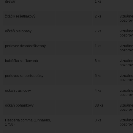
drevár
1 ks
žltáčik rešetliakový
2 ks
vizuáln
pozorov
očkáň bielopásy
7 ks
vizuáln
pozorov
perlovec dvanásťškvrnný
1 ks
vizuáln
pozorov
babôčka sieťkovaná
6 ks
vizuáln
pozorov
perlovec striebristopásy
5 ks
vizuáln
pozorov
očkáň traslicový
4 ks
vizuáln
pozorov
očkáň pohánkový
38 ks
vizuáln
pozorov
Hesperia comma (Linnaeus,
3 ks
vizuáln
1758)
pozorov