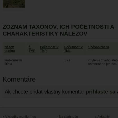
ZOZNAM TAXÓNOV, ICH POČETNOSTI A
CHARAKTERISTIKY NÁLEZOV
Názov
č.
Početnosť v
Početnosť v
Spôsob zberu
taxónu
TMP
TMP
TML
krátkonôžka
1 ks
chytenie živého ale
štíhla
usmrteného jedinca
Komentáre
Ak chcete pridat vlastny komentar
prihlaste sa
Výsledky monitoringu
Na stiahnutie
Aktuality