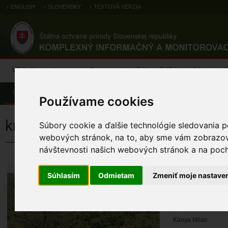
ENGLISH
SLOVENSKY
TEXTOVÁ VERZIA
Výsledky monitoringu
Pozorovania a výskytové dáta
Atlas
C
Úvod
Používame cookies
krátkonôžka štíhla
Súbory cookie a ďalšie technológie sledovania p
webových stránok, na to, aby sme vám zobrazova
návštevnosti našich webových stránok a na pocho
krátkonôžka š
Súhlasím
Odmietam
Zmeniť moje nastave
KÓD TML
TML_AbleKita_020 
MENO MAPOVA
Kánya Milan