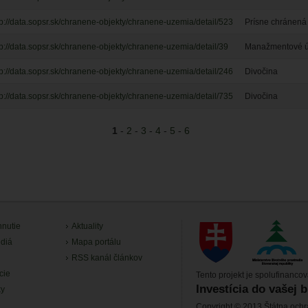
tp://data.sopsr.sk/chranene-objekty/chranene-uzemia/detail/523
Prísne chránená 
tp://data.sopsr.sk/chranene-objekty/chranene-uzemia/detail/39
Manažmentové úz
tp://data.sopsr.sk/chranene-objekty/chranene-uzemia/detail/246
Divočina
tp://data.sopsr.sk/chranene-objekty/chranene-uzemia/detail/735
Divočina
1
-
2
-
3
-
4
-
5
-
6
hnutie
Aktuality
diá
Mapa portálu
RSS kanál článkov
cie
Tento projekt je spolufinanco
Investícia do vašej 
ky
Copyright © 2013 Štátna ochr