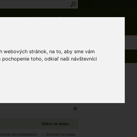
Prihlásenie
Registrácia
médiá
Slovník
Publikácie
Metodiky
Kontakt
osti a výnimky
ich webových stránok, na to, aby sme vám
 pochopenie toho, odkiaľ naši návštevníci
Zobrazených 1 - 30 z 165 záznamov
Odkaz na mapu
emie pre biotop/druh
Zobraziť na mape