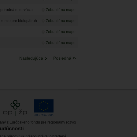
prírodná rezervácia
Zobraziť na mape
emie pre biotop/druh
Zobraziť na mape
Zobraziť na mape
Zobraziť na mape
Nasledujúca
Posledná
vaný z Európskeho fondu pre regionalny rozvoj
budúcnosti
ana prírody SR. Všetky práva vyhradené.