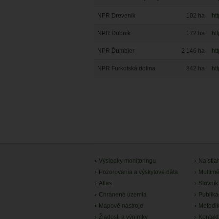
NPR Dreveník
102
ha
ht
NPR Dubník
172
ha
ht
NPR Ďumbier
2 146
ha
ht
NPR Furkotská dolina
842
ha
ht
Výsledky monitoringu
Na stia
Pozorovania a výskytové dáta
Multimé
Atlas
Slovník
Chránené územia
Publiká
Mapové nástroje
Metodi
Žiadosti a výnimky
Kontakt