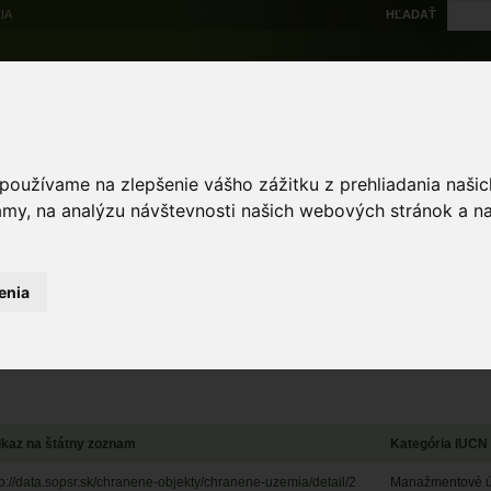
IA
HĽADAŤ
Na stiahnutie
Multi
výskytové dáta
Atlas
Chránené územia
Mapové nástroje
Žiad
 používame na zlepšenie vášho zážitku z prehliadania naš
sieť chránených území
Národné prírodné rezervácie
amy, na analýzu návštevnosti našich webových stránok a na
rvácie
enia
ZRUŠIŤ
kaz na štátny zoznam
Kategória IUCN
tp://data.sopsr.sk/chranene-objekty/chranene-uzemia/detail/2
Manažmentové úz