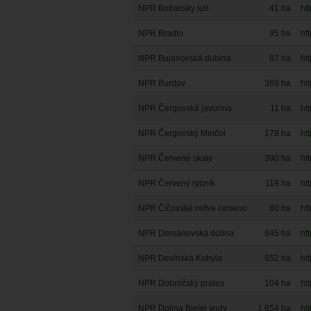
NPR Botiansky luh
41
ha
ht
NPR Bradlo
95
ha
ht
NPR Bujanovská dubina
87
ha
ht
NPR Burdov
369
ha
ht
NPR Čergovská javorina
11
ha
ht
NPR Čergovský Minčol
178
ha
ht
NPR Červené skaly
390
ha
ht
NPR Červený rybník
119
ha
ht
NPR Číčovské mŕtve rameno
80
ha
ht
NPR Demänovská dolina
845
ha
ht
NPR Devínska Kobyla
652
ha
ht
NPR Dobročský prales
104
ha
ht
NPR Dolina Bielej vody
1 654
ha
ht