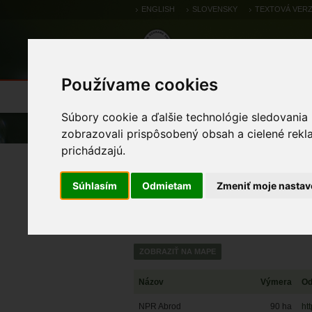
ENGLISH
SLOVENSKY
TEXTOVÁ VERZ
Používame cookies
Výsledky monitoringu
Pozorovania a 
Súbory cookie a ďalšie technológie sledovania
Úvod
Chránené územia
Národná 
zobrazovali prispôsobený obsah a cielené rekl
prichádzajú.
Národné prírodné reze
Súhlasím
Odmietam
Zmeniť moje nastav
Názov
Výmera
Od
NPR Abrod
90
ha
ht