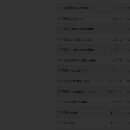
NPR Apálsky ostrov
86
ha
ht
NPR Bábsky les
28
ha
ht
NPR Bačkovská dolina
238
ha
ht
NPR Badínsky prales
31
ha
ht
NPR Batizovská dolina
494
ha
ht
NPR Becherovská tisina
24
ha
ht
NPR Belianske lúky
94
ha
ht
NPR Belianske Tatry
5 407
ha
ht
NPR Bielovodská dolina
3 709
ha
ht
NPR Bielska skala
15
ha
ht
NPR Bokšov
146
ha
ht
NPR Boky
168
ha
ht