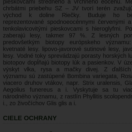
pieskovcami stredného a vrchného eocénu. M
chrbátmi priebehu SZ – JV tvorí terén zvažu
východ k doline Riečky. Buduje ho belo
reprezentované spodnoeocénnymi červenými a 
tenkolavicovitými pieskovcami s hieroglyfmi. 
zaberajú lesy, takmer 97 %. Z lesných por
predovšetkým biotopy európskeho významu
kvetnaté lesy. lipovo-javorové sutinové lesy, j
lesy. Vodné toky sprevádzajú porasty horských l
biotopov dopĺňajú biotopy lúk a pasienkov. V 
výskyt vlka, rysa a mačky divej. Z ďalšíc
významu sú zastúpené Bombina variegata, Rosal
viacero druhov vtákov, napr. Strix uralensis, G
Aegolius funereus a i. Vyskytuje sa tu viac
národného významu, z rastlín Phyllitis scolopen
i., zo živočíchov Glis glis a i.
CIELE OCHRANY