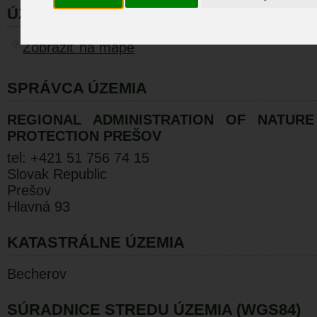
ÚZEMIA NA MAPE
Zobraziť na mape
SPRÁVCA ÚZEMIA
REGIONAL ADMINISTRATION OF NATUR
PROTECTION PREŠOV
tel: +421 51 756 74 15
Slovak Republic
Prešov
Hlavná 93
KATASTRÁLNE ÚZEMIA
Becherov
SÚRADNICE STREDU ÚZEMIA (WGS84)