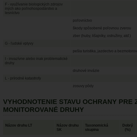
F - využívanie biologických zdrojov
iných ako poľnohospodárstvo a
lesníctvo
poľovníctvo
škody spôsobené poľovnou zverou
zber (huby, lišajníky, ostružiny, atď.)
G - ľudské vplyvy
pešia turistika, jazdectvo a bezmotoro
I - invazívne alebo inak problematické
druhy
druhové invázie
L - prírodné katastrofy
zosuvy pôdy
VYHODNOTENIE STAVU OCHRANY PRE 
MONITOROVANÉ DRUHY
Názov druhu LT
Názov druhu
Taxonomická
Dobrý
SK
skupina
(%)