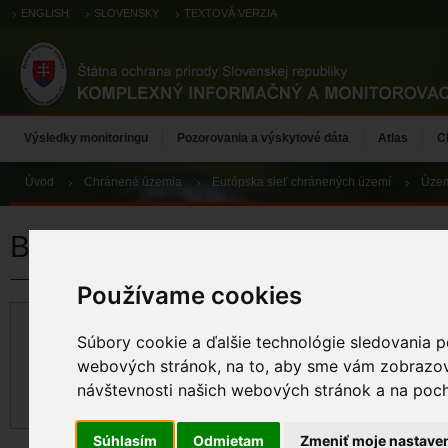
ENGLISH
SLOVENSKY
TEXTOVÁ VERZIA
Výsledky monitoringu
Pozorovania a výskytové dáta
Atlas
C
Úvod
Chránené územia
Európska sieť chránených území
Územ
Becherovská tisina
Používame cookies
KÓD ÚZEMIA
VÝMERA ÚZEMIA
Súbory cookie a ďalšie technológie sledovania p
SKUEV0937
264,658
ha
webových stránok, na to, aby sme vám zobrazova
DÁTUM NÁVRHU
DÁTUM AKTUALIZ
návštevnosti našich webových stránok a na pocho
21.09.2015
16.10.2017
Súhlasím
Odmietam
Zmeniť moje nastave