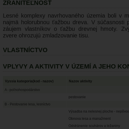
ZRANITEĽNOSŤ
Lesné komplexy navrhovaného územia boli v mi
najmä holorubnou ťažbou dreva. V súčasnosti pr
záujem vlastníkov o ťažbu drevnej hmoty. Zvý
zvere ohrozujú zmladzovanie tisu.
VLASTNÍCTVO
VPLYVY A AKTIVITY V ÚZEMÍ A JEHO K
Vyssia kategoria(kod - nazov)
Nazov aktivity
A - poľnohospodárstvo
pestovanie
B - Pestovanie lesa, lesníctvo
Výsadba na nelesnej ploche - nepôvo
Obnova lesa a manažment
Odstránenie scuhárov a ležaniny