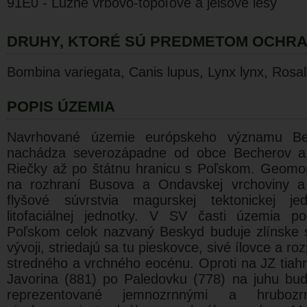
91E0 - Lužné vŕbovo-topoľové a jelšové lesy
DRUHY, KTORÉ SÚ PREDMETOM OCHR
Bombina variegata, Canis lupus, Lynx lynx, Rosal
POPIS ÚZEMIA
Navrhované územie európskeho významu Bec
nachádza severozápadne od obce Becherov a 
Riečky až po štátnu hranicu s Poľskom. Geomor
na rozhraní Busova a Ondavskej vrchoviny a 
flyšové súvrstvia magurskej tektonickej je
litofaciálnej jednotky. V SV časti územia po
Poľskom celok nazvaný Beskyd buduje zlínske s
vývoji, striedajú sa tu pieskovce, sivé ílovce a r
stredného a vrchného eocénu. Oproti na JZ tiahn
Javorina (881) po Paledovku (778) na juhu budu
reprezentované jemnozrnnými a hrubozr