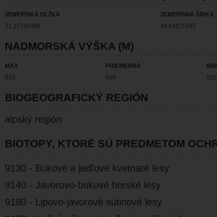
ZEMEPISKÁ DĹŽKA
ZEMEPISNÁ ŠÍRKA
21,27792488
49,44871545
NADMORSKÁ VÝŠKA (M)
MAX
PRIEMERNÁ
MIN
870
669
522
BIOGEOGRAFICKÝ REGIÓN
alpský región
BIOTOPY, KTORÉ SÚ PREDMETOM OCH
9130 - Bukové a jedľové kvetnaté lesy
9140 - Javorovo-bukové horské lesy
9180 - Lipovo-javorové sutinové lesy