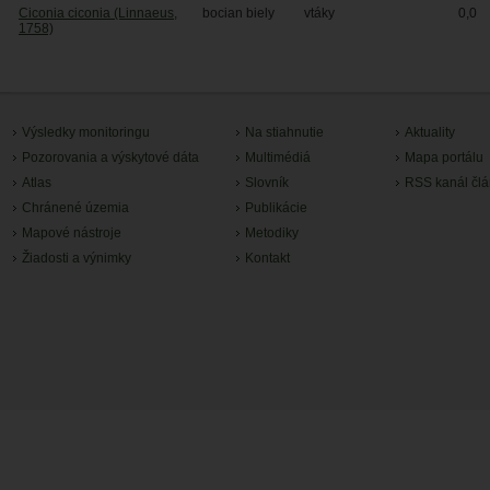
Ciconia ciconia (Linnaeus,
bocian biely
vtáky
0,0
1758)
Výsledky monitoringu
Na stiahnutie
Aktuality
Pozorovania a výskytové dáta
Multimédiá
Mapa portálu
Atlas
Slovník
RSS kanál čl
Chránené územia
Publikácie
Mapové nástroje
Metodiky
Žiadosti a výnimky
Kontakt