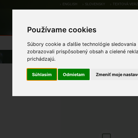
ENGLISH
SLOVENSKY
TEXTOVÁ VERZ
Používame cookies
Výsledky monitoringu
Pozorovania a 
Súbory cookie a ďalšie technológie sledovania
zobrazovali prispôsobený obsah a cielené rekl
Úvod
Atlas
Atlas rastlín
prichádzajú.
dušovka alpínska
Súhlasím
Odmietam
Zmeniť moje nastav