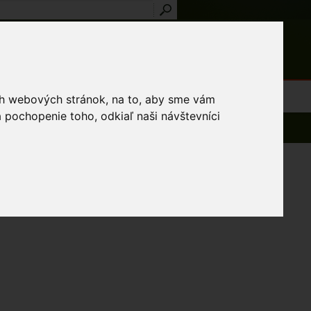
Prihlásenie
Registrácia
médiá
Slovník
Publikácie
Metodiky
Kontakt
osti a výnimky
ich webových stránok, na to, aby sme vám
 pochopenie toho, odkiaľ naši návštevníci
Spät na zoznam