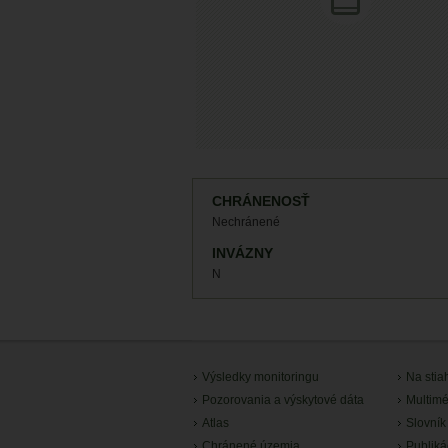
CHRÁNENOSŤ
Nechránené
INVÁZNY
N
Výsledky monitoringu
Na stia
Pozorovania a výskytové dáta
Multimé
Atlas
Slovník
Chránené územia
Publiká