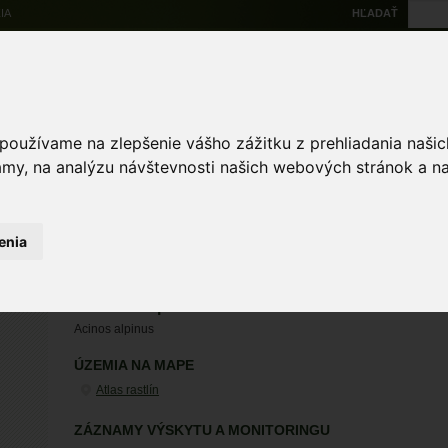
IA
HĽADAŤ
Na stiahnutie
Multi
výskytové dáta
Atlas
Chránené územia
Mapové nástroje
Žiad
 používame na zlepšenie vášho zážitku z prehliadania naš
amy, na analýzu návštevnosti našich webových stránok a na
enia
dušovka alpínska
Acinos alpinus
ÚZEMIA NA MAPE
Atlas rastlín
ZÁZNAMY VÝSKYTU A MONITORINGU