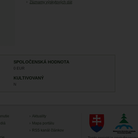
Záznamy výskytových dát
SPOLOČENSKÁ HODNOTA
0 EUR
KULTIVOVANÝ
N
hnutie
Aktuality
diá
Mapa portálu
RSS kanál článkov
cie