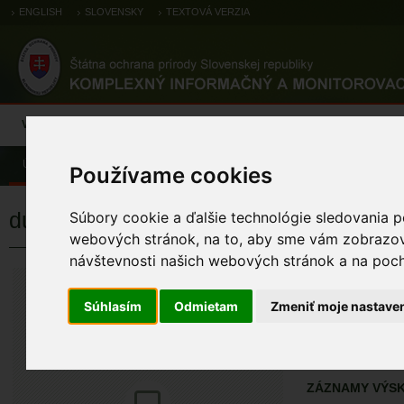
ENGLISH
SLOVENSKY
TEXTOVÁ VERZIA
Výsledky monitoringu
Pozorovania a výskytové dáta
Atlas
C
Úvod
Atlas
Atlas rastlín
Používame cookies
dušovka rolná vlnatá
Súbory cookie a ďalšie technológie sledovania p
webových stránok, na to, aby sme vám zobrazova
návštevnosti našich webových stránok a na pocho
dušovka rolná
Acinos arvensis sub
Súhlasím
Odmietam
Zmeniť moje nastave
ÚZEMIA NA MA
Atlas rastlín
ZÁZNAMY VÝSK