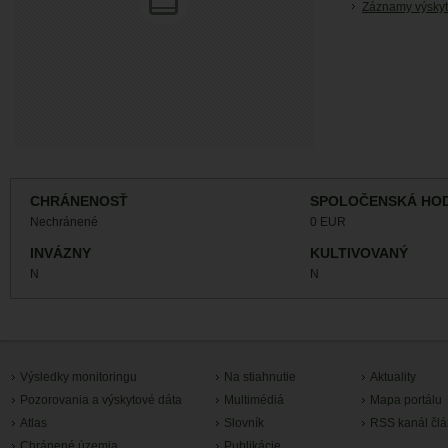
Záznamy výskyt
CHRÁNENOSŤ
SPOLOČENSKÁ HO
Nechránené
0 EUR
INVÁZNY
KULTIVOVANÝ
N
N
Výsledky monitoringu
Na stiahnutie
Aktuality
Pozorovania a výskytové dáta
Multimédiá
Mapa portálu
Atlas
Slovník
RSS kanál čl
Chránené územia
Publikácie