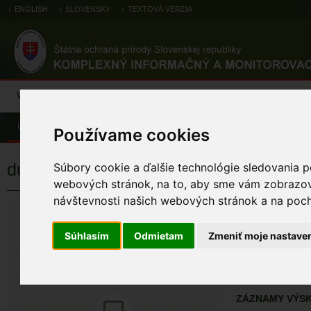
ENGLISH
SLOVENSKY
TEXTOVÁ VERZIA
Výsledky monitoringu
Pozorovania a výskytové dáta
Atlas
C
Úvod
Atlas
Atlas rastlín
Používame cookies
dušovka rolná
Súbory cookie a ďalšie technológie sledovania p
webových stránok, na to, aby sme vám zobrazova
návštevnosti našich webových stránok a na pocho
dušovka roln
Acinos arvensis
Súhlasím
Odmietam
Zmeniť moje nastave
ÚZEMIA NA MA
Atlas rastlín
ZÁZNAMY VÝSK