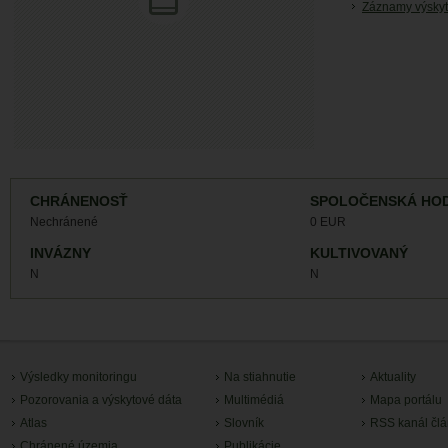
Záznamy výskyt
CHRÁNENOSŤ
SPOLOČENSKÁ HO
Nechránené
0 EUR
INVÁZNY
KULTIVOVANÝ
N
N
Výsledky monitoringu
Na stiahnutie
Aktuality
Pozorovania a výskytové dáta
Multimédiá
Mapa portálu
Atlas
Slovník
RSS kanál čl
Chránené územia
Publikácie