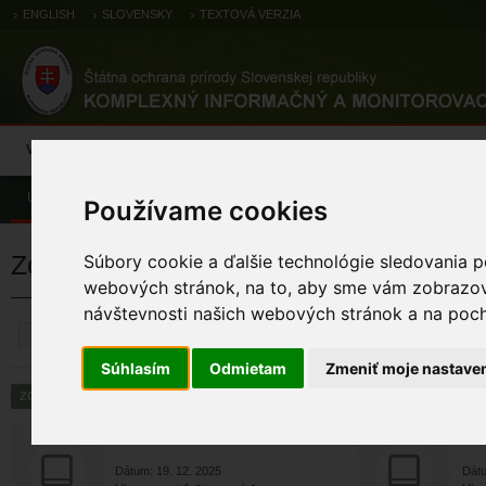
ENGLISH
SLOVENSKY
TEXTOVÁ VERZIA
Výsledky monitoringu
Pozorovania a výskytové dáta
Atlas
C
Úvod
Pozorovania a výskytové dáta
Zoologické záznamy
Používame cookies
Zoologické výskytové záznamy
Súbory cookie a ďalšie technológie sledovania p
webových stránok, na to, aby sme vám zobrazova
návštevnosti našich webových stránok a na pocho
ZRUŠIŤ
Súhlasím
Odmietam
Zmeniť moje nastave
Bobor vodný
B
Dátum: 19. 12. 2025
Dátu