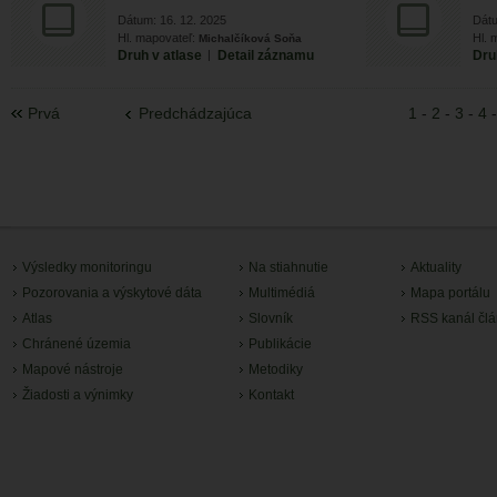
Dátum: 16. 12. 2025
Dátu
Hl. mapovateľ:
Hl. 
Michalčíková Soňa
Druh v atlase
|
Detail záznamu
Dru
Prvá
Predchádzajúca
1
-
2
-
3
-
4
Výsledky monitoringu
Na stiahnutie
Aktuality
Pozorovania a výskytové dáta
Multimédiá
Mapa portálu
Atlas
Slovník
RSS kanál čl
Chránené územia
Publikácie
Mapové nástroje
Metodiky
Žiadosti a výnimky
Kontakt