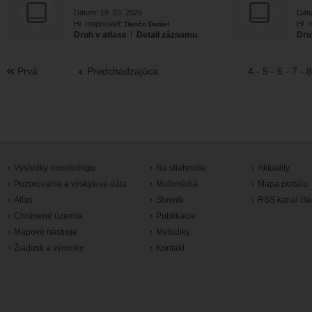
Dátum: 18. 03. 2026
Dátu
Hl. mapovateľ:
Hl. 
Dančo Daniel
Druh v atlase
|
Detail záznamu
Dru
Prvá
Predchádzajúca
4
-
5
-
6
-
7
-
8
Výsledky monitoringu
Na stiahnutie
Aktuality
Pozorovania a výskytové dáta
Multimédiá
Mapa portálu
Atlas
Slovník
RSS kanál čl
Chránené územia
Publikácie
Mapové nástroje
Metodiky
Žiadosti a výnimky
Kontakt