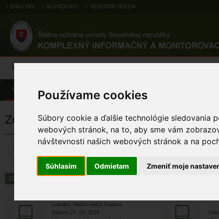
ENGLISH
SLOVENSKY
TEXTOVÁ VERZIA
Výsledky monitoringu
Pozorovania a výskytové dáta
Atlas
C
Úvod
Pozorovania a výskytové dáta
Zoologické záznamy
Používame cookies
Zoologické výskytové záznamy
Súbory cookie a ďalšie technológie sledovania p
webových stránok, na to, aby sme vám zobrazova
návštevnosti našich webových stránok a na pocho
ZRUŠIŤ
Súhlasím
Odmietam
Zmeniť moje nastave
krkavec čierny
k
Lokalita: Vodná nádrž Bajtava
Dátum: 27. 03. 2026
Dátu