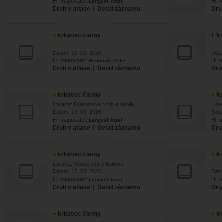
Hl. mapovateľ:
Hl. 
Lengyel Jozef
Druh v atlase
|
Detail záznamu
Dru
krkavec čierny
k
Dátum: 10. 03. 2026
Dátu
Hl. mapovateľ:
Hl. 
Rechtorík Peter
Druh v atlase
|
Detail záznamu
Dru
krkavec čierny
k
Lokalita: Drastavica, vrch a okolie, ...
Loka
Dátum: 19. 03. 2026
Dátu
Hl. mapovateľ:
Hl. 
Lengyel Jozef
Druh v atlase
|
Detail záznamu
Dru
krkavec čierny
k
Lokalita: Vodná nádrž Bajtava
Dátum: 17. 03. 2026
Dátu
Hl. mapovateľ:
Hl. 
Lengyel Jozef
Druh v atlase
|
Detail záznamu
Dru
krkavec čierny
k