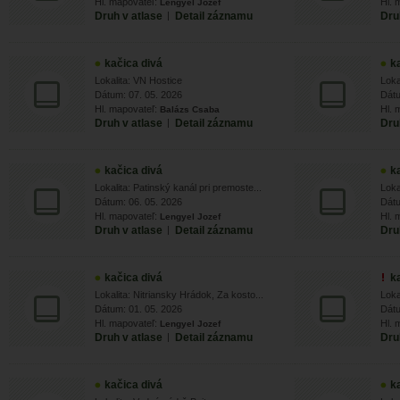
Hl. mapovateľ:
Hl. 
Lengyel Jozef
Druh v atlase
|
Detail záznamu
Dru
kačica divá
k
Lokalita: VN Hostice
Loka
Dátum: 07. 05. 2026
Dátu
Hl. mapovateľ:
Hl. 
Balázs Csaba
Druh v atlase
|
Detail záznamu
Dru
kačica divá
k
Lokalita: Patinský kanál pri premoste...
Loka
Dátum: 06. 05. 2026
Dátu
Hl. mapovateľ:
Hl. 
Lengyel Jozef
Druh v atlase
|
Detail záznamu
Dru
kačica divá
k
Lokalita: Nitriansky Hrádok, Za kosto...
Loka
Dátum: 01. 05. 2026
Dátu
Hl. mapovateľ:
Hl. 
Lengyel Jozef
Druh v atlase
|
Detail záznamu
Dru
kačica divá
k