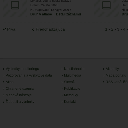
Lokalita: Vodná nádrž Bajtava
Loka
Dátum: 24. 04. 2026
Dátu
Hl. mapovateľ:
Hl. 
Lengyel Jozef
Druh v atlase
|
Detail záznamu
Dru
Prvá
Predchádzajúca
1
-
2
-
3
-
4
Výsledky monitoringu
Na stiahnutie
Aktuality
Pozorovania a výskytové dáta
Multimédiá
Mapa portálu
Atlas
Slovník
RSS kanál čl
Chránené územia
Publikácie
Mapové nástroje
Metodiky
Žiadosti a výnimky
Kontakt