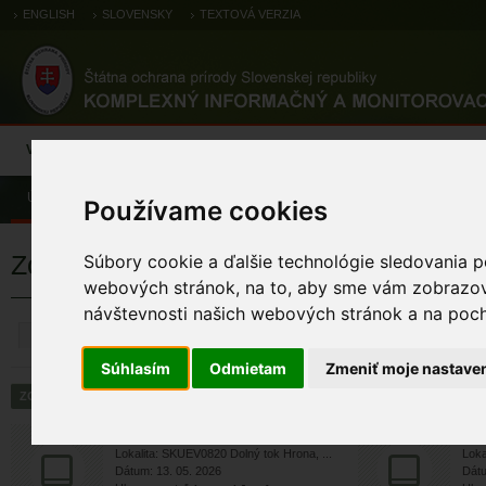
ENGLISH
SLOVENSKY
TEXTOVÁ VERZIA
Výsledky monitoringu
Pozorovania a výskytové dáta
Atlas
C
Úvod
Pozorovania a výskytové dáta
Zoologické záznamy
Používame cookies
Zoologické výskytové záznamy
Súbory cookie a ďalšie technológie sledovania p
webových stránok, na to, aby sme vám zobrazova
návštevnosti našich webových stránok a na pocho
ZRUŠIŤ
Súhlasím
Odmietam
Zmeniť moje nastave
kačica divá
k
Lokalita: SKUEV0820 Dolný tok Hrona, ...
Loka
Dátum: 13. 05. 2026
Dátu