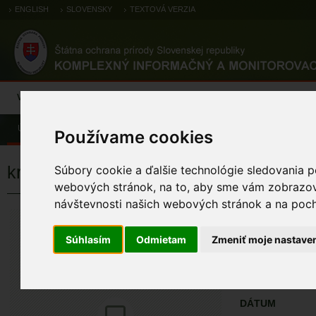
ENGLISH
SLOVENSKY
TEXTOVÁ VERZIA
Výsledky monitoringu
Pozorovania a výskytové dáta
Atlas
C
Úvod
Pozorovania a výskytové dáta
Zoologické záznamy
Používame cookies
krkavec čierny
Súbory cookie a ďalšie technológie sledovania p
webových stránok, na to, aby sme vám zobrazova
návštevnosti našich webových stránok a na pocho
krkavec čiern
Corvus corax Linna
Súhlasím
Odmietam
Zmeniť moje nastave
ÚZEMIA NA MA
Pozorovania a 
DÁTUM