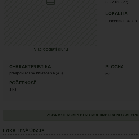
3.6.2026 (jar)
LOKALITA
Ľubochnianska dol
Viac fotografií druhu
CHARAKTERISTIKA
PLOCHA
predpokladané hniezdenie (A0)
2
m
POČETNOSŤ
1 ks
ZOBRAZIŤ KOMPLETNÚ MULTIMEDIÁLNU GALÉRI
LOKALITNÉ ÚDAJE