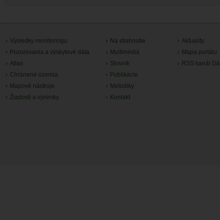
Výsledky monitoringu
Na stiahnutie
Aktuality
Pozorovania a výskytové dáta
Multimédiá
Mapa portálu
Atlas
Slovník
RSS kanál čl
Chránené územia
Publikácie
Mapové nástroje
Metodiky
Žiadosti a výnimky
Kontakt