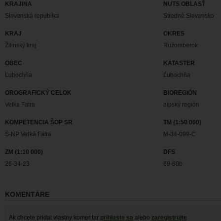
KRAJINA
NUTS OBLASŤ
Slovenská republika
Stredné Slovensko
KRAJ
OKRES
Žilinský kraj
Ružomberok
OBEC
KATASTER
Ľubochňa
Ľubochňa
OROGRAFICKÝ CELOK
BIOREGIÓN
Velka Fatra
alpský región
KOMPETENCIA ŠOP SR
TM (1:50 000)
S-NP Veľká Fatra
M-34-099-C
ZM (1:10 000)
DFS
26-34-23
69-80b
KOMENTÁRE
Ak chcete pridat vlastny komentar
prihlaste sa
alebo
zaregistrujte