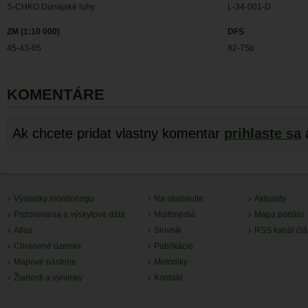
S-CHKO Dunajské luhy
L-34-001-D
ZM (1:10 000)
DFS
45-43-05
82-75b
KOMENTÁRE
Ak chcete pridat vlastny komentar
prihlaste sa
Výsledky monitoringu
Na stiahnutie
Aktuality
Pozorovania a výskytové dáta
Multimédiá
Mapa portálu
Atlas
Slovník
RSS kanál čl
Chránené územia
Publikácie
Mapové nástroje
Metodiky
Žiadosti a výnimky
Kontakt