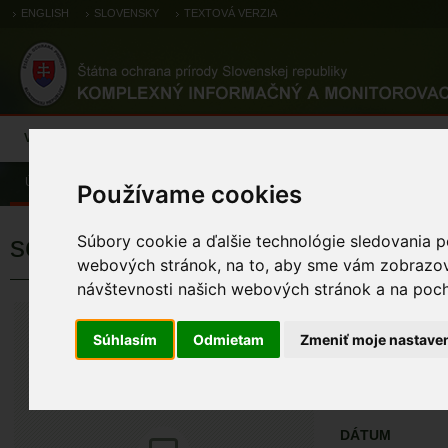
ENGLISH
SLOVENSKY
TEXTOVÁ VERZIA
Výsledky monitoringu
Pozorovania a výskytové dáta
Atlas
C
Úvod
Pozorovania a výskytové dáta
Zoologické záznamy
Používame cookies
sokol myšiar
Súbory cookie a ďalšie technológie sledovania p
webových stránok, na to, aby sme vám zobrazova
návštevnosti našich webových stránok a na pocho
sokol myšiar
Falco tinnunculus 
Súhlasím
Odmietam
Zmeniť moje nastave
ÚZEMIA NA MA
Pozorovania a 
DÁTUM