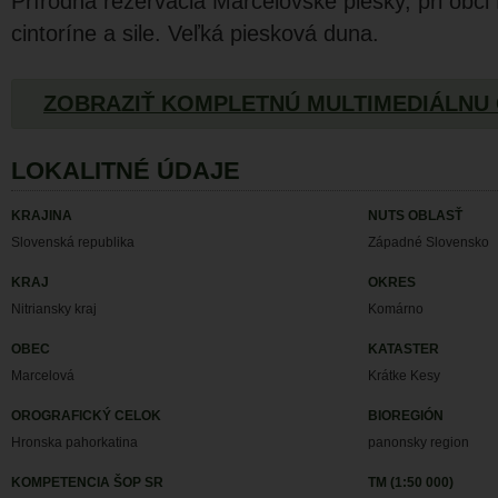
Prírodná rezervácia Marcelovské piesky, pri obci 
cintoríne a sile. Veľká piesková duna.
ZOBRAZIŤ KOMPLETNÚ MULTIMEDIÁLNU
LOKALITNÉ ÚDAJE
KRAJINA
NUTS OBLASŤ
Slovenská republika
Západné Slovensko
KRAJ
OKRES
Nitriansky kraj
Komárno
OBEC
KATASTER
Marcelová
Krátke Kesy
OROGRAFICKÝ CELOK
BIOREGIÓN
Hronska pahorkatina
panonsky region
KOMPETENCIA ŠOP SR
TM (1:50 000)