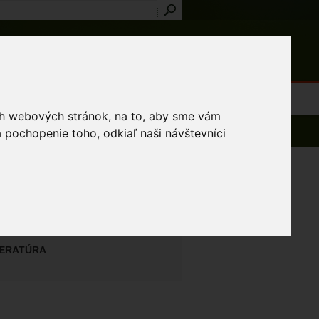
Prihlásenie
Registrácia
médiá
Slovník
Publikácie
Metodiky
Kontakt
osti a výnimky
ich webových stránok, na to, aby sme vám
 pochopenie toho, odkiaľ naši návštevníci
AVNÝ MAPOVATEĽ
yel Jozef
TATNÍ MAPOVATELIA
TERATÚRA