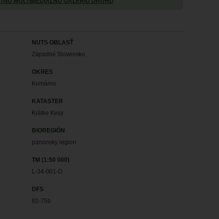
TNÚ MULTIMEDIÁLNU GALÉRIU DRUHU
NUTS OBLASŤ
Západné Slovensko
OKRES
Komárno
KATASTER
Krátke Kesy
BIOREGIÓN
panonsky region
TM (1:50 000)
L-34-001-D
DFS
82-75b