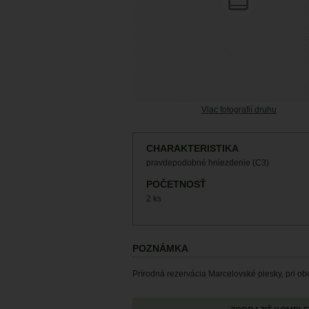
Viac fotografií druhu
CHARAKTERISTIKA
pravdepodobné hniezdenie (C3)
POČETNOSŤ
2 ks
POZNÁMKA
Prírodná rezervácia Marcelovské piesky, pri obc