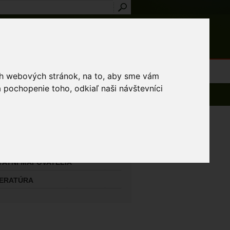
Prihlásenie
Registrácia
médiá
Slovník
Publikácie
Metodiky
Kontakt
osti a výnimky
ich webových stránok, na to, aby sme vám
 pochopenie toho, odkiaľ naši návštevníci
AVNÝ MAPOVATEĽ
udíková Ivana
TATNÍ MAPOVATELIA
TERATÚRA