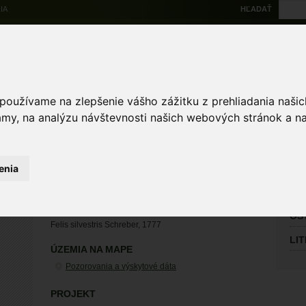
IA
HĽADAŤ
Na stiahnutie
Multi
výskytové dáta
Atlas
Chránené územia
Mapové nástroje
Žiad
 používame na zlepšenie vášho zážitku z prehliadania naš
amy, na analýzu návštevnosti našich webových stránok a na
Zoologické záznamy
enia
HL
Lab
mačka divá
OS
Felis silvestris Schreber, 1777
LI
ÚZEMIA NA MAPE
Pozorovania a výskytové dáta
PROJEKT