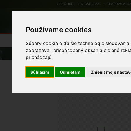
ENGLISH
SLOVENSKY
TEXTOVÁ VERZ
Používame cookies
Výsledky monitoringu
Pozorovania a 
Súbory cookie a ďalšie technológie sledovania
zobrazovali prispôsobený obsah a cielené rekl
Úvod
Pozorovania a výskytové dáta
prichádzajú.
mačka divá
Súhlasím
Odmietam
Zmeniť moje nastav