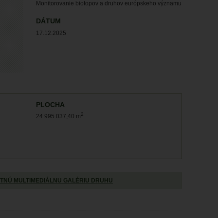
Monitorovanie biotopov a druhov európskeho významu
DÁTUM
17.12.2025
PLOCHA
2
24 995 037,40 m
TNÚ MULTIMEDIÁLNU GALÉRIU DRUHU