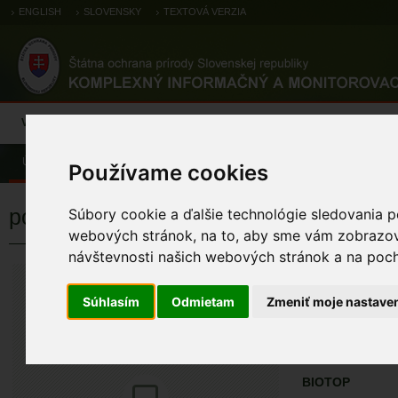
ENGLISH
SLOVENSKY
TEXTOVÁ VERZIA
Výsledky monitoringu
Pozorovania a výskytové dáta
Atlas
C
Úvod
Pozorovania a výskytové dáta
Botanické záznamy
Používame cookies
pohánkovec japonský
Súbory cookie a ďalšie technológie sledovania p
webových stránok, na to, aby sme vám zobrazova
návštevnosti našich webových stránok a na pocho
pohánkovec j
Fallopia japonica
Súhlasím
Odmietam
Zmeniť moje nastave
ÚZEMIA NA MA
Pozorovania a 
BIOTOP