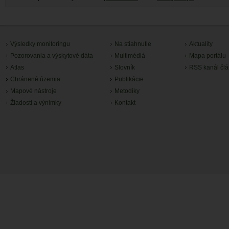
Výsledky monitoringu
Na stiahnutie
Aktuality
Pozorovania a výskytové dáta
Multimédiá
Mapa portálu
Atlas
Slovník
RSS kanál čl
Chránené územia
Publikácie
Mapové nástroje
Metodiky
Žiadosti a výnimky
Kontakt