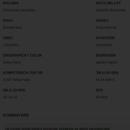
KRAJINA
NUTS OBLASŤ
Slovenská republika
Stredné Slovensko
KRAJ
OKRES
Žilinský kraj
Ružomberok
OBEC
KATASTER
Ľubochňa
Ľubochňa
OROGRAFICKÝ CELOK
BIOREGIÓN
Velka Fatra
alpský región
KOMPETENCIA ŠOP SR
TM (1:50 000)
S-NP Veľká Fatra
M-34-099-C
ZM (1:10 000)
DFS
26-34-22
69-80d
KOMENTÁRE
Ak chcete pridat vlastny komentar
prihlaste sa
alebo
zaregistrujte