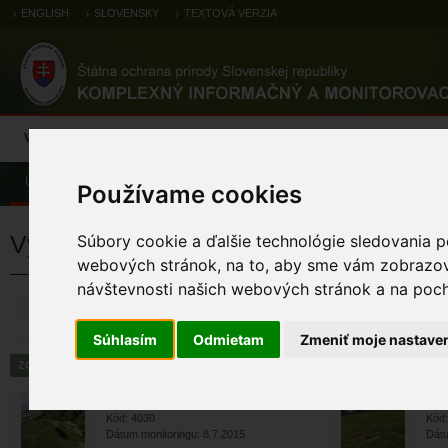
ENGLISH
SLOVENSKY
TEXTOVÁ VERZIA
Výsledky monitoringu
Pozorovania a výskytové dáta
Atlas
C
Úvod
Používame cookies
Výsledky monitoringu
Súbory cookie a ďalšie technológie sledovania p
webových stránok, na to, aby sme vám zobrazova
návštevnosti našich webových stránok a na pocho
ZRUŠIŤ
Súhlasím
Odmietam
Zmeniť moje nastave
Suché vresoviská v nížinách a ...
Suc
Kód: 4030
Kód:
Dátum monitoringu: 8.7.2015
Dátu