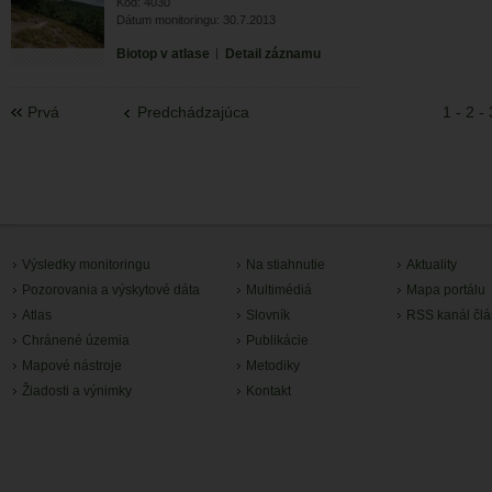
Kód: 4030
Dátum monitoringu: 30.7.2013
Biotop v atlase
|
Detail záznamu
Prvá
Predchádzajúca
1
-
2
-
Výsledky monitoringu
Na stiahnutie
Aktuality
Pozorovania a výskytové dáta
Multimédiá
Mapa portálu
Atlas
Slovník
RSS kanál čl
Chránené územia
Publikácie
Mapové nástroje
Metodiky
Žiadosti a výnimky
Kontakt