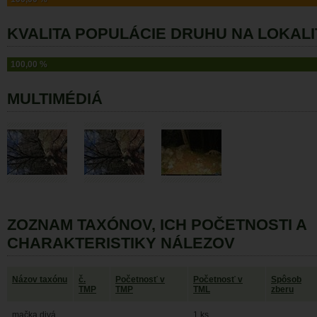
KVALITA POPULÁCIE DRUHU NA LOKALI
100,00 %
MULTIMÉDIÁ
ZOZNAM TAXÓNOV, ICH POČETNOSTI A
CHARAKTERISTIKY NÁLEZOV
Názov taxónu
č.
Početnosť v
Početnosť v
Spôsob
TMP
TMP
TML
zberu
mačka divá
1 ks