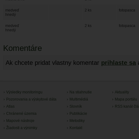
medveď
2 ks
fotopasca
hnedý
medveď
2 ks
fotopasca
hnedý
Komentáre
Ak chcete pridat vlastny komentar
prihlaste sa
Výsledky monitoringu
Na stiahnutie
Aktuality
Pozorovania a výskytové dáta
Multimédiá
Mapa portálu
Atlas
Slovník
RSS kanál čl
Chránené územia
Publikácie
Mapové nástroje
Metodiky
Žiadosti a výnimky
Kontakt