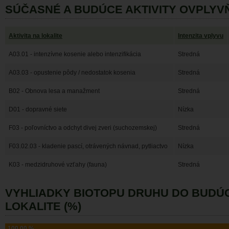
SÚČASNÉ A BUDÚCE AKTIVITY OVPLYV
Aktivita na lokalite
Intenzita vplyvu
A03.01 - intenzívne kosenie alebo intenzifikácia
Stredná
A03.03 - opustenie pôdy / nedostatok kosenia
Stredná
B02 - Obnova lesa a manažment
Stredná
D01 - dopravné siete
Nízka
F03 - poľovníctvo a odchyt divej zveri (suchozemskej)
Stredná
F03.02.03 - kladenie pascí, otrávených návnad, pytliactvo
Nízka
K03 - medzidruhové vzťahy (fauna)
Stredná
VYHLIADKY BIOTOPU DRUHU DO BUDÚ
LOKALITE (%)
100,00 %