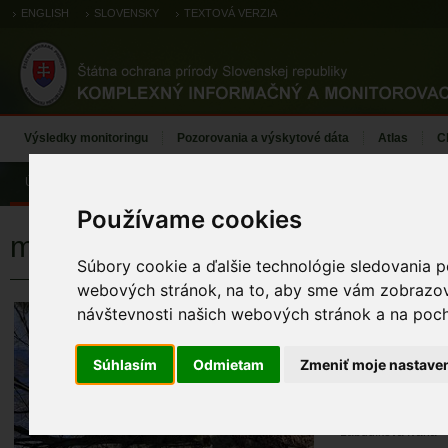
ENGLISH
SLOVENSKY
TEXTOVÁ VERZIA
Výsledky monitoringu
Pozorovania a výskytové dáta
Atlas
C
Úvod
Používame cookies
mačka divá
Súbory cookie a ďalšie technológie sledovania p
webových stránok, na to, aby sme vám zobrazova
mačka divá
návštevnosti našich webových stránok a na pocho
KÓD TML
Súhlasím
Odmietam
Zmeniť moje nastave
TML_FeliSilv_045 (
MENO MAPOVA
Labudíková Ivana