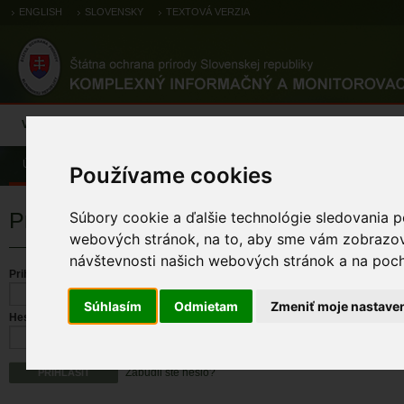
ENGLISH
SLOVENSKY
TEXTOVÁ VERZIA
Výsledky monitoringu
Pozorovania a výskytové dáta
Atlas
C
Úvod
Používame cookies
Prihlásenie
Súbory cookie a ďalšie technológie sledovania p
webových stránok, na to, aby sme vám zobrazova
návštevnosti našich webových stránok a na pocho
Prihlasovacie meno
Súhlasím
Odmietam
Zmeniť moje nastave
Heslo
Zabudli ste heslo?