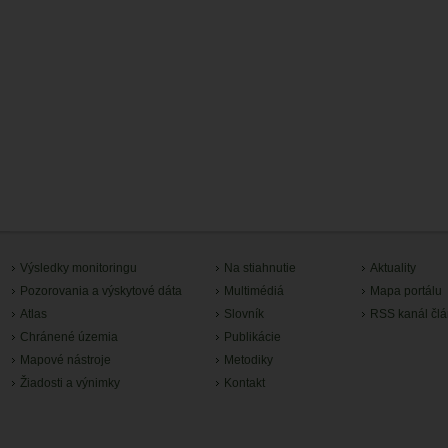
Výsledky monitoringu
Na stiahnutie
Aktuality
Pozorovania a výskytové dáta
Multimédiá
Mapa portálu
Atlas
Slovník
RSS kanál čl
Chránené územia
Publikácie
Mapové nástroje
Metodiky
Žiadosti a výnimky
Kontakt