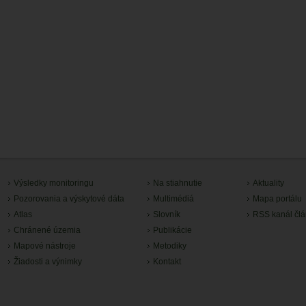
Výsledky monitoringu
Na stiahnutie
Aktuality
Pozorovania a výskytové dáta
Multimédiá
Mapa portálu
Atlas
Slovník
RSS kanál čl
Chránené územia
Publikácie
Mapové nástroje
Metodiky
Žiadosti a výnimky
Kontakt