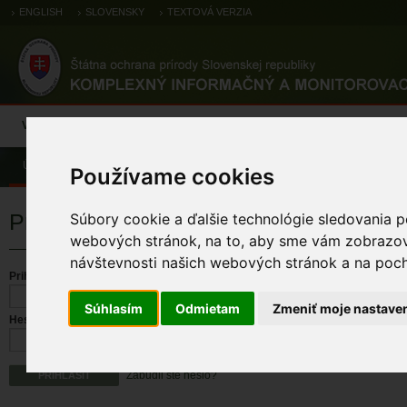
ENGLISH
SLOVENSKY
TEXTOVÁ VERZIA
Výsledky monitoringu
Pozorovania a výskytové dáta
Atlas
C
Úvod
Používame cookies
Prihlásenie
Súbory cookie a ďalšie technológie sledovania p
webových stránok, na to, aby sme vám zobrazova
návštevnosti našich webových stránok a na pocho
Prihlasovacie meno
Súhlasím
Odmietam
Zmeniť moje nastave
Heslo
Zabudli ste heslo?