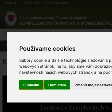
ENGLISH
SLOVENSKY
TEXTOVÁ VERZIA
Výsledky monitoringu
Pozorovania a výskytové dáta
Atlas
C
Úvod
Rýchla voľba
Publikácie
Používame cookies
Netopiere Slanských a Zemplíns
Súbory cookie a ďalšie technológie sledovania p
webových stránok, na to, aby sme vám zobrazova
návštevnosti našich webových stránok a na pocho
Súhlasím
Odmietam
Zmeniť moje nastave