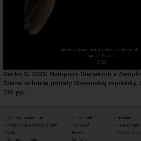
Danko Š. 2023: Netopiere Slanských a Zemplí
Štátna ochrana prírody Slovenskej republiky,
176 pp.
Výsledky monitoringu
Na stiahnutie
Aktuality
Pozorovania a výskytové dáta
Multimédiá
Mapa portálu
Atlas
Slovník
RSS kanál čl
Chránené územia
Publikácie