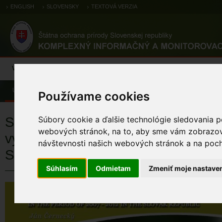
ENGLISH
SLOVENSKY
TEXTOVÁ VERZIA
Výsledky monitoringu
Pozorovania a výskytové dáta
Atlas
C
Úvod
Rýchla voľba
Publikácie
Používame cookies
Správa o stave biotopov a druhov
Súbory cookie a ďalšie technológie sledovania p
webových stránok, na to, aby sme vám zobrazova
významu za obdobie rokov 2007-2
návštevnosti našich webových stránok a na pocho
Slovenskej republike
Súhlasím
Odmietam
Zmeniť moje nastave